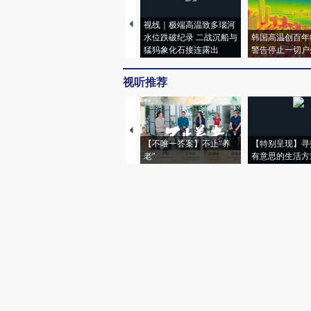
视线｜极端高温致多瑙河
水位跌破纪录 二战沉船与
韩国高温创百年
猛犸象化石接连露出
警告停止一切户
视听推荐
【不唯一答案】不止“养
【特别呈现】寻
老”
有意思的生活方