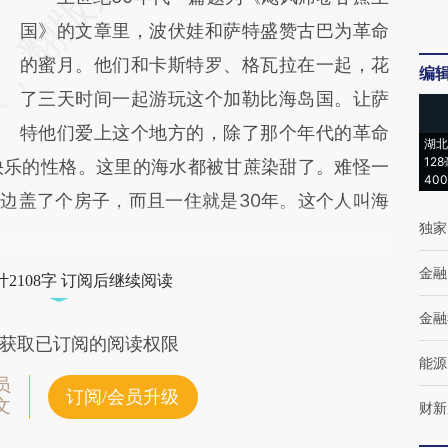
国》的文章里，波伏娃和萨特盛赞古巴为革命
的蜜月。他们和卡斯特罗、格瓦拉在一起，花
编
了三天时间一起游玩这个加勒比海岛国。让萨
特他们爱上这个地方的，除了那个年代的革命
湖北
12
快乐的性格。这里的海水都被甘蔗染甜了。难怪一
40
海边盖了个房子，而且一住就是30年。这个人叫海
独家
金融
2108字 订阅后继续阅读
金融
获取已订阅的阅读权限
能源
员
订阅/会员升级
文
财新