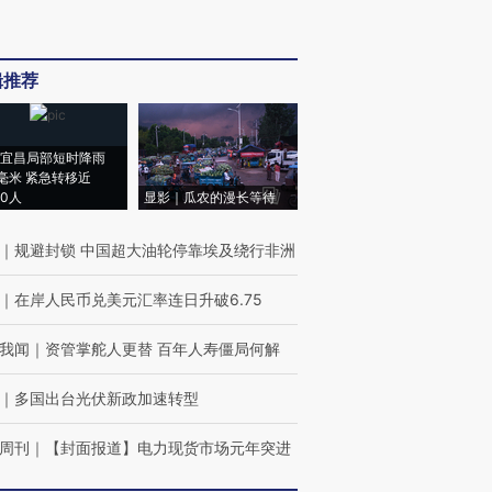
辑推荐
宜昌局部短时降雨
8毫米 紧急转移近
00人
显影｜瓜农的漫长等待
｜
规避封锁 中国超大油轮停靠埃及绕行非洲
｜
在岸人民币兑美元汇率连日升破6.75
我闻
｜
资管掌舵人更替 百年人寿僵局何解
｜
多国出台光伏新政加速转型
周刊
｜
【封面报道】电力现货市场元年突进