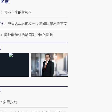
新名家
：
停不下来的价格？
恒
：
中美人工智能竞争：道路比技术更重要
：
海外能源供给缺口对中国的影响
频
客
：
多看少动