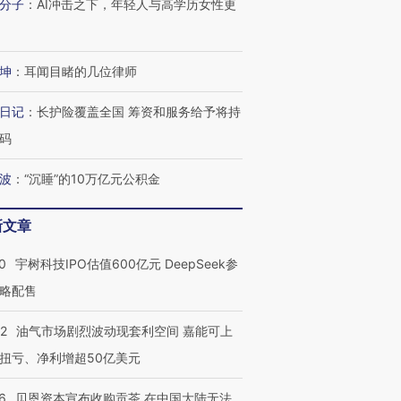
分子
：
AI冲击之下，年轻人与高学历女性更
OX的吸金
马航飞行员跨国走私7万
视线｜被称为“蟑螂”的印
让中产们甘
粒摇头丸 尿检体内含3种
度Z世代 用街头抗争将教
秘鲁纳斯
”？
毒品
育部长拱下台
13人遇难
坤
：
耳闻目睹的几位律师
日记
：
长护险覆盖全国 筹资和服务给予将持
码
进第四届链博
【商旅对话】华住集团
波
：
“沉睡”的10万亿元公积金
技“链”接产
【特别呈现】寻找100种
CFO：不靠规模取胜，华
【特别呈
有意思的生活方式·第三对
住三大增长引擎是什么？
有意思的
新文章
0
宇树科技IPO估值600亿元 DeepSeek参
略配售
22
油气市场剧烈波动现套利空间 嘉能可上
扭亏、净利增超50亿美元
6
贝恩资本宣布收购贡茶 在中国大陆无法