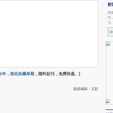
财
财
写
引
全年
，
按此收藏单期
，随时起刊，免费快递。]
版面编辑：王影