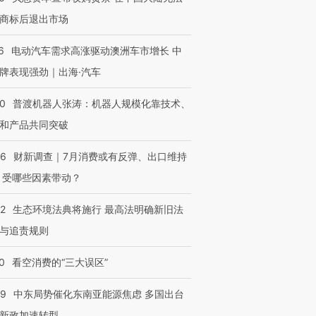
商标后退出市场
6
电动汽车需求高涨驱动澳洲车市增长 中
牌表现强劲｜出海·汽车
00
普渡机器人张涛：机器人规模化靠技术、
和产品共同突破
56
财新调查｜7月消费或有反弹、出口维持
 受哪些因素带动？
42
生态环境法典将施行 最高法明确新旧法
与追责规则
0
看空消费的“三大误区”
59
中东局势催化东南亚能源焦虑 多国出台
新政加速转型