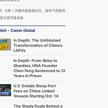
05
分析｜贝森特操盘稳日元，操作巧思能否
美日货币基本面
lish - Caixin Global
In Depth: The Unfinished
Transformation of China’s
LGFVs
In Depth: From Skies to
Shackles, HNA Founder
Chen Feng Sentenced to 12
Years in Prison
U.S. Details Steep Port
Fees on China-Linked
Vessels Starting Oct. 14
The Shady Deals Behind a