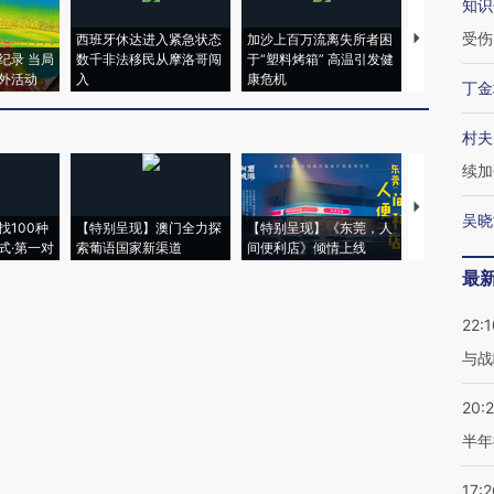
知识
受伤
西班牙休达进入紧急状态
加沙上百万流离失所者困
视线｜HYR
纪录 当局
数千非法移民从摩洛哥闯
于“塑料烤箱” 高温引发健
术：是什么
外活动
入
康危机
心“花钱找虐
丁金
村夫
续加
【推广】走
吴晓
找100种
【特别呈现】澳门全力探
【特别呈现】《东莞，人
会，让数智科
式·第一对
索葡语国家新渠道
间便利店》倾情上线
业
最
22:1
与战
20:
半年
17:2