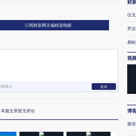
财
伍戈
订阅财新网主编精选电邮
罗志
易峘
视
新网观点
发布
博
本篇文章暂无评论
唐涯