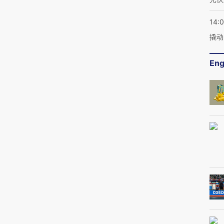
14:
撬动
Eng