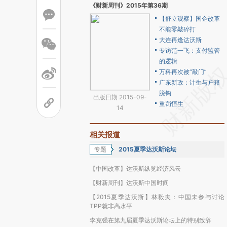
《财新周刊》2015年第36期
【舒立观察】国企改革
不能零敲碎打
大连再逢达沃斯
专访范一飞：支付监管
的逻辑
万科再次被“敲门”
广东新政：计生与户籍
脱钩
出版日期 2015-09-
重罚恒生
14
相关报道
专题
2015夏季达沃斯论坛
【中国改革】达沃斯纵览经济风云
【财新周刊】达沃斯中国时间
【2015夏季达沃斯】林毅夫：中国未参与讨论
TPP就非高水平
李克强在第九届夏季达沃斯论坛上的特别致辞