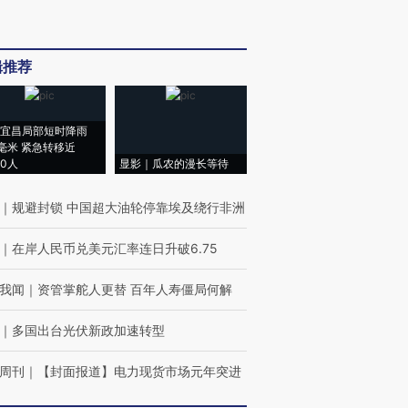
辑推荐
宜昌局部短时降雨
8毫米 紧急转移近
00人
显影｜瓜农的漫长等待
｜
规避封锁 中国超大油轮停靠埃及绕行非洲
｜
在岸人民币兑美元汇率连日升破6.75
我闻
｜
资管掌舵人更替 百年人寿僵局何解
｜
多国出台光伏新政加速转型
周刊
｜
【封面报道】电力现货市场元年突进