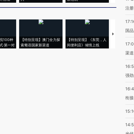
注册
17:1
国品
【推广】走
找100种
【特别呈现】澳门全力探
【特别呈现】《东莞，人
会，让数智科
17:
式·第一对
索葡语国家新渠道
间便利店》倾情上线
业
渠道
16:
强劲
16:
衔接
15:1
14:
光伏