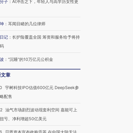
分子
：
AI冲击之下，年轻人与高学历女性更
坤
：
耳闻目睹的几位律师
日记
：
长护险覆盖全国 筹资和服务给予将持
码
波
：
“沉睡”的10万亿元公积金
新文章
0
宇树科技IPO估值600亿元 DeepSeek参
略配售
22
油气市场剧烈波动现套利空间 嘉能可上
扭亏、净利增超50亿美元
OX的吸金
马航飞行员跨国走私7万
视线｜被称为“蟑螂”的印
让中产们甘
粒摇头丸 尿检体内含3种
度Z世代 用街头抗争将教
秘鲁纳斯
6
贝恩资本宣布收购贡茶 在中国大陆无法
”？
毒品
育部长拱下台
13人遇难