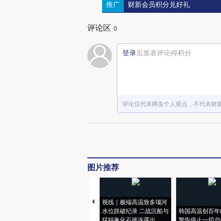
推广
财新会员积分兑好礼
评论区
0
登录
后发表评论得积分
评论仅代表网友个人观点，不代表财
图片推荐
视线｜极端高温致多瑙河
水位跌破纪录 二战沉船与
韩国高温创百年
猛犸象化石接连露出
警告停止一切户