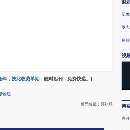
财
伍戈
罗志
易峘
视
全年
，
按此收藏单期
，随时起刊，免费快递。]
斯论坛
版面编辑：邱祺璞
博
唐涯