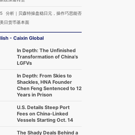
05
分析｜贝森特操盘稳日元，操作巧思能否
美日货币基本面
lish - Caixin Global
In Depth: The Unfinished
Transformation of China’s
LGFVs
In Depth: From Skies to
Shackles, HNA Founder
Chen Feng Sentenced to 12
Years in Prison
U.S. Details Steep Port
Fees on China-Linked
Vessels Starting Oct. 14
The Shady Deals Behind a