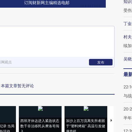
知识
订阅财新网主编精选电邮
受伤
丁金
村夫
续加
吴晓
新网观点
发布
最
本篇文章暂无评论
22:1
与战
20:
半年
西班牙休达进入紧急状态
加沙上百万流离失所者困
视线｜HYR
纪录 当局
数千非法移民从摩洛哥闯
于“塑料烤箱” 高温引发健
术：是什么
17:2
外活动
入
康危机
心“花钱找虐