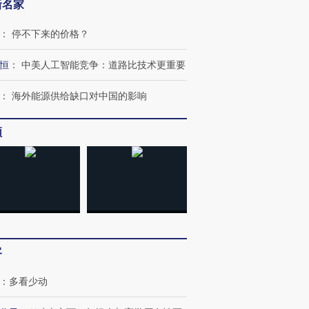
新名家
：
停不下来的价格？
恒
：
中美人工智能竞争：道路比技术更重要
：
海外能源供给缺口对中国的影响
频
客
：
多看少动