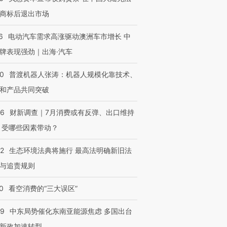
商标后退出市场
6
电动汽车需求高涨驱动澳洲车市增长 中
牌表现强劲｜出海·汽车
进第四届链博
【商旅对话】华住集团
技“链”接产
【特别呈现】寻找100种
CFO：不靠规模取胜，华
【特别呈
00
普渡机器人张涛：机器人规模化靠技术、
有意思的生活方式·第三对
住三大增长引擎是什么？
有意思的
和产品共同突破
56
财新调查｜7月消费或有反弹、出口维持
 受哪些因素带动？
42
生态环境法典将施行 最高法明确新旧法
与追责规则
0
看空消费的“三大误区”
59
中东局势催化东南亚能源焦虑 多国出台
新政加速转型