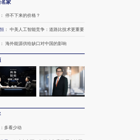
新名家
：
停不下来的价格？
恒
：
中美人工智能竞争：道路比技术更重要
：
海外能源供给缺口对中国的影响
频
客
：
多看少动