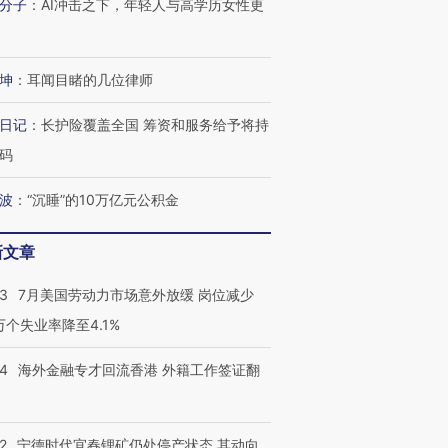
分子
：
AI冲击之下，年轻人与高学历女性更
坤
：
耳闻目睹的几位律师
日记
：
长护险覆盖全国 筹资和服务给予将持
码
波
：
“沉睡”的10万亿元公积金
新文章
43
7月美国劳动力市场意外放缓 岗位减少
3万个失业率降至4.1%
跨国走私7万
视线｜被称为“蟑螂”的印
视线｜“入侵”还是“人道危
检体内含3种
度Z世代 用街头抗争将教
机”？难民潮撕裂西班牙
秘鲁纳斯
14
海外金融专才回流香港 外籍工作签证翻
育部长拱下台
飞地休达
13人遇难
2
宁德时代宜春锂矿仍处停产状态 其动向