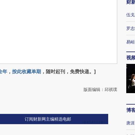
财
伍戈
罗志
易峘
视
全年
，
按此收藏单期
，随时起刊，免费快递。]
版面编辑：邱祺璞
博
订阅财新网主编精选电邮
唐涯