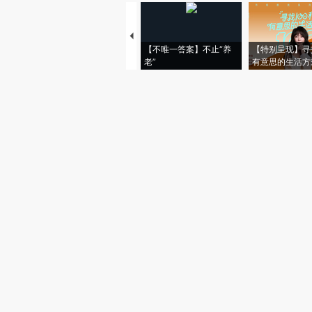
【不唯一答案】不止“养
【特别呈现】寻
老”
有意思的生活方