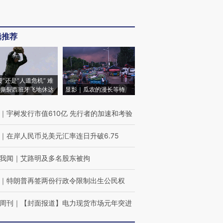
辑推荐
侵”还是“人道危机” 难
撕裂西班牙飞地休达
显影｜瓜农的漫长等待
｜
宇树发行市值610亿 先行者的加速和考验
｜
在岸人民币兑美元汇率连日升破6.75
我闻
｜
艾路明及多名股东被拘
｜
特朗普再签两份行政令限制出生公民权
周刊
｜
【封面报道】电力现货市场元年突进