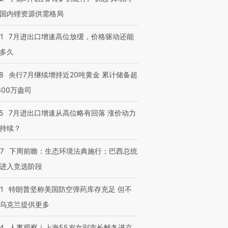
国内锂资源供需格局
进第四届链博
【商旅对话】华住集团
技“链”接产
1
7月进出口增速高位放缓，价格驱动还能
【特别呈现】寻找100种
CFO：不靠规模取胜，华
【特别呈
有意思的生活方式·第三对
住三大增长引擎是什么？
有意思的
多久
8
央行7月继续增持近20吨黄金 累计储备超
600万盎司
5
7月进出口增速从高位略有回落 涨价动力
持续？
07
下周前瞻：生态环境法典施行；巴西总统
进入竞选阶段
1
特朗普坚称美国防空弹药库存充足 但不
乌克兰提供更多
24
人事观察｜上海55岁女副市长解冬进京