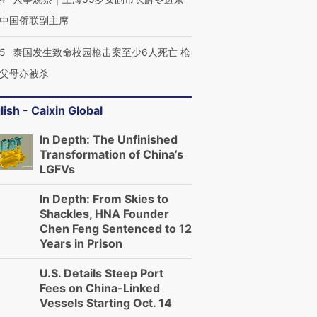
中国侨联副主席
45
泰国发生致命校园枪击案至少6人死亡 枪
父母亦被杀
lish - Caixin Global
In Depth: The Unfinished
Transformation of China’s
LGFVs
In Depth: From Skies to
Shackles, HNA Founder
Chen Feng Sentenced to 12
Years in Prison
U.S. Details Steep Port
Fees on China-Linked
Vessels Starting Oct. 14