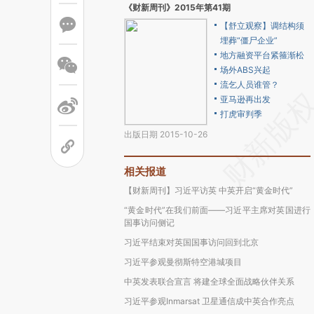
《财新周刊》2015年第41期
【舒立观察】调结构须
埋葬“僵尸企业”
地方融资平台紧箍渐松
场外ABS兴起
流乞人员谁管？
亚马逊再出发
打虎审判季
出版日期 2015-10-26
相关报道
【财新周刊】习近平访英 中英开启“黄金时代”
“黄金时代”在我们前面——习近平主席对英国进行
国事访问侧记
习近平结束对英国国事访问回到北京
习近平参观曼彻斯特空港城项目
中英发表联合宣言 将建全球全面战略伙伴关系
习近平参观Inmarsat 卫星通信成中英合作亮点