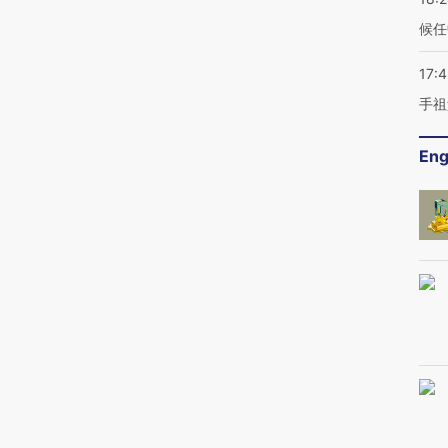
候任
17:
手祖
Eng