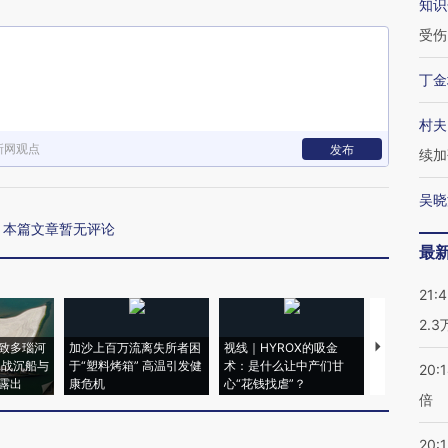
知识
受伤
丁金
村夫
新网观点
发布
续加
吴晓
本篇文章暂无评论
最
21:
2.
致多瑙河
加沙上百万流离失所者困
视线｜HYROX的吸金
马航飞行员
二战沉船与
于“塑料烤箱” 高温引发健
术：是什么让中产们甘
粒摇头丸 尿
20:
露出
康危机
心“花钱找虐”？
毒品
倍
20:1