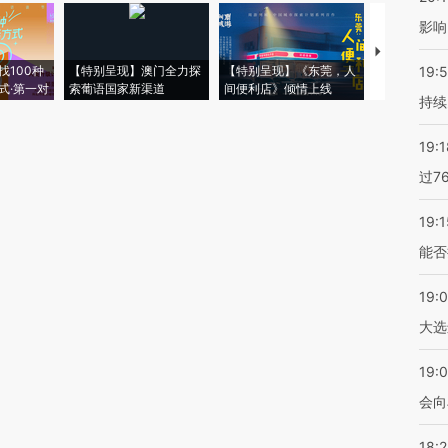
影响
【推广】走
找100种
【特别呈现】澳门全力探
【特别呈现】《东莞，人
会，让数智科
19:5
式·第一对
索葡语国家新渠道
间便利店》倾情上线
业
持续
19:1
过7
19:1
能否
19:
大选
19:0
会向
18: