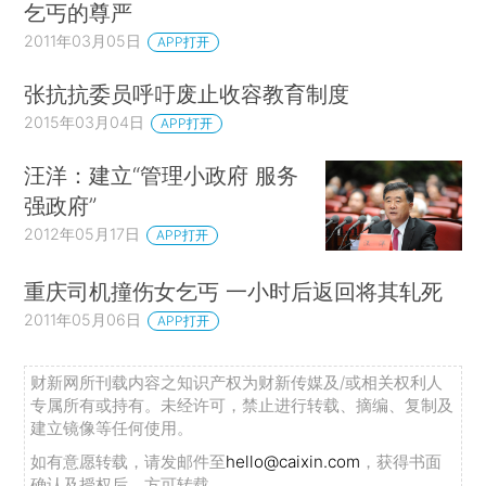
乞丐的尊严
2011年03月05日
APP打开
张抗抗委员呼吁废止收容教育制度
2015年03月04日
APP打开
汪洋：建立“管理小政府 服务
强政府”
2012年05月17日
APP打开
重庆司机撞伤女乞丐 一小时后返回将其轧死
2011年05月06日
APP打开
财新网所刊载内容之知识产权为财新传媒及/或相关权利人
专属所有或持有。未经许可，禁止进行转载、摘编、复制及
建立镜像等任何使用。
如有意愿转载，请发邮件至
hello@caixin.com
，获得书面
确认及授权后，方可转载。