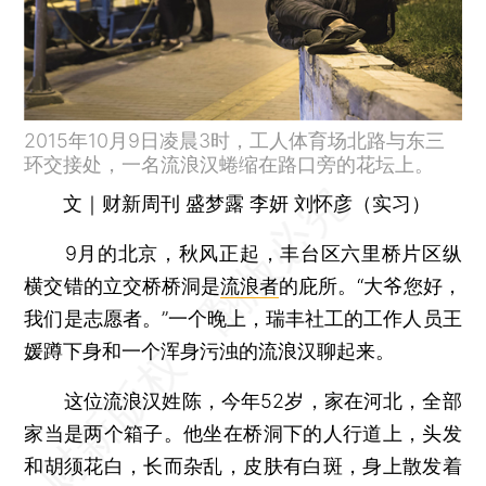
2015年10月9日凌晨3时，工人体育场北路与东三
环交接处，一名流浪汉蜷缩在路口旁的花坛上。
文｜财新周刊 盛梦露 李妍 刘怀彦（实习）
9月的北京，秋风正起，丰台区六里桥片区纵
横交错的立交桥桥洞是
流浪者
的庇所。“大爷您好，
我们是志愿者。”一个晚上，瑞丰社工的工作人员王
媛蹲下身和一个浑身污浊的流浪汉聊起来。
这位流浪汉姓陈，今年52岁，家在河北，全部
家当是两个箱子。他坐在桥洞下的人行道上，头发
和胡须花白，长而杂乱，皮肤有白斑，身上散发着