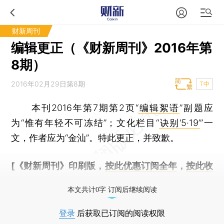
财新周刊
编辑更正（《财新周刊》2016年第
8期）
2016年02月29日第8期
T中
本刊2016年第7期第2页“
编辑絮语
”副题应
为“惟有年轻不可冻结”；文化栏目“
诀别‘5·19’
”一
文，作者应为“金汕”。特此更正，并致歉。
[《财新周刊》印刷版，
按此优惠订阅全年
，
按此收
藏单期
，随时起刊，免费快递。]
本文共计0字 订阅后继续阅读
登录
后获取已订阅的阅读权限