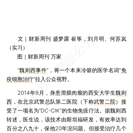
文｜财新周刊 盛梦露 崔筝，刘月明、何苏岚
（实习）
图｜财新周刊 万家
“
魏则西事件
”，将一个本来冷僻的医学名词“
免
疫细胞治疗
”拉入公众视野。
2014年9月，身患滑膜肉瘤的西安大学生
魏则
西
，在北京武警总队第二医院（下称
武警二院
）接
受了一项名为“DC-CIK”的生物免疫疗法。据魏则西
转述，医生说，该技术由斯坦福研发，有效率达到
百分之八九十，保他20年没问题。但接受治疗几个