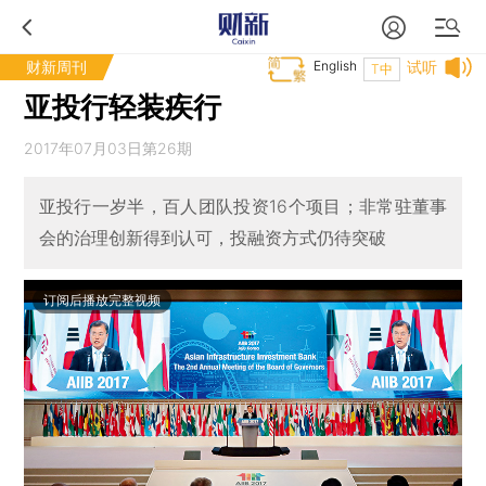
财新周刊
English
试听
T中
亚投行轻装疾行
2017年07月03日第26期
亚投行一岁半，百人团队投资16个项目；非常驻董事
会的治理创新得到认可，投融资方式仍待突破
订阅后播放完整视频