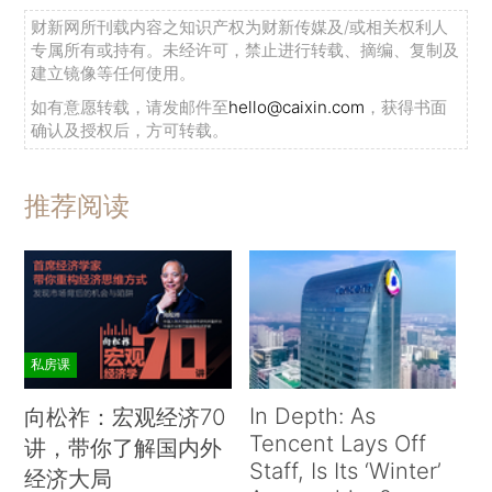
财新网所刊载内容之知识产权为财新传媒及/或相关权利人
专属所有或持有。未经许可，禁止进行转载、摘编、复制及
建立镜像等任何使用。
如有意愿转载，请发邮件至
hello@caixin.com
，获得书面
确认及授权后，方可转载。
推荐阅读
私房课
In Depth: As
向松祚：宏观经济70
Tencent Lays Off
讲，带你了解国内外
Staff, Is Its ‘Winter’
经济大局