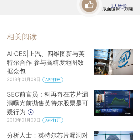
3
人赞赏
版面编辑：刘潇
相关阅读
AI·CES|上汽、四维图新与英
特尔合作 参与高精度地图数
据众包
2018年01月09日
APP打开
SEC前官员：科再奇在芯片漏
洞曝光前抛售英特尔股票是可
疑行为
2018年01月09日
APP打开
分析人士：英特尔芯片漏洞对