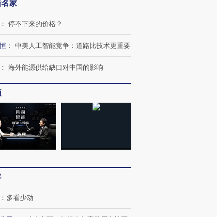
新名家
：
停不下来的价格？
恒
：
中美人工智能竞争：道路比技术更重要
：
海外能源供给缺口对中国的影响
频
客
：
多看少动