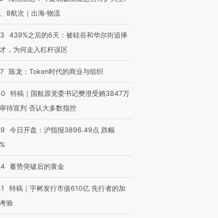
、8航次｜出海·物流
53
439%之后的6天：被硅谷和华尔街追捧
才，为何走入杠杆误区
07
陈龙：Token时代的商业与组织
50
特稿｜国航原党委书记樊澄受贿3847万
审待宣判 否认大多数指控
29
今日开盘：沪指报3896.49点 跌幅
0%
24
蓄势突破后的黄金
51
特稿｜宇树发行市值610亿 先行者的加
考验