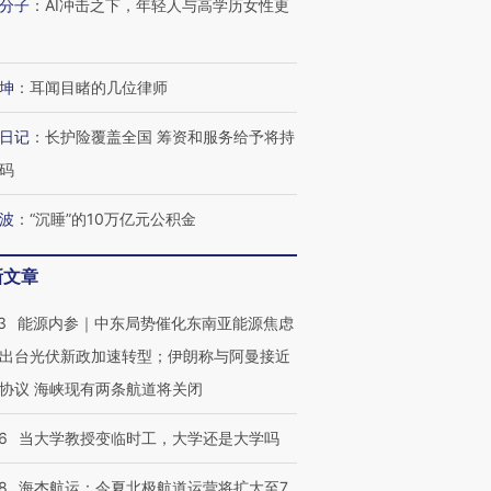
分子
：
AI冲击之下，年轻人与高学历女性更
坤
：
耳闻目睹的几位律师
OX的吸金
马航飞行员跨国走私7万
视线｜被称为“蟑螂”的印
让中产们甘
粒摇头丸 尿检体内含3种
度Z世代 用街头抗争将教
秘鲁纳斯
”？
毒品
育部长拱下台
13人遇难
日记
：
长护险覆盖全国 筹资和服务给予将持
码
波
：
“沉睡”的10万亿元公积金
进第四届链博
【商旅对话】华住集团
新文章
技“链”接产
【特别呈现】寻找100种
CFO：不靠规模取胜，华
【特别呈
有意思的生活方式·第三对
住三大增长引擎是什么？
有意思的
3
能源内参｜中东局势催化东南亚能源焦虑
出台光伏新政加速转型；伊朗称与阿曼接近
协议 海峡现有两条航道将关闭
6
当大学教授变临时工，大学还是大学吗
8
海杰航运：今夏北极航道运营将扩大至7