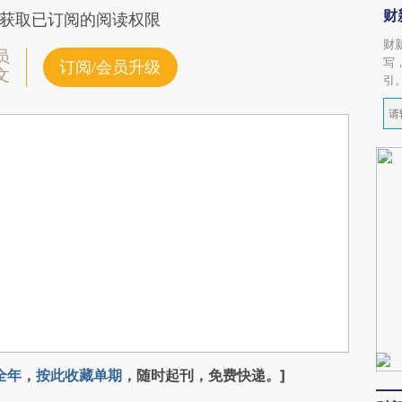
财
获取已订阅的阅读权限
财
员
写
订阅/会员升级
文
引
全年
，
按此收藏单期
，随时起刊，免费快递。]