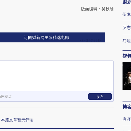
财
版面编辑：吴秋晗
伍戈
罗志
订阅财新网主编精选电邮
易峘
视
新网观点
发布
博
唐涯
本篇文章暂无评论