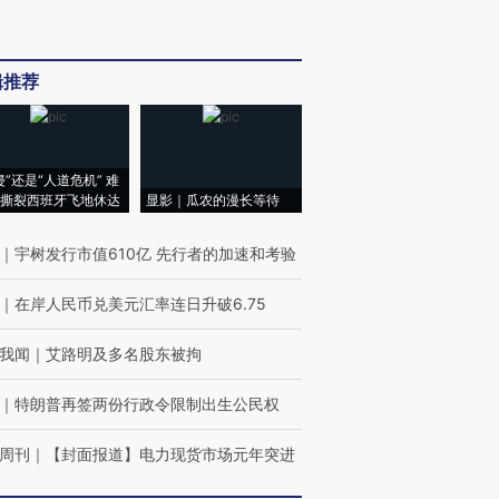
辑推荐
侵”还是“人道危机” 难
撕裂西班牙飞地休达
显影｜瓜农的漫长等待
｜
宇树发行市值610亿 先行者的加速和考验
｜
在岸人民币兑美元汇率连日升破6.75
我闻
｜
艾路明及多名股东被拘
｜
特朗普再签两份行政令限制出生公民权
周刊
｜
【封面报道】电力现货市场元年突进