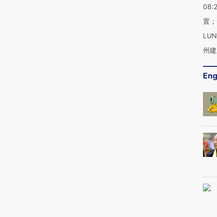
08:
置；
LU
州建
Eng