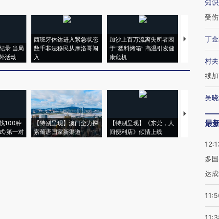
知识
受伤
丁金
西班牙休达进入紧急状态
加沙上百万流离失所者困
视线｜HYR
纪录 当局
数千非法移民从摩洛哥闯
于“塑料烤箱” 高温引发健
术：是什么
外活动
入
康危机
心“花钱找虐
村夫
续加
吴晓
【推广】走
最
找100种
【特别呈现】澳门全力探
【特别呈现】《东莞，人
会，让数智科
式·第一对
索葡语国家新渠道
间便利店》倾情上线
业
12:1
多国
达成
11:5
11:3