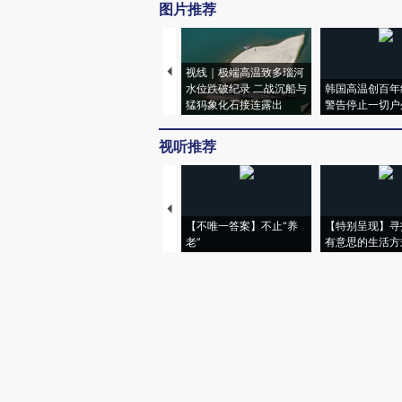
图片推荐
视线｜极端高温致多瑙河
水位跌破纪录 二战沉船与
韩国高温创百年
猛犸象化石接连露出
警告停止一切户
视听推荐
【不唯一答案】不止“养
【特别呈现】寻
老”
有意思的生活方