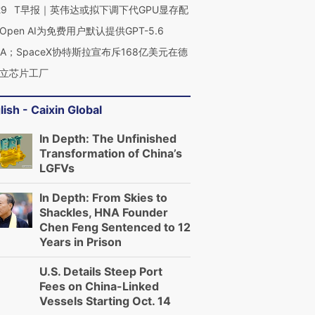
29
T早报｜英伟达或拟下调下代GPU显存配
Open AI为免费用户默认提供GPT-5.6
NA；SpaceX协特斯拉宣布斥168亿美元在德
立芯片工厂
lish - Caixin Global
In Depth: The Unfinished
Transformation of China’s
LGFVs
In Depth: From Skies to
Shackles, HNA Founder
Chen Feng Sentenced to 12
Years in Prison
U.S. Details Steep Port
Fees on China-Linked
Vessels Starting Oct. 14