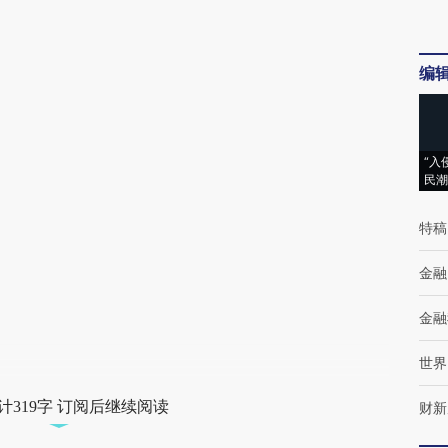
编
“入
民潮
特稿
金融
金融
世界
计319字 订阅后继续阅读
财新