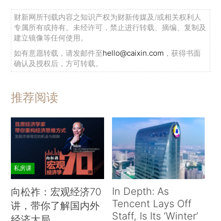
财新网所刊载内容之知识产权为财新传媒及/或相关权利人
专属所有或持有。未经许可，禁止进行转载、摘编、复制及
建立镜像等任何使用。
如有意愿转载，请发邮件至
hello@caixin.com
，获得书面
确认及授权后，方可转载。
推荐阅读
私房课
In Depth: As
向松祚：宏观经济70
Tencent Lays Off
讲，带你了解国内外
Staff, Is Its ‘Winter’
经济大局