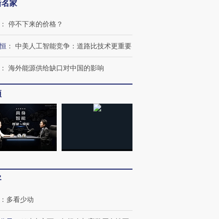
新名家
：
停不下来的价格？
恒
：
中美人工智能竞争：道路比技术更重要
：
海外能源供给缺口对中国的影响
频
客
：
多看少动