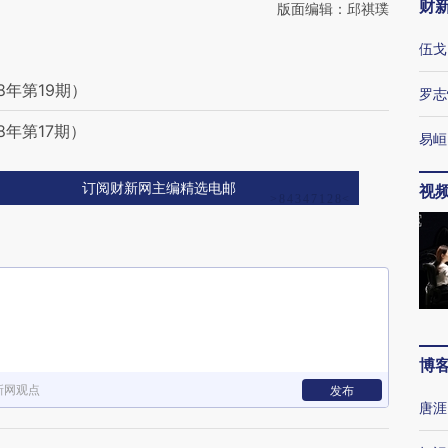
财
版面编辑：邱祺璞
伍戈
8年第19期）
罗志
8年第17期）
易峘
订阅财新网主编精选电邮
视
博
新网观点
发布
唐涯