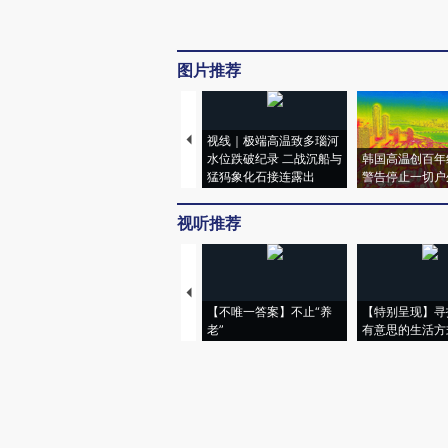
图片推荐
视线｜极端高温致多瑙河
水位跌破纪录 二战沉船与
韩国高温创百年
猛犸象化石接连露出
警告停止一切户
视听推荐
【不唯一答案】不止“养
【特别呈现】寻
老”
有意思的生活方