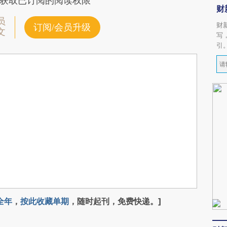
获取已订阅的阅读权限
财
员
财
订阅/会员升级
文
写
引
全年
，
按此收藏单期
，随时起刊，免费快递。]