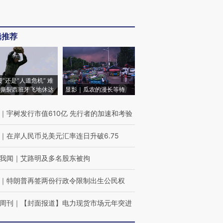
辑推荐
侵”还是“人道危机” 难
撕裂西班牙飞地休达
显影｜瓜农的漫长等待
｜
宇树发行市值610亿 先行者的加速和考验
｜
在岸人民币兑美元汇率连日升破6.75
我闻
｜
艾路明及多名股东被拘
｜
特朗普再签两份行政令限制出生公民权
周刊
｜
【封面报道】电力现货市场元年突进