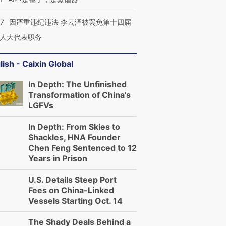
07
因严重违纪违法 李云泽被罢免第十四届
人大代表职务
lish - Caixin Global
In Depth: The Unfinished
Transformation of China’s
LGFVs
In Depth: From Skies to
Shackles, HNA Founder
Chen Feng Sentenced to 12
Years in Prison
U.S. Details Steep Port
Fees on China-Linked
Vessels Starting Oct. 14
The Shady Deals Behind a