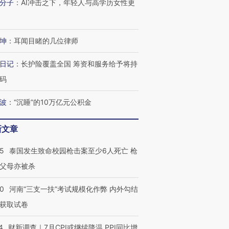
分子
：
AI冲击之下，年轻人与高学历女性更
坤
：
耳闻目睹的几位律师
日记
：
长护险覆盖全国 筹资和服务给予将持
跨国走私7万
视线｜被称为“蟑螂”的印
视线｜“入侵”还是“人道危
码
检体内含3种
度Z世代 用街头抗争将教
机”？难民潮撕裂西班牙
秘鲁纳斯
育部长拱下台
飞地休达
13人遇难
波
：
“沉睡”的10万亿元公积金
新文章
进第四届链博
45
泰国发生致命校园枪击案至少6人死亡 枪
【商旅对话】华住集团
技“链”接产
【特别呈现】寻找100种
CFO：不靠规模取胜，华
【特别呈
父母亦被杀
有意思的生活方式·第三对
住三大增长引擎是什么？
有意思的
40
河南“三支一扶”考试规模化作弊 内外勾结
获取试卷
4
财新调查｜7月CPI或继续降温 PPI同比增