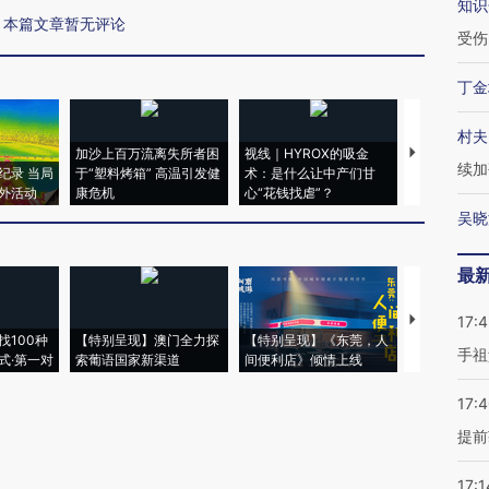
知识
本篇文章暂无评论
受伤
丁金
村夫
加沙上百万流离失所者困
视线｜HYROX的吸金
马航飞行员
续加
纪录 当局
于“塑料烤箱” 高温引发健
术：是什么让中产们甘
粒摇头丸 尿
外活动
康危机
心“花钱找虐”？
毒品
吴晓
最
【推广】走
17:
找100种
【特别呈现】澳门全力探
【特别呈现】《东莞，人
会，让数智科
手祖
式·第一对
索葡语国家新渠道
间便利店》倾情上线
业
17:
提前
17:1