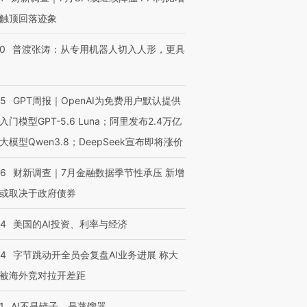
触顶回落迹象
00
普渡张涛：从专用机器人切入人形，更具
55
GPT周报｜OpenAI为免费用户默认提供
入门模型GPT-5.6 Luna；阿里发布2.4万亿
大模型Qwen3.8；DeepSeek宣布即将涨价
46
财新调查｜7月金融数据季节性承压 新增
或取决于政府债券
44
美国的AI投资、利率与经济
44
字节跳动开全员会复盘AI业务进展 称大
被海外竞对拉开差距
1
AI不是镜子，是蒸馏器