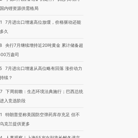
国内锂资源供需格局
进第四届链博
【商旅对话】华住集团
技“链”接产
【特别呈现】寻找100种
CFO：不靠规模取胜，华
【特别呈
1
7月进出口增速高位放缓，价格驱动还能
有意思的生活方式·第三对
住三大增长引擎是什么？
有意思的
多久
8
央行7月继续增持近20吨黄金 累计储备超
600万盎司
5
7月进出口增速从高位略有回落 涨价动力
持续？
07
下周前瞻：生态环境法典施行；巴西总统
进入竞选阶段
1
特朗普坚称美国防空弹药库存充足 但不
乌克兰提供更多
24
人事观察｜上海55岁女副市长解冬进京