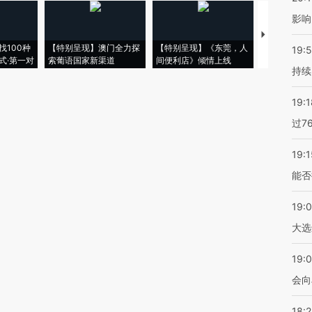
影响
【推广】走
找100种
【特别呈现】澳门全力探
【特别呈现】《东莞，人
会，让数智科
19:5
式·第一对
索葡语国家新渠道
间便利店》倾情上线
业
持续
19:1
过7
19:1
能否
19:
大选
19:0
会向
18: