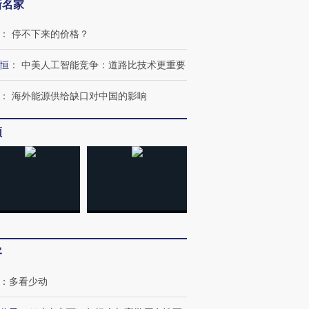
新名家
：
停不下来的价格？
恒
：
中美人工智能竞争：道路比技术更重要
：
海外能源供给缺口对中国的影响
频
客
：
多看少动