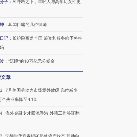
分子
：
AI冲击之下，年轻人与高学历女性更
坤
：
耳闻目睹的几位律师
日记
：
长护险覆盖全国 筹资和服务给予将持
码
波
：
“沉睡”的10万亿元公积金
新文章
43
7月美国劳动力市场意外放缓 岗位减少
3万个失业率降至4.1%
跨国走私7万
视线｜被称为“蟑螂”的印
视线｜“入侵”还是“人道危
检体内含3种
度Z世代 用街头抗争将教
机”？难民潮撕裂西班牙
秘鲁纳斯
14
海外金融专才回流香港 外籍工作签证翻
育部长拱下台
飞地休达
13人遇难
2
宁德时代宜春锂矿仍处停产状态 其动向