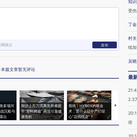
知识
受伤
丁金
村夫
新网观点
发布
续加
吴晓
本篇文章暂无评论
最
21:
2.
致多瑙河
加沙上百万流离失所者困
视线｜HYROX的吸金
马航飞行员
二战沉船与
于“塑料烤箱” 高温引发健
术：是什么让中产们甘
粒摇头丸 尿
20:
露出
康危机
心“花钱找虐”？
毒品
倍
20:1