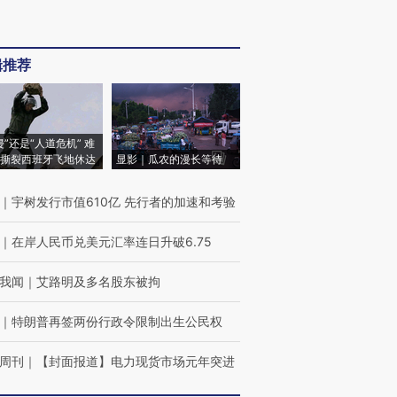
辑推荐
侵”还是“人道危机” 难
撕裂西班牙飞地休达
显影｜瓜农的漫长等待
｜
宇树发行市值610亿 先行者的加速和考验
｜
在岸人民币兑美元汇率连日升破6.75
我闻
｜
艾路明及多名股东被拘
｜
特朗普再签两份行政令限制出生公民权
周刊
｜
【封面报道】电力现货市场元年突进