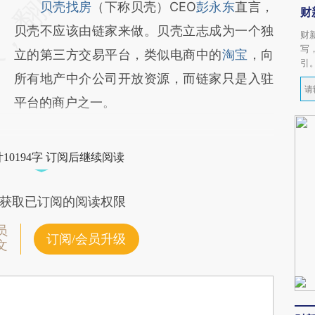
贝壳找房
（下称贝壳）CEO
彭永东
直言，
财
贝壳不应该由链家来做。贝壳立志成为一个独
财
写
立的第三方交易平台，类似电商中的
淘宝
，向
引
所有地产中介公司开放资源，而链家只是入驻
平台的商户之一。
10194字 订阅后继续阅读
获取已订阅的阅读权限
员
订阅/会员升级
文