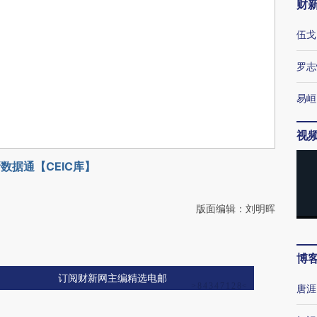
财
伍戈
罗志
易峘
视
数据通【CEIC库】
版面编辑：刘明晖
博
订阅财新网主编精选电邮
唐涯