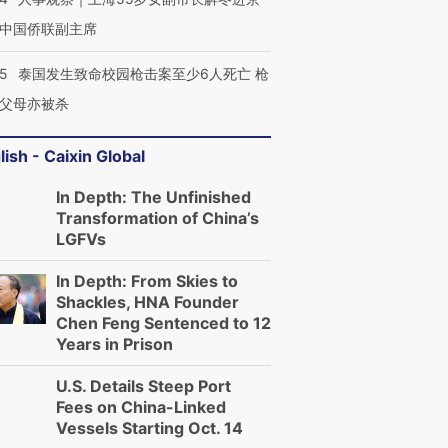
中国侨联副主席
45
泰国发生致命校园枪击案至少6人死亡 枪
父母亦被杀
lish - Caixin Global
In Depth: The Unfinished
Transformation of China’s
LGFVs
In Depth: From Skies to
Shackles, HNA Founder
Chen Feng Sentenced to 12
Years in Prison
U.S. Details Steep Port
Fees on China-Linked
Vessels Starting Oct. 14