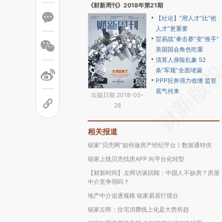
《财新周刊》2018年第21期
【社论】“用人才”比“抢
人才”更重要
贸易战“拳击赛”变“推手”
美国国会角色吃重
清算人身险乱象 52
条“军规”全面堵漏
PPP狂奔强力收缰 监管
底气何来
出版日期 2018-05-
28
相关报道
链家“贝壳网”如何做房产经纪平台丨数据通特供
链家上线贝壳找房APP 向平台化转型
【财新时间】左晖访谈回顾：中国人不缺房？房屋
中介竞争弱吗？
地产中介追逐规模 链家易居打擂台
链家左晖：住宅消费线上化是大势所趋