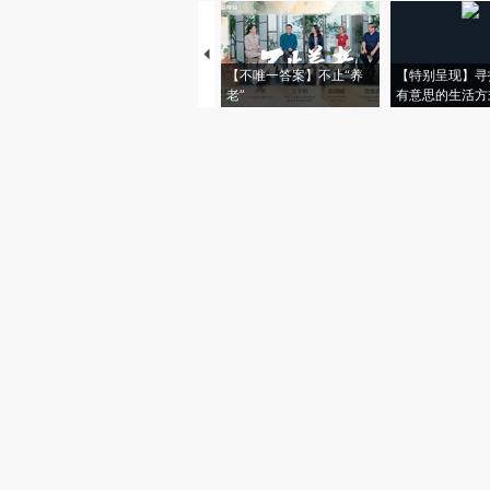
【不唯一答案】不止“养
【特别呈现】寻
老”
有意思的生活方