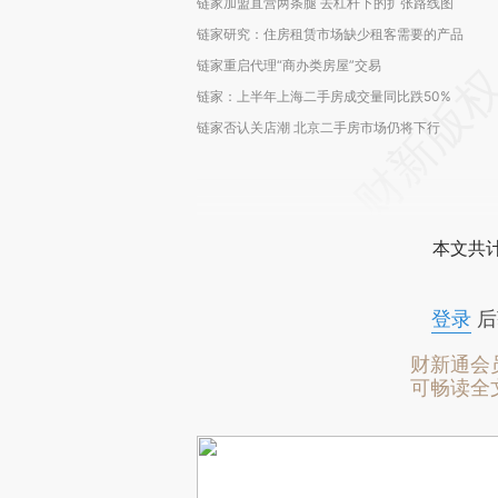
链家加盟直营两条腿 去杠杆下的扩张路线图
链家研究：住房租赁市场缺少租客需要的产品
链家重启代理“商办类房屋”交易
链家：上半年上海二手房成交量同比跌50%
链家否认关店潮 北京二手房市场仍将下行
本文共计
登录
后
财新通会
可畅读全