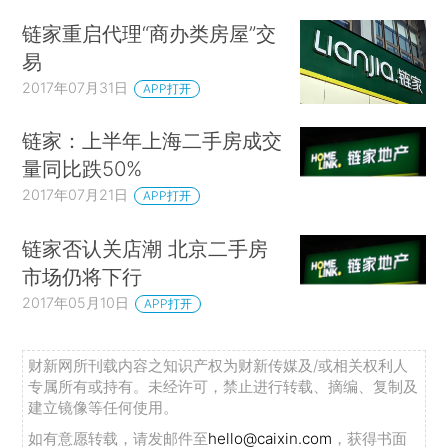
链家重启代理“商办类房屋”交
易
2017年07月31日
APP打开
链家：上半年上海二手房成交
量同比跌50%
2017年07月21日
APP打开
链家否认关店潮 北京二手房
市场仍将下行
2017年05月10日
APP打开
财新网所刊载内容之知识产权为财新传媒及/或相关权利人
专属所有或持有。未经许可，禁止进行转载、摘编、复制及
建立镜像等任何使用。
如有意愿转载，请发邮件至
hello@caixin.com
，获得书面