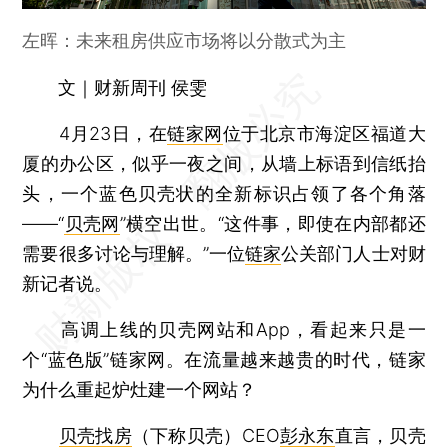
左晖：未来租房供应市场将以分散式为主
文｜财新周刊 侯雯
4月23日，在
链家网
位于北京市海淀区福道大
厦的办公区，似乎一夜之间，从墙上标语到信纸抬
头，一个蓝色贝壳状的全新标识占领了各个角落
——“
贝壳网
”横空出世。“这件事，即使在内部都还
需要很多讨论与理解。”一位
链家
公关部门人士对财
新记者说。
高调上线的贝壳网站和App，看起来只是一
个“蓝色版”链家网。在流量越来越贵的时代，链家
为什么重起炉灶建一个网站？
贝壳找房
（下称贝壳）CEO
彭永东
直言，贝壳