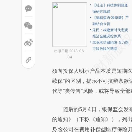
【社论】科技体制须遵
循研究规律
【编辑絮语·凌华薇】产
融结合今昔
朱民：构建新时代宏观
经济金融调控体系
续保承诺藏陷阱 百万医
疗险危险的诱惑
出版日期 2018-06-
04
须向投保人明示产品本质是短期医
续保”的区别，提示不可抗辩条款
代等“类停售”风险，或将导致全
随后的5月4日，银保监会发布
的通知》（下称《通知》），列出
身险公司在费用补偿型医疗保险