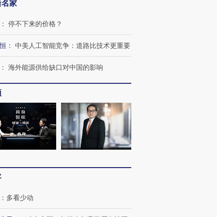
新名家
：
停不下来的价格？
恒
：
中美人工智能竞争：道路比技术更重要
：
海外能源供给缺口对中国的影响
频
客
：
多看少动