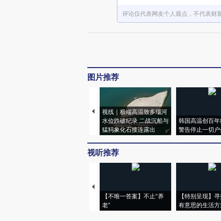
评论仅代表网友个人观点，不代表财
图片推荐
视线｜极端高温致多瑙河
水位跌破纪录 二战沉船与
韩国高温创百年
猛犸象化石接连露出
警告停止一切户
视听推荐
【不唯一答案】不止“养
【特别呈现】寻
老”
有意思的生活方