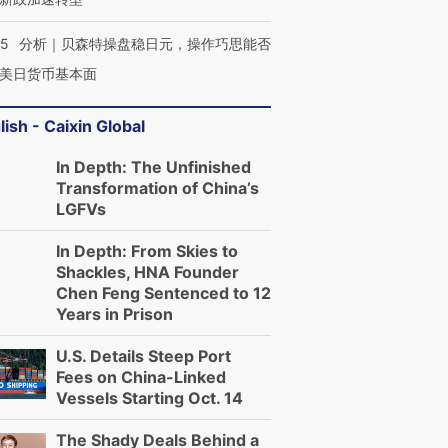
05
分析｜贝森特操盘稳日元，操作巧思能否
美日货币基本面
lish - Caixin Global
In Depth: The Unfinished
Transformation of China’s
LGFVs
In Depth: From Skies to
Shackles, HNA Founder
Chen Feng Sentenced to 12
Years in Prison
U.S. Details Steep Port
Fees on China-Linked
Vessels Starting Oct. 14
The Shady Deals Behind a