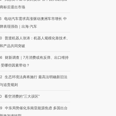
商标后退出市场
6
电动汽车需求高涨驱动澳洲车市增长 中
牌表现强劲｜出海·汽车
00
普渡机器人张涛：机器人规模化靠技术、
和产品共同突破
56
财新调查｜7月消费或有反弹、出口维持
 受哪些因素带动？
42
生态环境法典将施行 最高法明确新旧法
与追责规则
0
看空消费的“三大误区”
59
中东局势催化东南亚能源焦虑 多国出台
新政加速转型