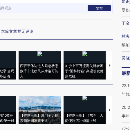
知识
新网观点
发布
受伤
丁金
本篇文章暂无评论
村夫
续加
吴晓
西班牙休达进入紧急状态
加沙上百万流离失所者困
视线｜HYR
纪录 当局
数千非法移民从摩洛哥闯
于“塑料烤箱” 高温引发健
术：是什么
最
外活动
入
康危机
心“花钱找虐
22:1
与战
20:
【推广】走
找100种
【特别呈现】澳门全力探
【特别呈现】《东莞，人
会，让数智科
半年
式·第一对
索葡语国家新渠道
间便利店》倾情上线
业
17:2