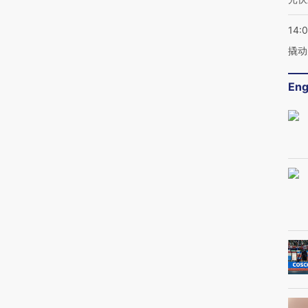
14:
撬动
Eng