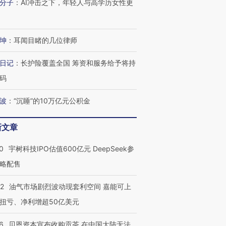
分子
：
AI冲击之下，年轻人与高学历女性更
坤
：
耳闻目睹的几位律师
日记
：
长护险覆盖全国 筹资和服务给予将持
码
波
：
“沉睡”的10万亿元公积金
OX的吸金
马航飞行员跨国走私7万
视线｜被称为“蟑螂”的印
让中产们甘
粒摇头丸 尿检体内含3种
度Z世代 用街头抗争将教
秘鲁纳斯
新文章
”？
毒品
育部长拱下台
13人遇难
0
宇树科技IPO估值600亿元 DeepSeek参
略配售
22
油气市场剧烈波动现套利空间 嘉能可上
进第四届链博
【商旅对话】华住集团
技“链”接产
【特别呈现】寻找100种
CFO：不靠规模取胜，华
【特别呈
扭亏、净利增超50亿美元
有意思的生活方式·第三对
住三大增长引擎是什么？
有意思的
6
贝恩资本宣布收购贡茶 在中国大陆无法