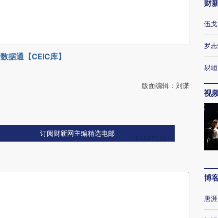
财
伍戈
罗志
数据通【CEIC库】
易峘
版面编辑：刘潇
视
订阅财新网主编精选电邮
博
唐涯