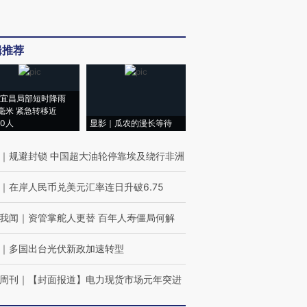
辑推荐
宜昌局部短时降雨
8毫米 紧急转移近
00人
显影｜瓜农的漫长等待
｜
规避封锁 中国超大油轮停靠埃及绕行非洲
｜
在岸人民币兑美元汇率连日升破6.75
我闻
｜
资管掌舵人更替 百年人寿僵局何解
｜
多国出台光伏新政加速转型
周刊
｜
【封面报道】电力现货市场元年突进