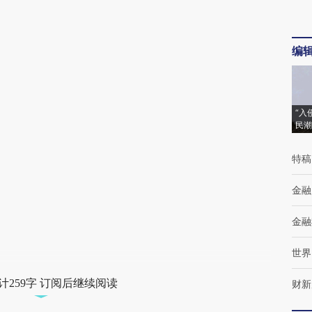
编
“入
民潮
特稿
金融
金融
世界
计259字 订阅后继续阅读
财新