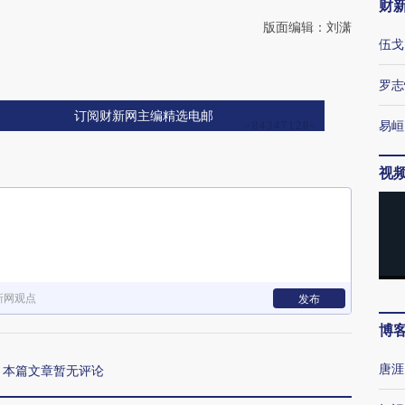
财
版面编辑：刘潇
伍戈
罗志
订阅财新网主编精选电邮
易峘
视
新网观点
发布
博
唐涯
本篇文章暂无评论