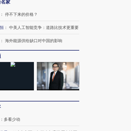
新名家
：
停不下来的价格？
恒
：
中美人工智能竞争：道路比技术更重要
：
海外能源供给缺口对中国的影响
频
客
：
多看少动