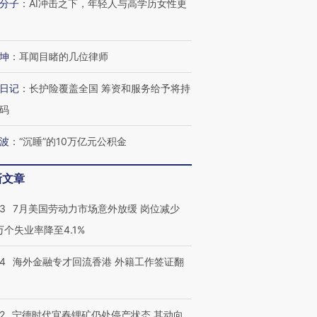
分子
：
AI冲击之下，年轻人与高学历女性更
坤
：
耳闻目睹的几位律师
跨国走私7万
视线｜被称为“蟑螂”的印
视线｜“入侵”还是“人道危
检体内含3种
度Z世代 用街头抗争将教
机”？难民潮撕裂西班牙
秘鲁纳斯
育部长拱下台
飞地休达
13人遇难
日记
：
长护险覆盖全国 筹资和服务给予将持
码
波
：
“沉睡”的10万亿元公积金
进第四届链博
【商旅对话】华住集团
新文章
技“链”接产
【特别呈现】寻找100种
CFO：不靠规模取胜，华
【特别呈
有意思的生活方式·第三对
住三大增长引擎是什么？
有意思的
43
7月美国劳动力市场意外放缓 岗位减少
3万个失业率降至4.1%
14
海外金融专才回流香港 外籍工作签证翻
2
宁德时代宜春锂矿仍处停产状态 其动向