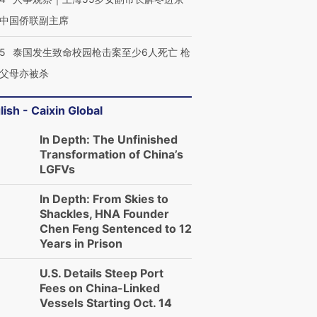
中国侨联副主席
45
泰国发生致命校园枪击案至少6人死亡 枪
父母亦被杀
lish - Caixin Global
In Depth: The Unfinished
Transformation of China’s
LGFVs
In Depth: From Skies to
Shackles, HNA Founder
Chen Feng Sentenced to 12
Years in Prison
U.S. Details Steep Port
Fees on China-Linked
Vessels Starting Oct. 14