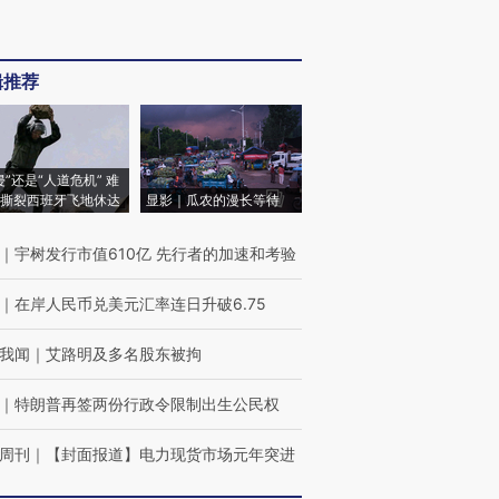
辑推荐
侵”还是“人道危机” 难
撕裂西班牙飞地休达
显影｜瓜农的漫长等待
｜
宇树发行市值610亿 先行者的加速和考验
｜
在岸人民币兑美元汇率连日升破6.75
我闻
｜
艾路明及多名股东被拘
｜
特朗普再签两份行政令限制出生公民权
周刊
｜
【封面报道】电力现货市场元年突进