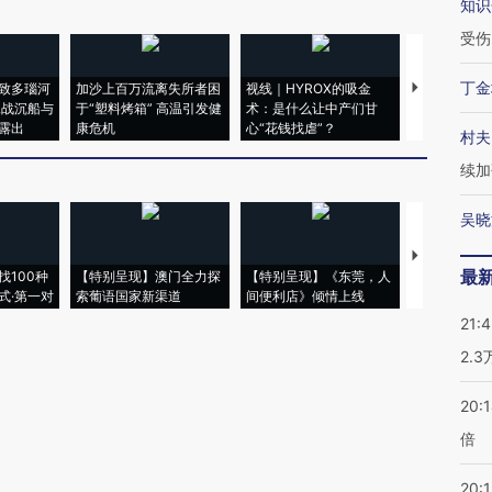
知识
受伤
丁金
致多瑙河
加沙上百万流离失所者困
视线｜HYROX的吸金
马航飞行员
二战沉船与
于“塑料烤箱” 高温引发健
术：是什么让中产们甘
粒摇头丸 尿
露出
康危机
心“花钱找虐”？
毒品
村夫
续加
吴晓
【推广】走
最
找100种
【特别呈现】澳门全力探
【特别呈现】《东莞，人
会，让数智科
式·第一对
索葡语国家新渠道
间便利店》倾情上线
业
21:
2.
20:
倍
20:1