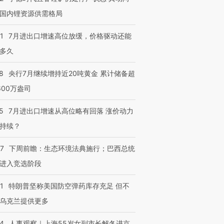
国内锂资源供需格局
1
7月进出口增速高位放缓，价格驱动还能
多久
8
央行7月继续增持近20吨黄金 累计储备超
600万盎司
5
7月进出口增速从高位略有回落 涨价动力
持续？
07
下周前瞻：生态环境法典施行；巴西总统
进入竞选阶段
1
特朗普坚称美国防空弹药库存充足 但不
乌克兰提供更多
24
人事观察｜上海55岁女副市长解冬进京