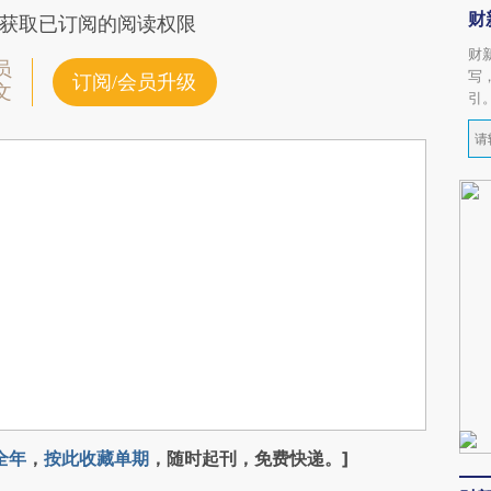
财
获取已订阅的阅读权限
财
员
写
订阅/会员升级
文
引
全年
，
按此收藏单期
，随时起刊，免费快递。]