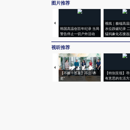
图片推荐
视线｜极端高温
韩国高温创百年纪录 当局
水位跌破纪录 
警告停止一切户外活动
猛犸象化石接连
视听推荐
【不唯一答案】不止“养
【特别呈现】寻
老”
有意思的生活方