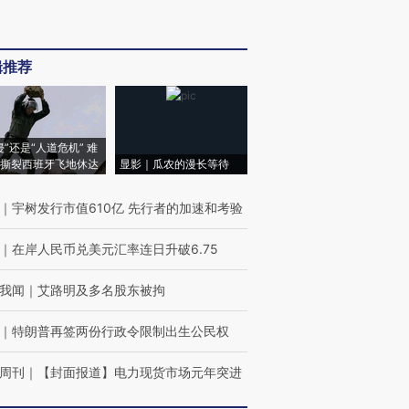
辑推荐
侵”还是“人道危机” 难
撕裂西班牙飞地休达
显影｜瓜农的漫长等待
｜
宇树发行市值610亿 先行者的加速和考验
｜
在岸人民币兑美元汇率连日升破6.75
我闻
｜
艾路明及多名股东被拘
｜
特朗普再签两份行政令限制出生公民权
周刊
｜
【封面报道】电力现货市场元年突进