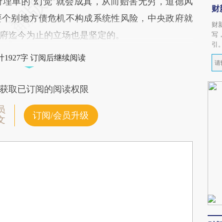
埋单的“幻觉”就会成真，从而贻害无穷，道德风
财
要个别地方债危机不构成系统性风险，中央政府就
财
府迄今为止的立场也是坚定的。
写
引
1927字 订阅后继续阅读
获取已订阅的阅读权限
员
订阅/会员升级
文