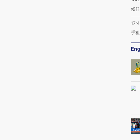
候任
17:
手祖
Eng