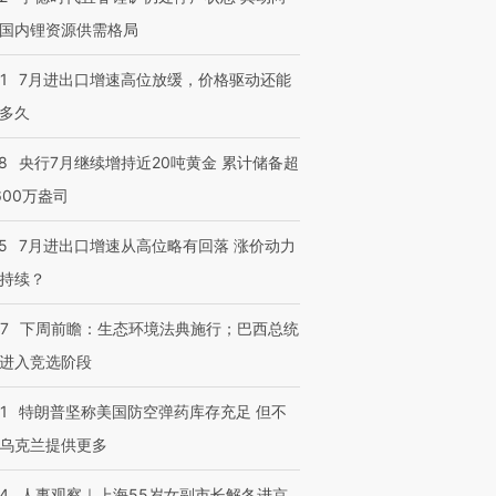
国内锂资源供需格局
1
7月进出口增速高位放缓，价格驱动还能
多久
8
央行7月继续增持近20吨黄金 累计储备超
600万盎司
5
7月进出口增速从高位略有回落 涨价动力
持续？
07
下周前瞻：生态环境法典施行；巴西总统
进入竞选阶段
1
特朗普坚称美国防空弹药库存充足 但不
乌克兰提供更多
24
人事观察｜上海55岁女副市长解冬进京