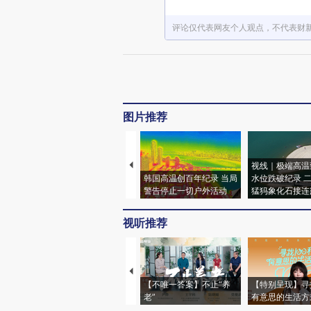
评论仅代表网友个人观点，不代表财
图片推荐
视线｜极端高温
韩国高温创百年纪录 当局
水位跌破纪录 
警告停止一切户外活动
猛犸象化石接连
视听推荐
【不唯一答案】不止“养
【特别呈现】寻
老”
有意思的生活方