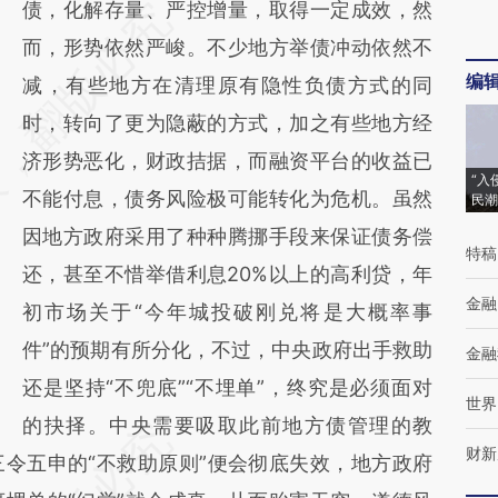
债，化解存量、严控增量，取得一定成效，然
而，形势依然严峻。不少地方举债冲动依然不
编
减，有些地方在清理原有隐性负债方式的同
时，转向了更为隐蔽的方式，加之有些地方经
济形势恶化，财政拮据，而融资平台的收益已
“入
不能付息，债务风险极可能转化为危机。虽然
民潮
因地方政府采用了种种腾挪手段来保证债务偿
特稿
还，甚至不惜举借利息20%以上的高利贷，年
金融
初市场关于“今年城投破刚兑将是大概率事
件”的预期有所分化，不过，中央政府出手救助
金融
还是坚持“不兜底”“不埋单”，终究是必须面对
世界
的抉择。中央需要吸取此前地方债管理的教
财新
令五申的“不救助原则”便会彻底失效，地方政府