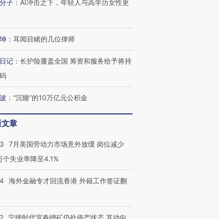
分子
：
AI冲击之下，年轻人与高学历女性更
坤
：
耳闻目睹的几位律师
日记
：
长护险覆盖全国 筹资和服务给予将持
码
波
：
“沉睡”的10万亿元公积金
跨国走私7万
视线｜被称为“蟑螂”的印
视线｜“入侵”还是“人道危
新文章
检体内含3种
度Z世代 用街头抗争将教
机”？难民潮撕裂西班牙
秘鲁纳斯
育部长拱下台
飞地休达
13人遇难
43
7月美国劳动力市场意外放缓 岗位减少
3万个失业率降至4.1%
14
海外金融专才回流香港 外籍工作签证翻
进第四届链博
【商旅对话】华住集团
技“链”接产
【特别呈现】寻找100种
CFO：不靠规模取胜，华
【特别呈
有意思的生活方式·第三对
住三大增长引擎是什么？
有意思的
2
宁德时代宜春锂矿仍处停产状态 其动向