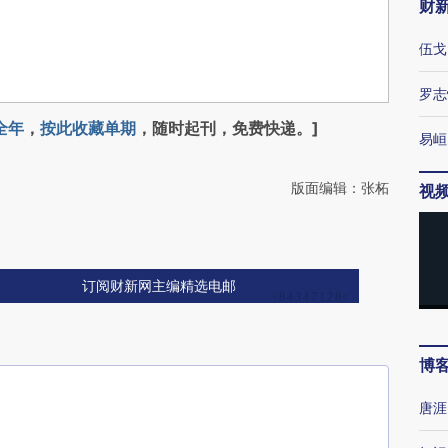
财
伍戈
罗志
全年
，
按此收藏单期
，随时起刊，免费快递。]
易峘
版面编辑：张柘
视
订阅财新网主编精选电邮
博
唐涯