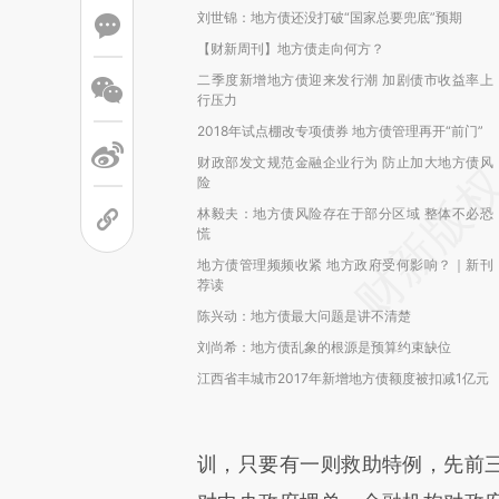
刘世锦：地方债还没打破“国家总要兜底”预期
【财新周刊】地方债走向何方？
二季度新增地方债迎来发行潮 加剧债市收益率上
行压力
2018年试点棚改专项债券 地方债管理再开“前门”
财政部发文规范金融企业行为 防止加大地方债风
险
林毅夫：地方债风险存在于部分区域 整体不必恐
慌
地方债管理频频收紧 地方政府受何影响？｜新刊
荐读
陈兴动：地方债最大问题是讲不清楚
刘尚希：地方债乱象的根源是预算约束缺位
江西省丰城市2017年新增地方债额度被扣减1亿元
训，只要有一则救助特例，先前三