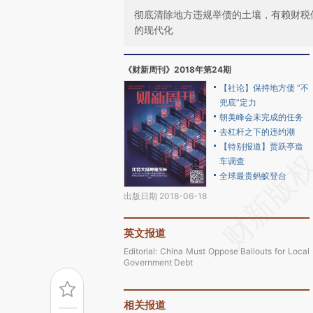
彻底清除地方违规举债的土壤，有赖财税
的现代化
《财新周刊》2018年第24期
【社论】保持地方债 “不
兜底”定力
朝美峰会未完成的任务
去杠杆之下的违约潮
【特别报道】贾跃亭造
车调查
全球最贵蚂蚁登台
出版日期 2018-06-18
英文报道
Editorial: China Must Oppose Bailouts for Local
Government Debt
相关报道