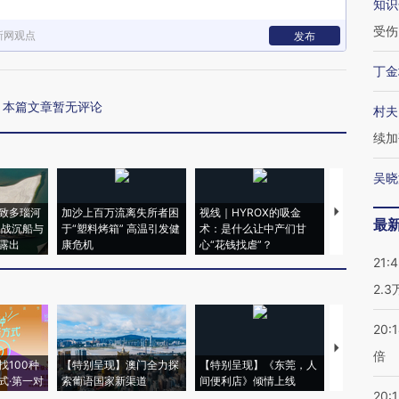
知识
受伤
新网观点
发布
丁金
本篇文章暂无评论
村夫
续加
吴晓
致多瑙河
加沙上百万流离失所者困
视线｜HYROX的吸金
马航飞行员
最
二战沉船与
于“塑料烤箱” 高温引发健
术：是什么让中产们甘
粒摇头丸 尿
露出
康危机
心“花钱找虐”？
毒品
21:
2.
20:
【推广】走
倍
找100种
【特别呈现】澳门全力探
【特别呈现】《东莞，人
会，让数智科
式·第一对
索葡语国家新渠道
间便利店》倾情上线
业
20:1