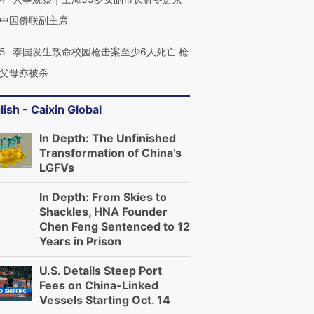
中国侨联副主席
45
泰国发生致命校园枪击案至少6人死亡 枪
父母亦被杀
lish - Caixin Global
In Depth: The Unfinished
Transformation of China’s
LGFVs
In Depth: From Skies to
Shackles, HNA Founder
Chen Feng Sentenced to 12
Years in Prison
U.S. Details Steep Port
Fees on China-Linked
Vessels Starting Oct. 14