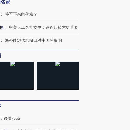
新名家
：
停不下来的价格？
恒
：
中美人工智能竞争：道路比技术更重要
：
海外能源供给缺口对中国的影响
频
客
：
多看少动