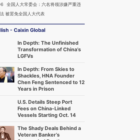
06
全国人大常委会：六名将领涉嫌严重违
法 被罢免全国人大代表
lish - Caixin Global
In Depth: The Unfinished
Transformation of China’s
LGFVs
In Depth: From Skies to
Shackles, HNA Founder
Chen Feng Sentenced to 12
Years in Prison
U.S. Details Steep Port
Fees on China-Linked
Vessels Starting Oct. 14
The Shady Deals Behind a
Veteran Banker’s