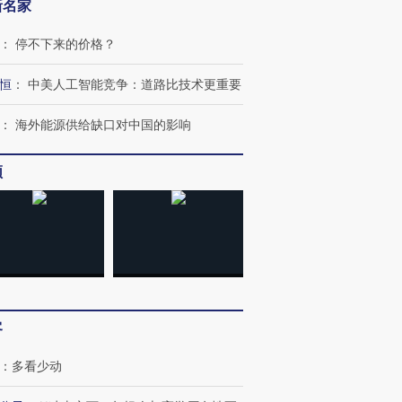
新名家
：
停不下来的价格？
恒
：
中美人工智能竞争：道路比技术更重要
：
海外能源供给缺口对中国的影响
频
客
：
多看少动