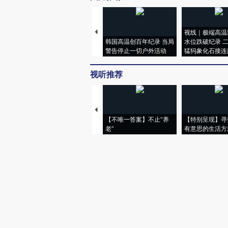
视线｜极端高温
韩国高温创百年纪录 当局
水位跌破纪录 
警告停止一切户外活动
猛犸象化石接连
视听推荐
【不唯一答案】不止“养
【特别呈现】寻
老”
有意思的生活方