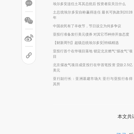
埃尔多安连任土耳其总统后 投资者应关注什么
土总统埃尔多安自称赢得连任 最长可执政到2028
年
中国农民有了丰收节，节日设立为何多争议
亚投行准备发行美元债券 对其它币种持开放态度
【财新周刊】超级总统埃尔多安|特稿精选
亚投行首个在华项目落地 锁定北京燃气“煤改气”项
目
北京煤改气项目成亚投行在华首笔投资 贷款2.5亿
美元
亚行副行长：亚洲基建市场大 亚行与亚投行各得
其所
本文共计