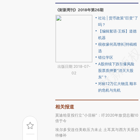
《财新周刊》2018年第26期
社论 | 货币政策“巨变”了
吗？
【编辑絮语·王烁】道德
机器
税收缘何高增长|特稿精
选
错位学区
A股持续下跌引爆风险
出版日期 2018-07-
股票质押要“消灭大股
02
东”？
对标12万亿大物流 顺丰
的危机与先机
相关报道
莫迪给亚投行立“小目标”：吁2020年放贷总额10
倍于今
埃尔多安连任美欧压力未止 土耳其与西方关系仍
待修补