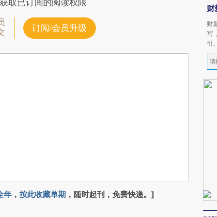
获取已订阅的阅读权限
财
员
财
订阅/会员升级
文
写
引
全年
，
按此收藏单期
，随时起刊，免费快递。]