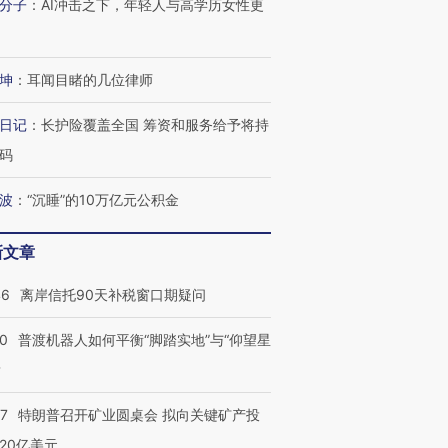
分子
：
AI冲击之下，年轻人与高学历女性更
跨国走私7万
视线｜被称为“蟑螂”的印
视线｜“入侵”还是“人道危
坤
：
耳闻目睹的几位律师
检体内含3种
度Z世代 用街头抗争将教
机”？难民潮撕裂西班牙
秘鲁纳斯
育部长拱下台
飞地休达
13人遇难
日记
：
长护险覆盖全国 筹资和服务给予将持
码
波
：
“沉睡”的10万亿元公积金
进第四届链博
【商旅对话】华住集团
技“链”接产
【特别呈现】寻找100种
CFO：不靠规模取胜，华
【特别呈
新文章
有意思的生活方式·第三对
住三大增长引擎是什么？
有意思的
46
离岸信托90天补税窗口期疑问
00
普渡机器人如何平衡“脚踏实地”与“仰望星
？
57
特朗普召开矿业圆桌会 拟向关键矿产投
20亿美元