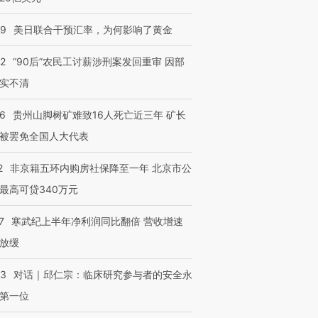
09
美日联合干预汇率，为何影响了黄金
32
“90后”农民工讨薪涉刑案发回重审 因部
实不清
36
贵州山脚树矿难致16人死亡近三年 矿长
被罢免全国人大代表
2
非京籍五环内购房社保降至一年 北京市公
最高可贷340万元
7
寒武纪上半年净利润同比翻倍 营收增速
放缓
53
对话｜邱仁宗：临床研究参与者的安全永
第一位