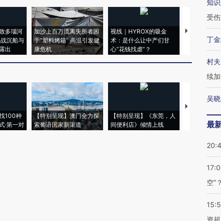
知识
受伤
致多瑙河
加沙上百万流离失所者困
视线｜HYROX的吸金
马航飞行员
丁金
二战沉船与
于“塑料烤箱” 高温引发健
术：是什么让中产们甘
粒摇头丸 尿
露出
康危机
心“花钱找虐”？
毒品
村夫
续加
吴晓
【推广】走
找100种
【特别呈现】澳门全力探
【特别呈现】《东莞，人
会，让数智科
最
式·第一对
索葡语国家新渠道
间便利店》倾情上线
业
20:
17:
空”
15:
资超