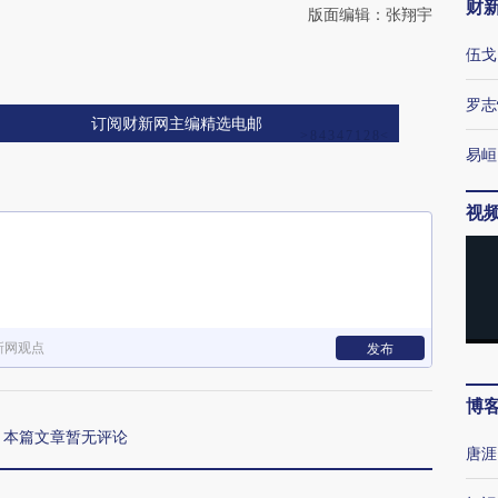
财
版面编辑：张翔宇
伍戈
罗志
订阅财新网主编精选电邮
易峘
视
新网观点
发布
博
本篇文章暂无评论
唐涯