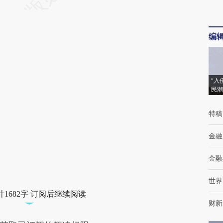
编
“入
民潮
特稿
金融
金融
世界
1682字 订阅后继续阅读
财新