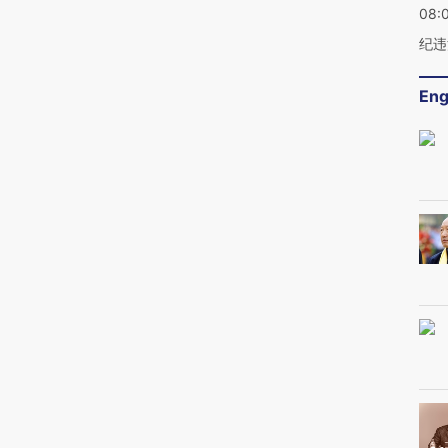
08:
纪违
Eng