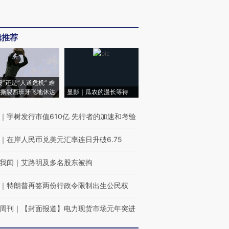
辑推荐
侵”还是“人道危机” 难
撕裂西班牙飞地休达
显影｜瓜农的漫长等待
｜
宇树发行市值610亿 先行者的加速和考验
｜
在岸人民币兑美元汇率连日升破6.75
我闻
｜
艾路明及多名股东被拘
｜
特朗普再签两份行政令限制出生公民权
周刊
｜
【封面报道】电力现货市场元年突进