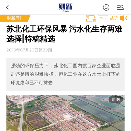
财新周刊
试听
T中
苏北化工环保风暴 污水化生存两难
选择|特稿精选
2018年07月23日第29期
强劲的环保压力下，苏北化工园内数百家企业面临是
走还是留的艰难抉择，但化工业在这方水土上打下的
环境烙印已不可抹去
原图