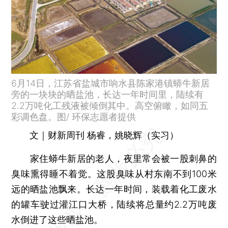
6月14日，江苏省盐城市响水县陈家港镇蟒牛新居
旁的一块块的晒盐池，长达一年时间里，陆续有
2.2万吨化工残液被倾倒其中。高空俯瞰，如同五
彩调色盘。图/ 环保志愿者提供
文｜财新周刊 杨睿，姚晓辉（实习）
家住蟒牛新居的老人，夜里常会被一股刺鼻的
臭味熏得睡不着觉。这股臭味从村东南不到100米
远的晒盐池飘来。长达一年时间，装载着化工废水
的罐车驶过灌江口大桥，陆续将总量约2.2万吨废
水倒进了这些晒盐池。