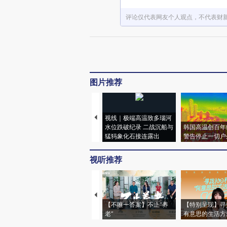
评论仅代表网友个人观点，不代表财
图片推荐
视线｜极端高温致多瑙河
水位跌破纪录 二战沉船与
韩国高温创百年
猛犸象化石接连露出
警告停止一切户
视听推荐
【不唯一答案】不止“养
【特别呈现】寻
老”
有意思的生活方