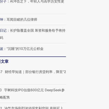
分子
：
AI冲击之下，年轻人与高学历女性更
坤
：
耳闻目睹的几位律师
日记
：
长护险覆盖全国 筹资和服务给予将持
码
波
：
“沉睡”的10万亿元公积金
新文章
37
财经早知道｜部分银行房贷利率，降至“2
0
宇树科技IPO估值600亿元 DeepSeek参
略配售
22
油气市场剧烈波动现套利空间 嘉能可上