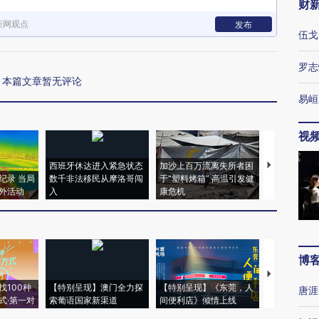
财
新网观点
发布
伍戈
罗志
本篇文章暂无评论
易峘
视
西班牙休达进入紧急状态
加沙上百万流离失所者困
视线｜HYR
纪录 当局
数千非法移民从摩洛哥闯
于“塑料烤箱” 高温引发健
术：是什么
外活动
入
康危机
心“花钱找虐
博
【推广】走
找100种
【特别呈现】澳门全力探
【特别呈现】《东莞，人
会，让数智科
唐涯
式·第一对
索葡语国家新渠道
间便利店》倾情上线
业