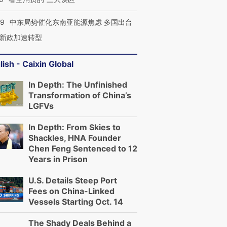
59
中东局势催化东南亚能源焦虑 多国出台
新政加速转型
lish - Caixin Global
In Depth: The Unfinished
Transformation of China’s
LGFVs
In Depth: From Skies to
Shackles, HNA Founder
Chen Feng Sentenced to 12
Years in Prison
U.S. Details Steep Port
Fees on China-Linked
Vessels Starting Oct. 14
The Shady Deals Behind a