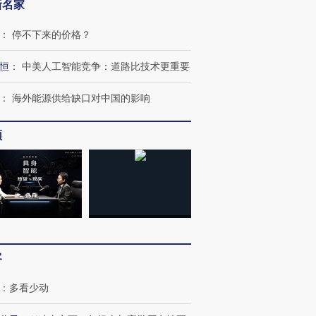
新名家
：
停不下来的价格？
恒
：
中美人工智能竞争：道路比技术更重要
：
海外能源供给缺口对中国的影响
频
OX的吸金
马航飞行员跨国走私7万
视线｜被称为“蟑螂”的印
让中产们甘
粒摇头丸 尿检体内含3种
度Z世代 用街头抗争将教
秘鲁纳斯
”？
毒品
育部长拱下台
13人遇难
客
进第四届链博
【商旅对话】华住集团
技“链”接产
【特别呈现】寻找100种
CFO：不靠规模取胜，华
【特别呈
：
多看少动
有意思的生活方式·第三对
住三大增长引擎是什么？
有意思的