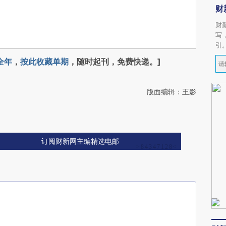
财
财
写
引
全年
，
按此收藏单期
，随时起刊，免费快递。]
版面编辑：王影
订阅财新网主编精选电邮