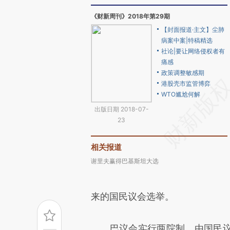
《财新周刊》2018年第29期
【封面报道·主文】尘肺
病案中案|特稿精选
社论|要让网络侵权者有
痛感
政策调整敏感期
港股壳市监管博弈
WTO尴尬何解
出版日期 2018-07-
23
相关报道
谢里夫赢得巴基斯坦大选
来的国民议会选举。
巴议会实行两院制，由国民议