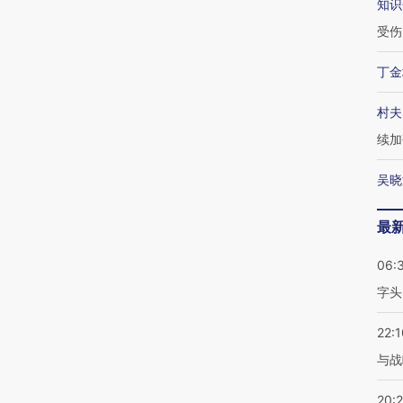
知识
受伤
丁金
村夫
续加
吴晓
最
06:
字头
22:1
与战
20: