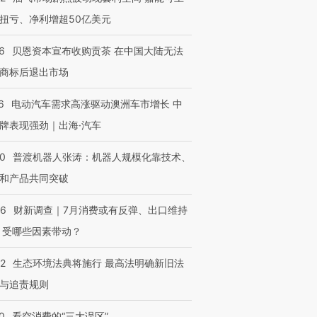
扭亏、净利增超50亿美元
6
贝恩资本宣布收购贡茶 在中国大陆无法
商标后退出市场
6
电动汽车需求高涨驱动澳洲车市增长 中
牌表现强劲｜出海·汽车
00
普渡机器人张涛：机器人规模化靠技术、
和产品共同突破
56
财新调查｜7月消费或有反弹、出口维持
 受哪些因素带动？
42
生态环境法典将施行 最高法明确新旧法
与追责规则
0
看空消费的“三大误区”