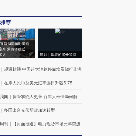
辑推荐
宜昌局部短时降雨
8毫米 紧急转移近
00人
显影｜瓜农的漫长等待
｜
规避封锁 中国超大油轮停靠埃及绕行非洲
｜
在岸人民币兑美元汇率连日升破6.75
我闻
｜
资管掌舵人更替 百年人寿僵局何解
｜
多国出台光伏新政加速转型
周刊
｜
【封面报道】电力现货市场元年突进