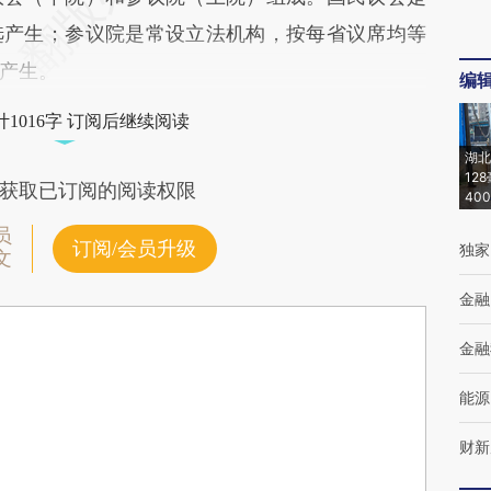
选产生；参议院是常设立法机构，按每省议席均等
产生。
编
1016字 订阅后继续阅读
湖北
12
获取已订阅的阅读权限
40
员
订阅/会员升级
独家
文
金融
金融
能源
财新