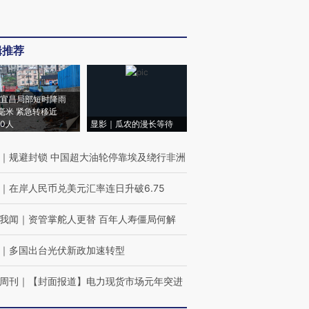
辑推荐
宜昌局部短时降雨
8毫米 紧急转移近
00人
显影｜瓜农的漫长等待
｜
规避封锁 中国超大油轮停靠埃及绕行非洲
｜
在岸人民币兑美元汇率连日升破6.75
我闻
｜
资管掌舵人更替 百年人寿僵局何解
｜
多国出台光伏新政加速转型
周刊
｜
【封面报道】电力现货市场元年突进