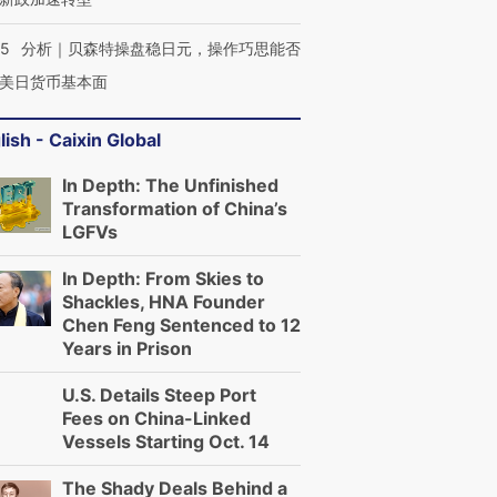
05
分析｜贝森特操盘稳日元，操作巧思能否
美日货币基本面
lish - Caixin Global
In Depth: The Unfinished
Transformation of China’s
LGFVs
In Depth: From Skies to
Shackles, HNA Founder
Chen Feng Sentenced to 12
Years in Prison
U.S. Details Steep Port
Fees on China-Linked
Vessels Starting Oct. 14
The Shady Deals Behind a