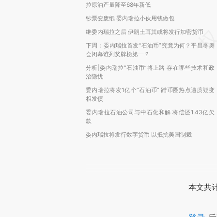
拉原油产量降至68年新低
钞票变废纸 委内瑞拉小伙用钱做包
继委内瑞拉之后 伊朗土耳其或将发行加密货币
下周：委内瑞拉首发“石油币”究竟为何？平昌冬奥
会闭幕谁列奖牌榜第一？
分析|委内瑞拉“石油币”将上路 存在哪些技术和政
治隐忧
委内瑞拉将发1亿个“石油币” 蹭币圈热点遭质疑变
相发债
委内瑞拉石油公司与中石化和解 将偿还1.43亿欠
款
委内瑞拉将发行数字货币 以抵抗美国制裁
本文共计