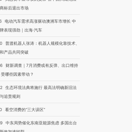
商标后退出市场
6
电动汽车需求高涨驱动澳洲车市增长 中
牌表现强劲｜出海·汽车
00
普渡机器人张涛：机器人规模化靠技术、
和产品共同突破
56
财新调查｜7月消费或有反弹、出口维持
 受哪些因素带动？
42
生态环境法典将施行 最高法明确新旧法
与追责规则
0
看空消费的“三大误区”
59
中东局势催化东南亚能源焦虑 多国出台
新政加速转型