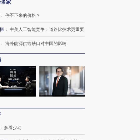
新名家
：
停不下来的价格？
恒
：
中美人工智能竞争：道路比技术更重要
：
海外能源供给缺口对中国的影响
频
客
：
多看少动