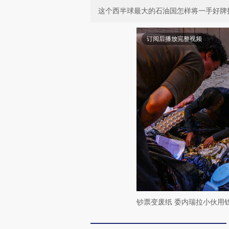
这个西半球最大的石油国怎样将一手好牌
订阅后播放完整视频
钞票变废纸 委内瑞拉小伙用