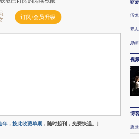
获取已订阅的阅读权限
财
员
伍戈
订阅/会员升级
文
罗志
易峘
视
博
全年
，
按此收藏单期
，随时起刊，免费快递。]
唐涯