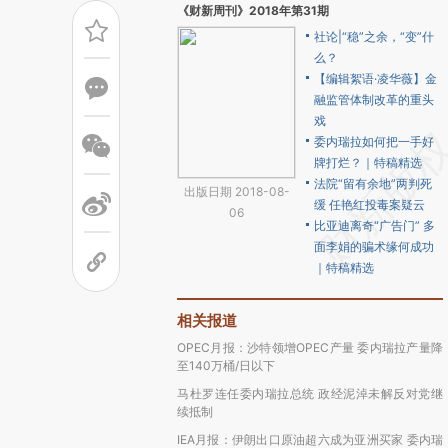
《财新周刊》2018年第31期
社论|“稳”之余，“变”什
么？
【编辑絮语·凌华薇】金
融监管体制改革的重头
戏
委内瑞拉如何把一手好
牌打烂？｜特稿精选
法院“留有余地”两判死
出版日期 2018-08-
缓 任艳红投毒案疑云
06
比亚迪离奇“广告门” 多
面李娟的骗术缘何成功
｜特稿精选
相关报道
OPEC月报：沙特领增OPEC产量 委内瑞拉产量降
至140万桶/日以下
马杜罗连任委内瑞拉总统 政经泥淖未解反对党继
续抵制
IEA月报：伊朗出口原油超六成为亚洲买家 委内瑞