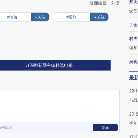
知识
版面编辑：刘潇
受伤
#油价
+关注
#通胀
+关注
丁金
村夫
续加
吴晓
订阅财新网主编精选电邮
最
22:1
与战
20:
半年
新网观点
发布
17:2