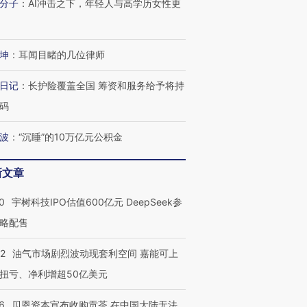
分子
：
AI冲击之下，年轻人与高学历女性更
坤
：
耳闻目睹的几位律师
日记
：
长护险覆盖全国 筹资和服务给予将持
码
波
：
“沉睡”的10万亿元公积金
新文章
0
宇树科技IPO估值600亿元 DeepSeek参
略配售
22
油气市场剧烈波动现套利空间 嘉能可上
扭亏、净利增超50亿美元
6
贝恩资本宣布收购贡茶 在中国大陆无法