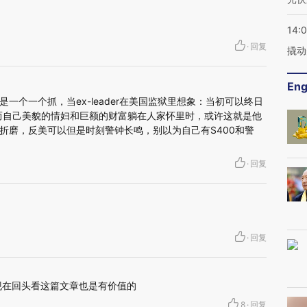
14:
·
回复
撬动
Eng
一个一个抓，当ex-leader在美国监狱里想象：当初可以终日
er,而自己美貌的情妇和巨额的财富躺在人家怀里时，或许这就是他
折磨，反美可以但是时刻警钟长鸣，别以为自己有S400和警
·
回复
·
回复
现在回头看这篇文章也是有价值的
8
·
回复