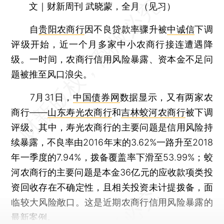
文｜财新周刊 武晓蒙，全月（见习）
自
贵阳农商行
因不良贷款率骤升被
中诚信
下调
评级开始，近一个月多家中小农商行接连遭遇降
级。一时间，农商行信用风险暴露、资本金不足问
题被推至风口浪尖。
7月31日，
中国债券网
数据显示，又有两家农
商行——
山东寿光农商行
和
吉林蛟河农商行
被下调
评级。其中，寿光农商行的主要问题是信用风险持
续暴露，不良率由2016年末的3.62%一路升至2018
年一季度的7.94%，拨备覆盖率下滑至53.99%；蛟
河农商行的主要问题是本金36亿元的应收款项类投
资回收存在不确定性，且相关投资未计提拨备，面
临较大风险敞口。这是近期农商行信用风险暴露的
最新案例。