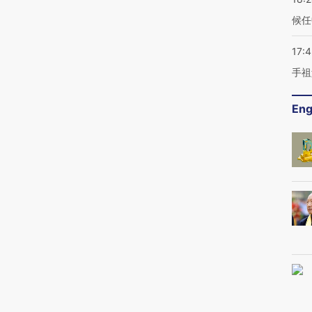
候任
17:
手祖
Eng