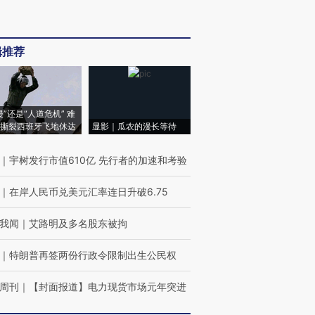
辑推荐
侵”还是“人道危机” 难
撕裂西班牙飞地休达
显影｜瓜农的漫长等待
｜
宇树发行市值610亿 先行者的加速和考验
｜
在岸人民币兑美元汇率连日升破6.75
我闻
｜
艾路明及多名股东被拘
｜
特朗普再签两份行政令限制出生公民权
周刊
｜
【封面报道】电力现货市场元年突进