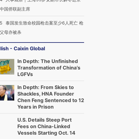
中国侨联副主席
45
泰国发生致命校园枪击案至少6人死亡 枪
父母亦被杀
lish - Caixin Global
In Depth: The Unfinished
Transformation of China’s
LGFVs
In Depth: From Skies to
Shackles, HNA Founder
Chen Feng Sentenced to 12
Years in Prison
U.S. Details Steep Port
Fees on China-Linked
Vessels Starting Oct. 14