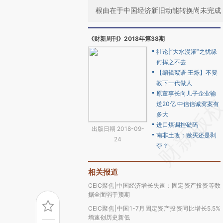
根由在于中国经济新旧动能转换尚未完成
《财新周刊》2018年第38期
社论|“大水漫灌”之忧缘
何挥之不去
【编辑絮语·王烁】不要
教下一代做人
原董事长向儿子企业输
送20亿 中信信诚窝案有
多大
进口煤调控砝码
出版日期 2018-09-
南非土改：赎买还是剥
24
夺？
相关报道
CEIC聚焦|中国经济增长失速：固定资产投资等数
据全面弱于预期
CEIC聚焦|中国1-7月固定资产投资同比增长5.5%
增速创历史新低