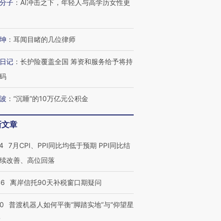
分子
：
AI冲击之下，年轻人与高学历女性更
坤
：
耳闻目睹的几位律师
日记
：
长护险覆盖全国 筹资和服务给予将持
码
”还是“人道危
湖北宜昌局部短时降雨
哈尔滨遭遇短时极端强降
撕裂西班牙
128毫米 紧急转移近
雨 3小时累计雨量超80毫
秘鲁纳斯
4000人
米
13人遇难
波
：
“沉睡”的10万亿元公积金
新文章
4
7月CPI、PPI同比均低于预期 PPI同比结
进第四届链博
【商旅对话】华住集团
续改善、高位回落
技“链”接产
【特别呈现】寻找100种
CFO：不靠规模取胜，华
【特别呈
有意思的生活方式·第三对
住三大增长引擎是什么？
有意思的
46
离岸信托90天补税窗口期疑问
00
普渡机器人如何平衡“脚踏实地”与“仰望星
？