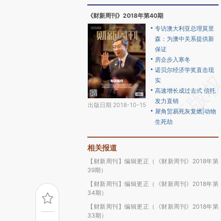
《财新周刊》2018年第40期
专访澳大利亚总理莫里
森：为澳中关系提供新
保证
房企步入寒冬
诺贝尔经济学奖直击现
实
高速增长成过去式 信托
发力直销
出版日期 2018-10-15
犀角贸易死灰复燃|动物
生死劫
相关报道
【财新周刊】编辑更正（《财新周刊》2018年第
39期）
【财新周刊】编辑更正（《财新周刊》2018年第
34期）
【财新周刊】编辑更正（《财新周刊》2018年第
33期）