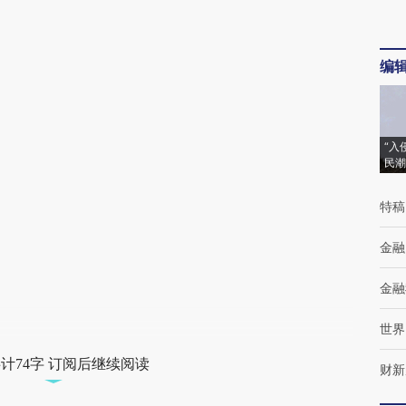
编
“入
民潮
特稿
金融
金融
世界
计74字 订阅后继续阅读
财新