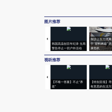
图片推荐
加沙上百万流离
韩国高温创百年纪录 当局
于“塑料烤箱” 
警告停止一切户外活动
康危机
视听推荐
【不唯一答案】不止“养
【特别呈现】寻
老”
有意思的生活方