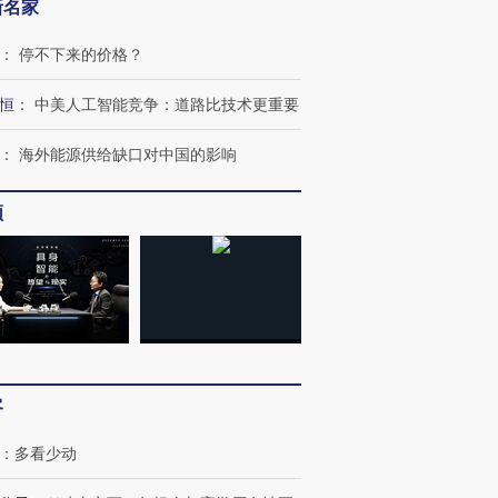
新名家
：
停不下来的价格？
恒
：
中美人工智能竞争：道路比技术更重要
：
海外能源供给缺口对中国的影响
频
客
：
多看少动