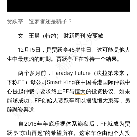
贾跃亭，造梦者还是骗子？
文｜王晨（特约） 财新周刊 安丽敏
12月15日，是
贾跃亭
45岁生日。这可能是他人
生中最焦灼的时期。贾跃亭正在等待一个结果。
两个多月前，Faraday Future（法拉第未来，
下称FF）母公司Smart King在中国香港国际仲裁中
心提起仲裁，要求终止FF与
恒大
的投资协议。如果
能够成功，FF创始人贾跃亭可以摆脱恒大束缚，另
辟融资渠道。
自2016年年底
乐视
体系崩盘后，FF就成为贾
跃亭“东山再起”的希望所在。这家车企由他个人投