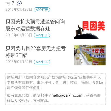
亏？
2018年01月23日
APP打开
贝因美扩大预亏遭监管问询
股东对运营数据存疑
2018年01月23日
APP打开
贝因美出售22套房无力扭亏
将带ST帽
2018年01月22日
APP打开
财新网所刊载内容之知识产权为财新传媒及/或相关权利人
专属所有或持有。未经许可，禁止进行转载、摘编、复制及
建立镜像等任何使用。
如有意愿转载，请发邮件至
hello@caixin.com
，获得书面
确认及授权后，方可转载。