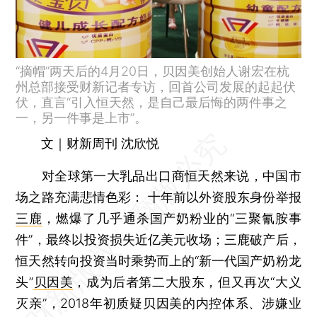
“摘帽”两天后的4月20日，贝因美创始人谢宏在杭
州总部接受财新记者专访，回首公司发展的起起伏
伏，直言“引入恒天然，是自己最后悔的两件事之
一，另一件事是上市”。
文｜财新周刊 沈欣悦
对全球第一大乳品出口商恒天然来说，中国市
场之路充满悲情色彩： 十年前以外资股东身份举报
三鹿
，燃爆了几乎通杀国产奶粉业的“三聚氰胺事
件”，最终以投资损失近亿美元收场；三鹿破产后，
恒天然转向投资当时乘势而上的“新一代国产奶粉龙
头”
贝因美
，成为后者第二大股东，但又再次“大义
灭亲”，2018年初质疑贝因美的内控体系、涉嫌业