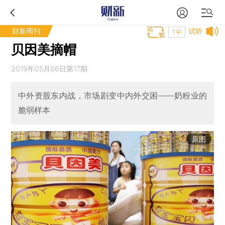
财新周刊
试听
T中
贝因美摘帽
2019年05月06日第17期
中外资股东内战，市场剧变中内外交困——奶粉业的
脆弱样本
原图