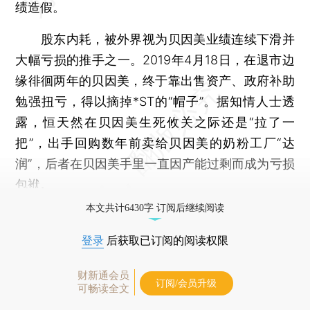
绩造假。
股东内耗，被外界视为贝因美业绩连续下滑并
大幅亏损的推手之一。2019年4月18日，在退市边
缘徘徊两年的贝因美，终于靠出售资产、政府补助
勉强扭亏，得以摘掉*ST的“帽子”。据知情人士透
露，恒天然在贝因美生死攸关之际还是“拉了一
把”，出手回购数年前卖给贝因美的奶粉工厂“达
润”，后者在贝因美手里一直因产能过剩而成为亏损
包袱。
本文共计6430字 订阅后继续阅读
登录
后获取已订阅的阅读权限
财新通会员
订阅/会员升级
可畅读全文