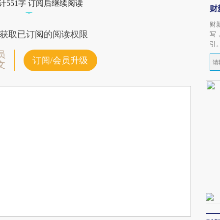
计551字 订阅后继续阅读
财
财
获取已订阅的阅读权限
写
引
员
订阅/会员升级
文