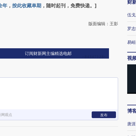
财
全年
，
按此收藏单期
，随时起刊，免费快递。]
伍戈
版面编辑：王影
罗志
易峘
订阅财新网主编精选电邮
视
博
新网观点
发布
唐涯