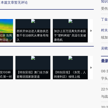
知识
本篇文章暂无评论
受伤
丁金
村夫
西班牙休达进入紧急状态
加沙上百万流离失所者困
视线｜HYR
纪录 当局
数千非法移民从摩洛哥闯
于“塑料烤箱” 高温引发健
术：是什么
续加
外活动
入
康危机
心“花钱找虐
吴晓
最
【推广】走
06:
找100种
【特别呈现】澳门全力探
【特别呈现】《东莞，人
会，让数智科
式·第一对
索葡语国家新渠道
间便利店》倾情上线
业
字头
22:1
与战
20: