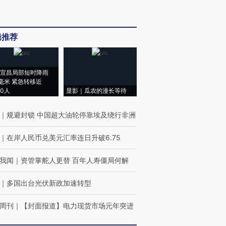
辑推荐
宜昌局部短时降雨
8毫米 紧急转移近
00人
显影｜瓜农的漫长等待
｜
规避封锁 中国超大油轮停靠埃及绕行非洲
｜
在岸人民币兑美元汇率连日升破6.75
我闻
｜
资管掌舵人更替 百年人寿僵局何解
｜
多国出台光伏新政加速转型
周刊
｜
【封面报道】电力现货市场元年突进