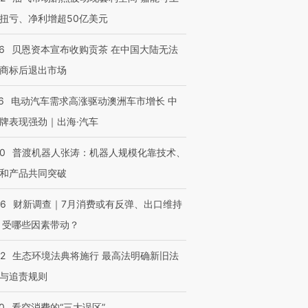
扭亏、净利增超50亿美元
6
贝恩资本宣布收购贡茶 在中国大陆无法
商标后退出市场
6
电动汽车需求高涨驱动澳洲车市增长 中
牌表现强劲｜出海·汽车
00
普渡机器人张涛：机器人规模化靠技术、
和产品共同突破
56
财新调查｜7月消费或有反弹、出口维持
 受哪些因素带动？
42
生态环境法典将施行 最高法明确新旧法
与追责规则
0
看空消费的“三大误区”