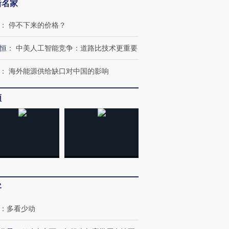
新名家
：
停不下来的价格？
恒
：
中美人工智能竞争：道路比技术更重要
：
海外能源供给缺口对中国的影响
频
客
：
多看少动