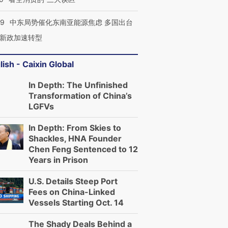
59
中东局势催化东南亚能源焦虑 多国出台
新政加速转型
lish - Caixin Global
In Depth: The Unfinished
Transformation of China’s
LGFVs
In Depth: From Skies to
Shackles, HNA Founder
Chen Feng Sentenced to 12
Years in Prison
U.S. Details Steep Port
Fees on China-Linked
Vessels Starting Oct. 14
The Shady Deals Behind a