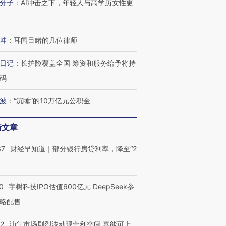
分子
：
AI冲击之下，年轻人与高学历女性更
坤
：
耳闻目睹的几位律师
日记
：
长护险覆盖全国 筹资和服务给予将持
OX的吸金
马航飞行员跨国走私7万
视线｜被称为“蟑螂”的印
让中产们甘
粒摇头丸 尿检体内含3种
度Z世代 用街头抗争将教
秘鲁纳斯
码
”？
毒品
育部长拱下台
13人遇难
波
：
“沉睡”的10万亿元公积金
新文章
进第四届链博
【商旅对话】华住集团
37
财经早知道｜部分银行房贷利率，降至“2
技“链”接产
【特别呈现】寻找100种
CFO：不靠规模取胜，华
【特别呈
有意思的生活方式·第三对
住三大增长引擎是什么？
有意思的
0
宇树科技IPO估值600亿元 DeepSeek参
略配售
22
油气市场剧烈波动现套利空间 嘉能可上