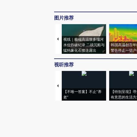
图片推荐
视线｜极端高温致多瑙河
水位跌破纪录 二战沉船与
韩国高温创百年
猛犸象化石接连露出
警告停止一切户
视听推荐
【不唯一答案】不止“养
【特别呈现】寻
老”
有意思的生活方