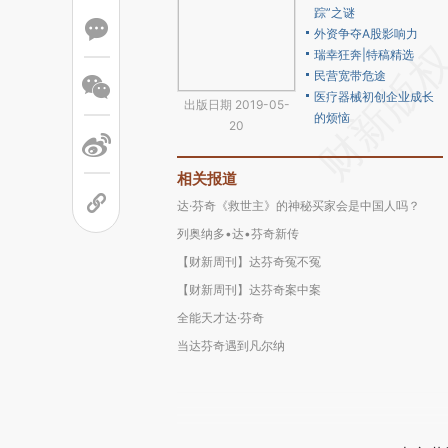
踪”之谜
外资争夺A股影响力
瑞幸狂奔|特稿精选
民营宽带危途
医疗器械初创企业成长
出版日期 2019-05-
的烦恼
20
相关报道
达·芬奇《救世主》的神秘买家会是中国人吗？
列奥纳多•达•芬奇新传
【财新周刊】达芬奇冤不冤
【财新周刊】达芬奇案中案
全能天才达·芬奇
当达芬奇遇到凡尔纳