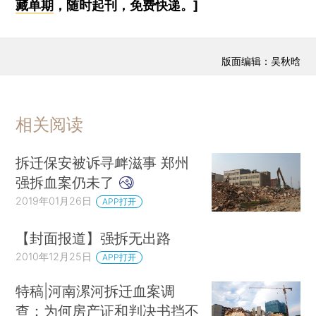
藏单期
，随时起刊，免费快递。]
版面编辑：吴秋晗
相关阅读
拆迁保安被诉寻衅滋事 郑州
强拆血案仍未了
2019年01月26日
APP打开
【封面报道】强拆无出路
2010年12月25日
APP打开
特稿|河南漯河拆迁血案调
查：为何房产证和判决书挡不