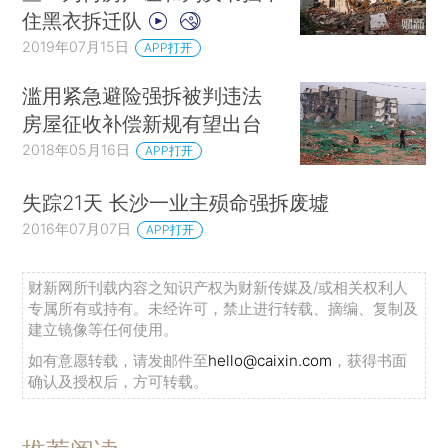
住黑衣拆迁队
2019年07月15日
APP打开
滥用紧急避险强拆被判违法
房屋征收补偿新规有望出台
2018年05月16日
APP打开
失踪21天 长沙一业主殒命强拆废墟
2016年07月07日
APP打开
财新网所刊载内容之知识产权为财新传媒及/或相关权利人
专属所有或持有。未经许可，禁止进行转载、摘编、复制及
建立镜像等任何使用。
如有意愿转载，请发邮件至
hello@caixin.com
，获得书面
确认及授权后，方可转载。