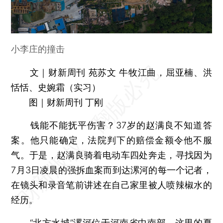
小李庄的撞击
文｜财新周刊 苑苏文 牛牧江曲，屈亚楠、洪
恬恬、史婉霜（实习）
图｜财新周刊 丁刚
钱能不能抚平伤害？37岁的赵满良不知道答
案。他只能确定，法院判下的赔偿金额令他不服
气。于是，赵满良骑着电动车四处奔走，寻找因为
7月3日凌晨的强拆血案而到达漯河的每一个记者，
在镜头和录音笔前讲述在自己家里被人喷辣椒水的
经历。
“北方水城”漯河位于河南省中南部，这里的夏