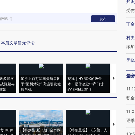
知识
受伤
新网观点
发布
丁金
村夫
本篇文章暂无评论
续加
吴晓
最
致多瑙河
加沙上百万流离失所者困
视线｜HYROX的吸金
马航飞行员
二战沉船与
于“塑料烤箱” 高温引发健
术：是什么让中产们甘
粒摇头丸 尿
11:1
露出
康危机
心“花钱找虐”？
毒品
积金
11:0
逐季
【推广】走
找100种
【特别呈现】澳门全力探
【特别呈现】《东莞，人
会，让数智科
10: