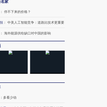
新名家
：
停不下来的价格？
恒
：
中美人工智能竞争：道路比技术更重要
：
海外能源供给缺口对中国的影响
频
客
：
多看少动