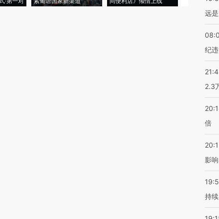
式·第一对
索葡语国家新渠道
间便利店》倾情上线
业
远是
08:
纪违
21:
2.
20:
倍
20:1
影响
19:5
持续
19:1