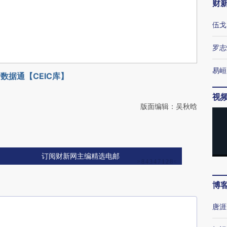
财
伍戈
罗志
易峘
数据通【CEIC库】
视
版面编辑：吴秋晗
订阅财新网主编精选电邮
博
唐涯