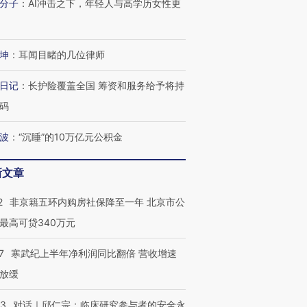
分子
：
AI冲击之下，年轻人与高学历女性更
坤
：
耳闻目睹的几位律师
日记
：
长护险覆盖全国 筹资和服务给予将持
码
波
：
“沉睡”的10万亿元公积金
新文章
跨国走私7万
视线｜被称为“蟑螂”的印
视线｜“入侵”还是“人道危
检体内含3种
度Z世代 用街头抗争将教
机”？难民潮撕裂西班牙
秘鲁纳斯
2
非京籍五环内购房社保降至一年 北京市公
育部长拱下台
飞地休达
13人遇难
最高可贷340万元
7
寒武纪上半年净利润同比翻倍 营收增速
放缓
进第四届链博
【商旅对话】华住集团
技“链”接产
【特别呈现】寻找100种
CFO：不靠规模取胜，华
【特别呈
53
对话｜邱仁宗：临床研究参与者的安全永