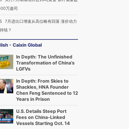
600万盎司
5
7月进出口增速从高位略有回落 涨价动力
持续？
lish - Caixin Global
In Depth: The Unfinished
Transformation of China’s
LGFVs
In Depth: From Skies to
Shackles, HNA Founder
Chen Feng Sentenced to 12
Years in Prison
U.S. Details Steep Port
Fees on China-Linked
Vessels Starting Oct. 14