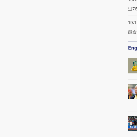
过7
19:1
能否
Eng