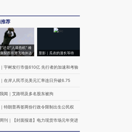
辑推荐
侵”还是“人道危机” 难
撕裂西班牙飞地休达
显影｜瓜农的漫长等待
｜
宇树发行市值610亿 先行者的加速和考验
｜
在岸人民币兑美元汇率连日升破6.75
我闻
｜
艾路明及多名股东被拘
｜
特朗普再签两份行政令限制出生公民权
周刊
｜
【封面报道】电力现货市场元年突进