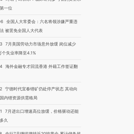
有意思的生活方式·第三对
住三大增长引擎是什么？
有意思的
第一位
06
全国人大常委会：六名将领涉嫌严重违
法 被罢免全国人大代表
43
7月美国劳动力市场意外放缓 岗位减少
3万个失业率降至4.1%
14
海外金融专才回流香港 外籍工作签证翻
2
宁德时代宜春锂矿仍处停产状态 其动向
国内锂资源供需格局
1
7月进出口增速高位放缓，价格驱动还能
多久
8
央行7月继续增持近20吨黄金 累计储备超