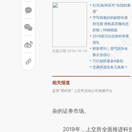
社论|如何应对“自找的衰
退”
字写得最好的副部长获
刑无期 质检高官魏传忠
折戟｜特稿精选
2019诺贝尔自然科学奖
巡礼
财新周刊｜景气回升未
出版日期 2019-10-14
振企业信心
万亿创投基金A股劫
交易所进化有几条路？
相关报道
监管“黑科技” 上交所启动公司画像平台
杂的证券市场。
2019年，上交所全面推进科