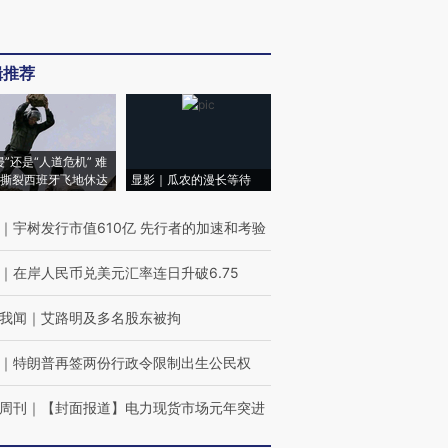
辑推荐
侵”还是“人道危机” 难
撕裂西班牙飞地休达
显影｜瓜农的漫长等待
｜
宇树发行市值610亿 先行者的加速和考验
｜
在岸人民币兑美元汇率连日升破6.75
我闻
｜
艾路明及多名股东被拘
｜
特朗普再签两份行政令限制出生公民权
周刊
｜
【封面报道】电力现货市场元年突进