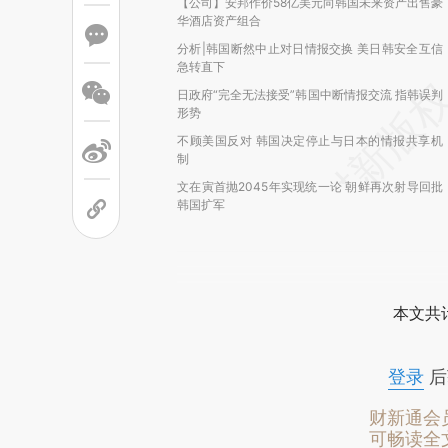
【公司】安邦作价58亿美元向韩国未来资产出售豪
华酒店资产组合
分析|韩国断然中止对日情报交换 美日韩安全互信
急转直下
日政府“完全无法接受”韩国中断情报交流 指韩误判
形势
不顾美国反对 韩国决定停止与日本的情报共享机
制
文在寅首抛2045年实现统一论 朝鲜再次射导回批
韩国扩军
本文共计
登录
后
财新通会
可畅读全