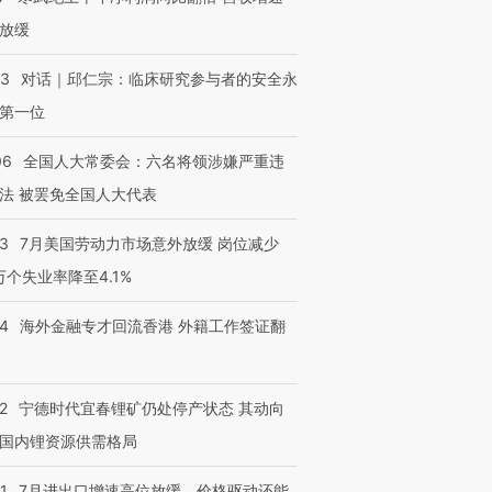
放缓
53
对话｜邱仁宗：临床研究参与者的安全永
第一位
06
全国人大常委会：六名将领涉嫌严重违
法 被罢免全国人大代表
43
7月美国劳动力市场意外放缓 岗位减少
3万个失业率降至4.1%
14
海外金融专才回流香港 外籍工作签证翻
2
宁德时代宜春锂矿仍处停产状态 其动向
国内锂资源供需格局
1
7月进出口增速高位放缓，价格驱动还能