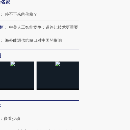
新名家
：
停不下来的价格？
恒
：
中美人工智能竞争：道路比技术更重要
：
海外能源供给缺口对中国的影响
频
客
：
多看少动
跨国走私7万
视线｜被称为“蟑螂”的印
视线｜“入侵”还是“人道危