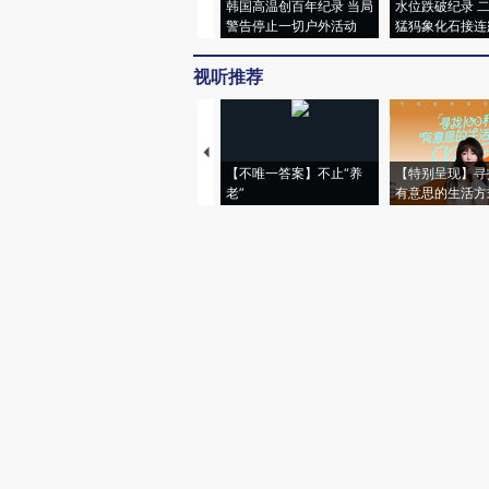
韩国高温创百年纪录 当局
水位跌破纪录 
警告停止一切户外活动
猛犸象化石接连
视听推荐
【不唯一答案】不止“养
【特别呈现】寻
老”
有意思的生活方