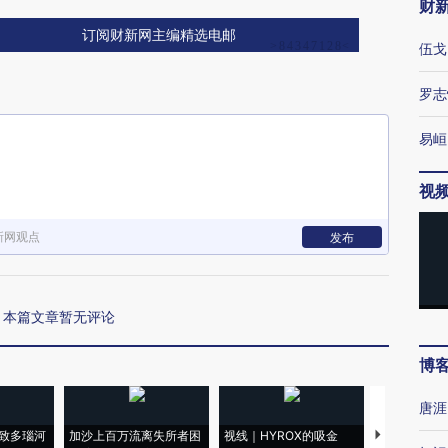
财
订阅财新网主编精选电邮
伍戈
罗志
易峘
视
新网观点
发布
本篇文章暂无评论
博
唐涯
致多瑙河
加沙上百万流离失所者困
视线｜HYROX的吸金
马航飞行员