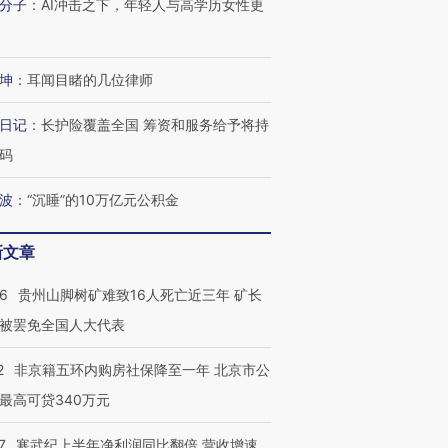
分子
：
AI冲击之下，年轻人与高学历女性更
检体内含3种
度Z世代 用街头抗争将教
机”？难民潮撕裂西班牙
秘鲁纳斯
育部长拱下台
飞地休达
13人遇难
坤
：
耳闻目睹的几位律师
日记
：
长护险覆盖全国 筹资和服务给予将持
进第四届链博
【商旅对话】华住集团
码
技“链”接产
【特别呈现】寻找100种
CFO：不靠规模取胜，华
【特别呈
有意思的生活方式·第三对
住三大增长引擎是什么？
有意思的
波
：
“沉睡”的10万亿元公积金
新文章
36
贵州山脚树矿难致16人死亡近三年 矿长
被罢免全国人大代表
2
非京籍五环内购房社保降至一年 北京市公
最高可贷340万元
7
寒武纪上半年净利润同比翻倍 营收增速