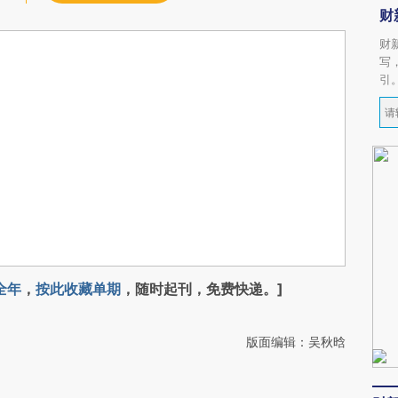
财
财
写
引
全年
，
按此收藏单期
，随时起刊，免费快递。]
版面编辑：吴秋晗