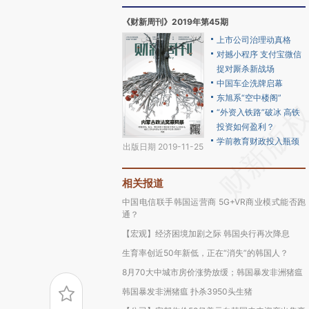
《财新周刊》2019年第45期
上市公司治理动真格
对撼小程序 支付宝微信
捉对厮杀新战场
中国车企洗牌启幕
东旭系“空中楼阁”
“外资入铁路”破冰 高铁
投资如何盈利？
学前教育财政投入瓶颈
出版日期 2019-11-25
相关报道
中国电信联手韩国运营商 5G+VR商业模式能否跑
通？
【宏观】经济困境加剧之际 韩国央行再次降息
生育率创近50年新低，正在“消失”的韩国人？
8月70大中城市房价涨势放缓；韩国暴发非洲猪瘟
韩国暴发非洲猪瘟 扑杀3950头生猪