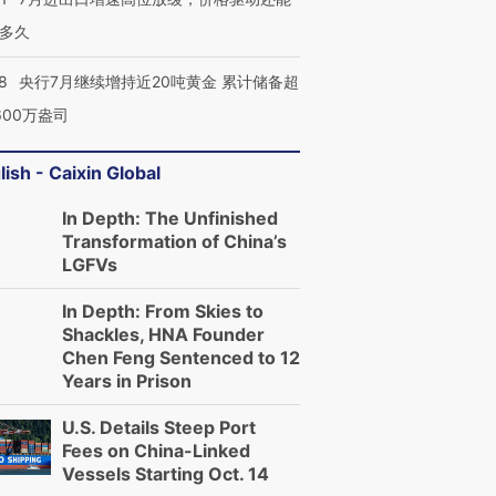
多久
8
央行7月继续增持近20吨黄金 累计储备超
600万盎司
lish - Caixin Global
In Depth: The Unfinished
Transformation of China’s
LGFVs
In Depth: From Skies to
Shackles, HNA Founder
Chen Feng Sentenced to 12
Years in Prison
U.S. Details Steep Port
Fees on China-Linked
Vessels Starting Oct. 14