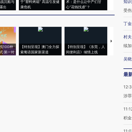
知识
二战沉船与
于“塑料烤箱” 高温引发健
术：是什么让中产们甘
粒摇头丸 尿
露出
康危机
心“花钱找虐”？
毒品
受伤
丁金
村夫
【推广】走
续加
找100种
【特别呈现】澳门全力探
【特别呈现】《东莞，人
会，让数智科
式·第一对
索葡语国家新渠道
间便利店》倾情上线
业
吴晓
最
12:
涉罪
11:1
积金
11:0