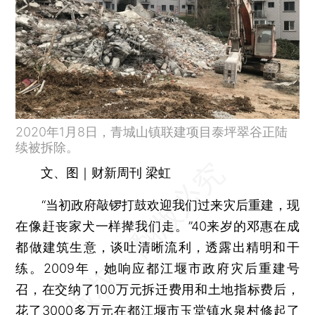
2020年1月8日，青城山镇联建项目泰坪翠谷正陆
续被拆除。
文、图｜财新周刊 梁虹
“当初政府敲锣打鼓欢迎我们过来灾后重建，现
在像赶丧家犬一样撵我们走。”40来岁的邓惠在成
都做建筑生意，谈吐清晰流利，透露出精明和干
练。2009年，她响应都江堰市政府灾后重建号
召，在交纳了100万元拆迁费用和土地指标费后，
花了3000多万元在都江堰市玉堂镇水泉村修起了