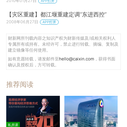
2010年01月27日
APP打开
【灾区重建】都江堰重建定调“东进西控”
2008年06月27日
APP打开
财新网所刊载内容之知识产权为财新传媒及/或相关权利人
专属所有或持有。未经许可，禁止进行转载、摘编、复制及
建立镜像等任何使用。
如有意愿转载，请发邮件至
hello@caixin.com
，获得书面
确认及授权后，方可转载。
推荐阅读
私房课