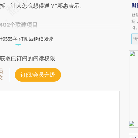
财
拆，让人怎么想得通？”邓惠表示。
财
写
402个联建项目
引
9555字 订阅后继续阅读
获取已订阅的阅读权限
员
订阅/会员升级
文