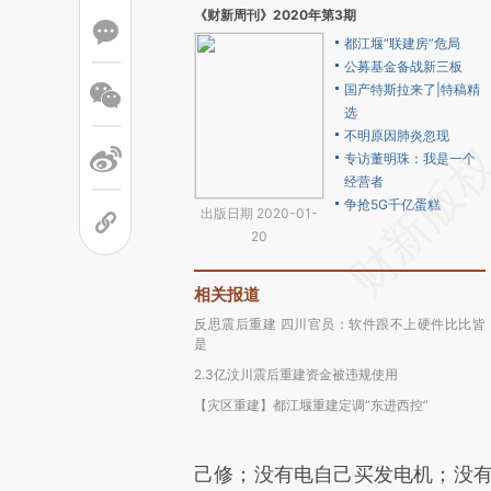
《财新周刊》2020年第3期
都江堰“联建房”危局
公募基金备战新三板
国产特斯拉来了|特稿精
选
不明原因肺炎忽现
专访董明珠：我是一个
经营者
争抢5G千亿蛋糕
出版日期 2020-01-
20
相关报道
反思震后重建 四川官员：软件跟不上硬件比比皆
是
2.3亿汶川震后重建资金被违规使用
【灾区重建】都江堰重建定调“东进西控”
己修；没有电自己买发电机；没有