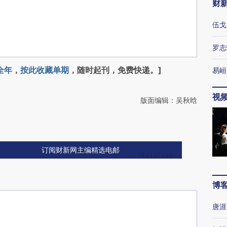
财
伍戈
罗志
全年
，
按此收藏单期
，随时起刊，免费快递。]
易峘
视
版面编辑：吴秋晗
订阅财新网主编精选电邮
博
唐涯