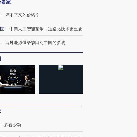
新名家
：
停不下来的价格？
恒
：
中美人工智能竞争：道路比技术更重要
：
海外能源供给缺口对中国的影响
频
客
：
多看少动