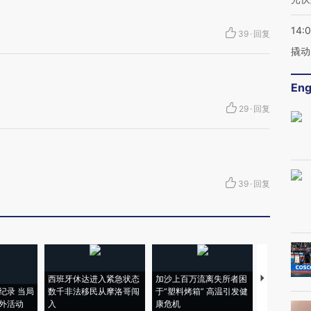
14:
39
·
回复
撬动
Eng
29
·
回复
39
·
回复
西班牙休达进入紧急状态
加沙上百万流离失所者困
视线｜HYR
纪录 当局
数千非法移民从摩洛哥闯
于“塑料烤箱” 高温引发健
术：是什么
外活动
入
康危机
心“花钱找虐