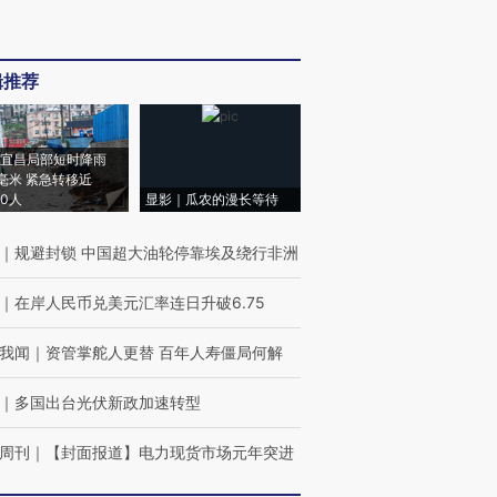
辑推荐
宜昌局部短时降雨
8毫米 紧急转移近
00人
显影｜瓜农的漫长等待
｜
规避封锁 中国超大油轮停靠埃及绕行非洲
｜
在岸人民币兑美元汇率连日升破6.75
我闻
｜
资管掌舵人更替 百年人寿僵局何解
｜
多国出台光伏新政加速转型
周刊
｜
【封面报道】电力现货市场元年突进