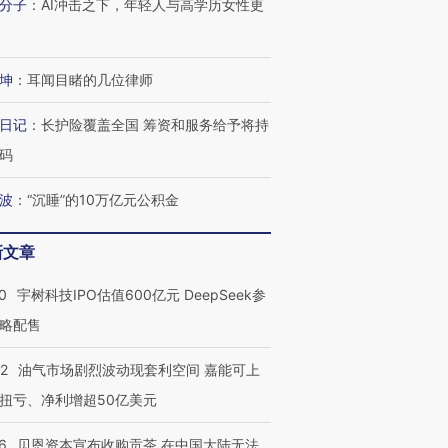
分子
：
AI冲击之下，年轻人与高学历女性更
坤
：
耳闻目睹的几位律师
日记
：
长护险覆盖全国 筹资和服务给予将持
码
波
：
“沉睡”的10万亿元公积金
新文章
0
宇树科技IPO估值600亿元 DeepSeek参
略配售
22
油气市场剧烈波动现套利空间 嘉能可上
扭亏、净利增超50亿美元
6
贝恩资本宣布收购贡茶 在中国大陆无法