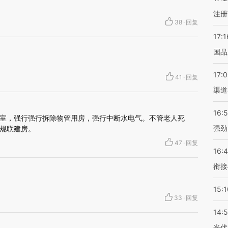
注册
38
·
回复
17:1
国品
17:
41
·
回复
渠道
16:
室，强行强行拆除物管用房，强行中断水电气。不管老人死
强劲
规联建房。
47
·
回复
16:
衔接
15:1
33
·
回复
14:
光伏