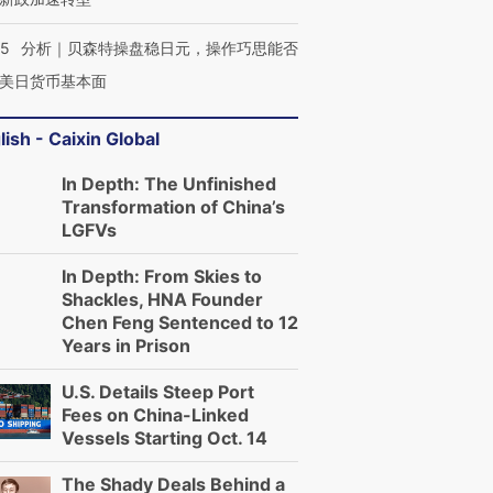
05
分析｜贝森特操盘稳日元，操作巧思能否
美日货币基本面
lish - Caixin Global
In Depth: The Unfinished
Transformation of China’s
LGFVs
In Depth: From Skies to
Shackles, HNA Founder
Chen Feng Sentenced to 12
Years in Prison
U.S. Details Steep Port
Fees on China-Linked
Vessels Starting Oct. 14
OX的吸金
马航飞行员跨国走私7万
视线｜被称为“蟑螂”的印
让中产们甘
粒摇头丸 尿检体内含3种
度Z世代 用街头抗争将教
秘鲁纳斯
”？
The Shady Deals Behind a
毒品
育部长拱下台
13人遇难