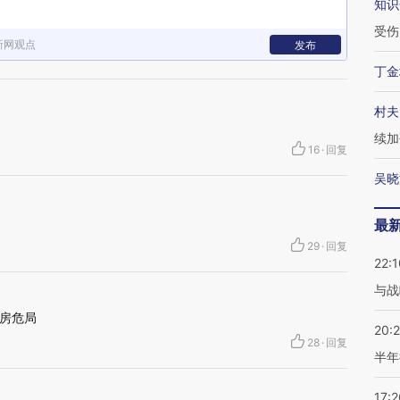
知识
受伤
新网观点
发布
丁金
村夫
续加
16
·
回复
吴晓
最
29
·
回复
22:1
与战
房危局
20:
28
·
回复
半年
17:2