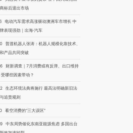
商标后退出市场
6
电动汽车需求高涨驱动澳洲车市增长 中
牌表现强劲｜出海·汽车
00
普渡机器人张涛：机器人规模化靠技术、
和产品共同突破
56
财新调查｜7月消费或有反弹、出口维持
 受哪些因素带动？
42
生态环境法典将施行 最高法明确新旧法
与追责规则
0
看空消费的“三大误区”
59
中东局势催化东南亚能源焦虑 多国出台
新政加速转型