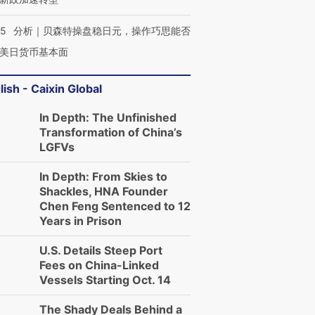
05
分析｜贝森特操盘稳日元，操作巧思能否
美日货币基本面
lish - Caixin Global
In Depth: The Unfinished
Transformation of China’s
LGFVs
In Depth: From Skies to
Shackles, HNA Founder
Chen Feng Sentenced to 12
Years in Prison
U.S. Details Steep Port
Fees on China-Linked
Vessels Starting Oct. 14
The Shady Deals Behind a