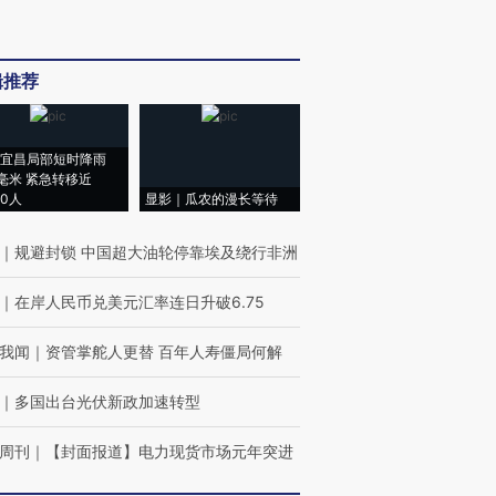
辑推荐
宜昌局部短时降雨
8毫米 紧急转移近
00人
显影｜瓜农的漫长等待
｜
规避封锁 中国超大油轮停靠埃及绕行非洲
｜
在岸人民币兑美元汇率连日升破6.75
我闻
｜
资管掌舵人更替 百年人寿僵局何解
｜
多国出台光伏新政加速转型
周刊
｜
【封面报道】电力现货市场元年突进