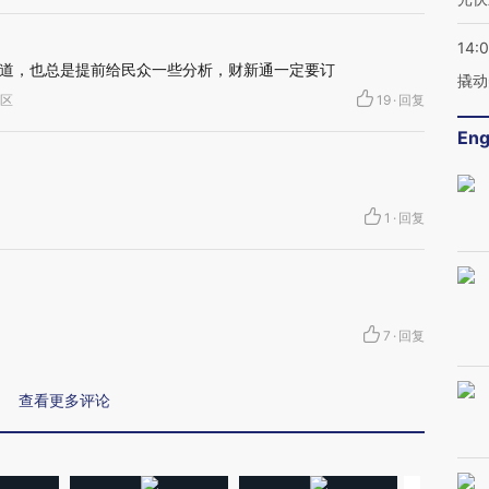
14:
道，也总是提前给民众一些分析，财新通一定要订
撬动
海区
19
·
回复
Eng
1
·
回复
7
·
回复
查看更多评论