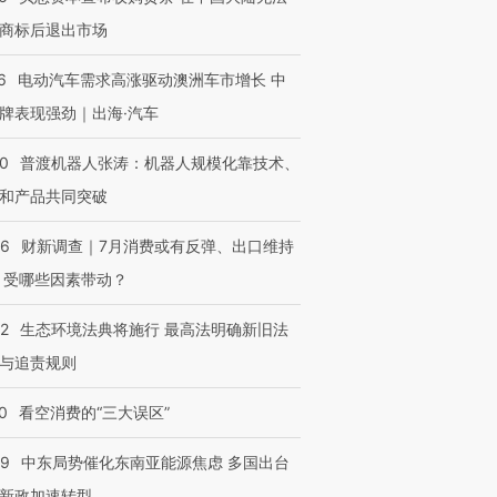
商标后退出市场
6
电动汽车需求高涨驱动澳洲车市增长 中
牌表现强劲｜出海·汽车
00
普渡机器人张涛：机器人规模化靠技术、
和产品共同突破
56
财新调查｜7月消费或有反弹、出口维持
 受哪些因素带动？
42
生态环境法典将施行 最高法明确新旧法
与追责规则
0
看空消费的“三大误区”
59
中东局势催化东南亚能源焦虑 多国出台
新政加速转型