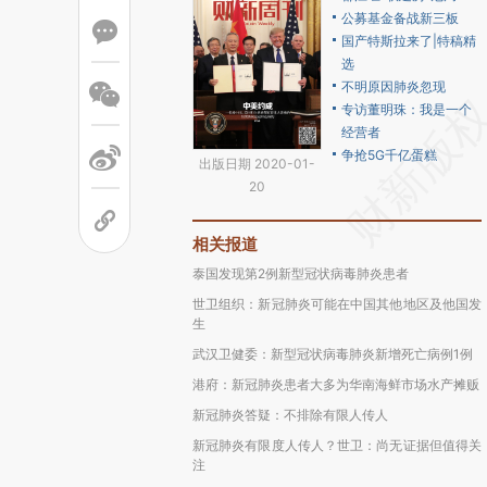
公募基金备战新三板
国产特斯拉来了|特稿精
选
不明原因肺炎忽现
专访董明珠：我是一个
经营者
争抢5G千亿蛋糕
出版日期 2020-01-
20
相关报道
泰国发现第2例新型冠状病毒肺炎患者
世卫组织：新冠肺炎可能在中国其他地区及他国发
生
武汉卫健委：新型冠状病毒肺炎新增死亡病例1例
港府：新冠肺炎患者大多为华南海鲜市场水产摊贩
新冠肺炎答疑：不排除有限人传人
新冠肺炎有限度人传人？世卫：尚无证据但值得关
注