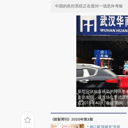
中国的疾控系统正在面对一场意外考验
新型冠状病毒感染的肺炎患
走访发现，该市场位于武汉
在2019年40天“春运”期
《财新周刊》2020年第3期
都江堰“联建房”危局