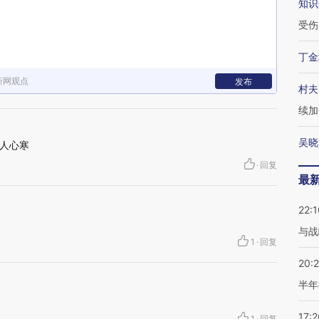
知识
受伤
丁金
新网观点
发布
村夫
续加
吴晓
人心寒
·
回复
最
22:1
与战
1
·
回复
20:
半年
17:2
1
·
回复