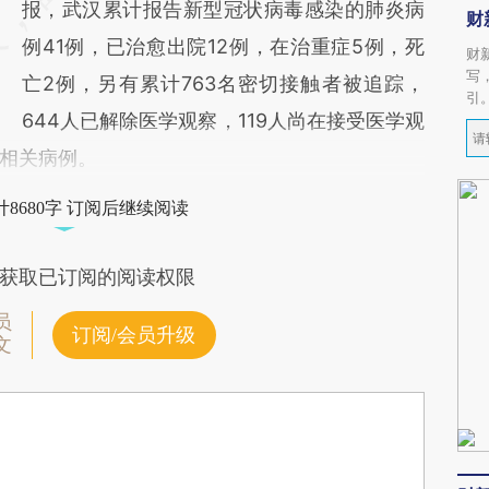
报，武汉累计报告新型冠状病毒感染的肺炎病
财
例41例，已治愈出院12例，在治重症5例，死
财
写
亡2例，另有累计763名密切接触者被追踪，
引
644人已解除医学观察，119人尚在接受医学观
相关病例。
8680字 订阅后继续阅读
获取已订阅的阅读权限
员
订阅/会员升级
文