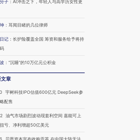
分子
：
AI冲击之下，年轻人与高学历女性更
坤
：
耳闻目睹的几位律师
日记
：
长护险覆盖全国 筹资和服务给予将持
码
波
：
“沉睡”的10万亿元公积金
新文章
0
宇树科技IPO估值600亿元 DeepSeek参
略配售
22
油气市场剧烈波动现套利空间 嘉能可上
扭亏、净利增超50亿美元
6
贝恩资本宣布收购贡茶 在中国大陆无法