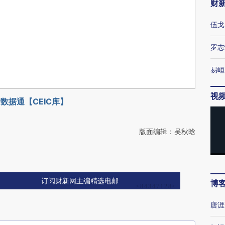
财
伍戈
罗志
易峘
视
数据通【CEIC库】
版面编辑：吴秋晗
订阅财新网主编精选电邮
博
唐涯