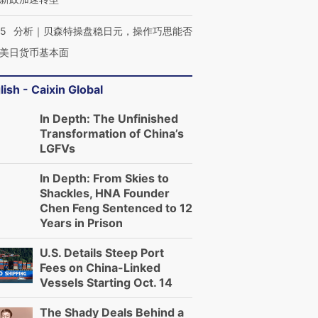
05
分析｜贝森特操盘稳日元，操作巧思能否
美日货币基本面
lish - Caixin Global
In Depth: The Unfinished
Transformation of China’s
LGFVs
In Depth: From Skies to
Shackles, HNA Founder
Chen Feng Sentenced to 12
Years in Prison
OX的吸金
马航飞行员跨国走私7万
视线｜被称为“蟑螂”的印
让中产们甘
粒摇头丸 尿检体内含3种
度Z世代 用街头抗争将教
秘鲁纳斯
U.S. Details Steep Port
”？
毒品
育部长拱下台
13人遇难
Fees on China-Linked
Vessels Starting Oct. 14
The Shady Deals Behind a