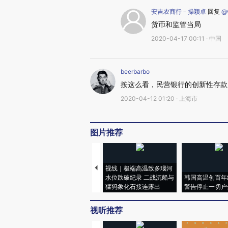
安吉农商行－操颖卓
回复
@w
货币和监管当局
2020-04-17 00:11 · 中国
beerbarbo
按这么看，民营银行的创新性存款风
2020-04-12 01:20 · 上海市
图片推荐
视线｜极端高温致多瑙河
水位跌破纪录 二战沉船与
韩国高温创百年
猛犸象化石接连露出
警告停止一切户
视听推荐