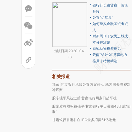
银行行长骗贷案｜编辑
荐读
处置“烂苹果”
如何坐实金融国资出资
人
财新周刊｜农民进城成
本分担难题
新冠动物模型难觅
出版日期 2020-04-
云南“铝计划”博弈电力
13
格局｜特稿精选
相关报道
独家|甘肃银行风险处置方案获批 地方国资增资对
冲坏账
股东强平风波过后 甘肃银行网点日趋平稳
股东质押股权被强平 甘肃银行单日暴跌43%成“仙
股”
甘肃银行香港补血 IPO最多拟募61亿港元