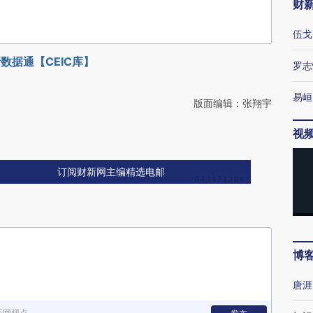
财
伍戈
数据通【CEIC库】
罗志
易峘
版面编辑：张翔宇
视
订阅财新网主编精选电邮
博
唐涯
新网观点