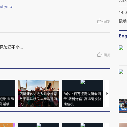
hyrrita
14:
撬动
·
回复
Eng
险还不小...
·
回复
西班牙休达进入紧急状态
加沙上百万流离失所者困
视线｜HYR
纪录 当局
数千非法移民从摩洛哥闯
于“塑料烤箱” 高温引发健
术：是什么
外活动
入
康危机
心“花钱找虐