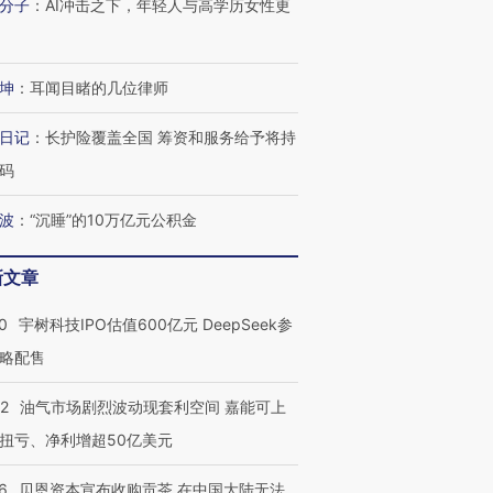
分子
：
AI冲击之下，年轻人与高学历女性更
坤
：
耳闻目睹的几位律师
日记
：
长护险覆盖全国 筹资和服务给予将持
码
波
：
“沉睡”的10万亿元公积金
新文章
0
宇树科技IPO估值600亿元 DeepSeek参
略配售
22
油气市场剧烈波动现套利空间 嘉能可上
扭亏、净利增超50亿美元
6
贝恩资本宣布收购贡茶 在中国大陆无法