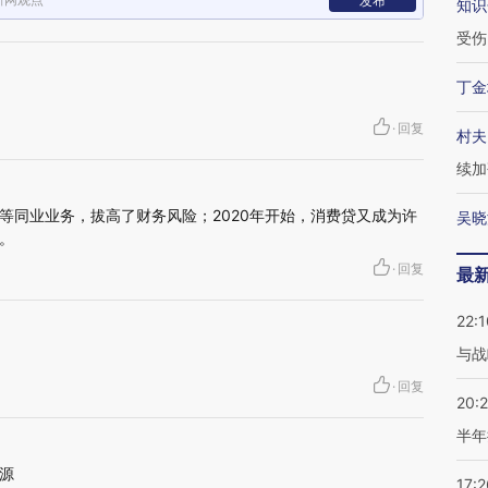
发布
知识
受伤
丁金
·
回复
村夫
续加
等同业业务，拔高了财务风险；2020年开始，消费贷又成为许
吴晓
。
·
回复
最
22:1
与战
·
回复
20:
半年
源
17:2