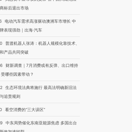
商标后退出市场
6
电动汽车需求高涨驱动澳洲车市增长 中
牌表现强劲｜出海·汽车
00
普渡机器人张涛：机器人规模化靠技术、
和产品共同突破
56
财新调查｜7月消费或有反弹、出口维持
 受哪些因素带动？
42
生态环境法典将施行 最高法明确新旧法
与追责规则
0
看空消费的“三大误区”
59
中东局势催化东南亚能源焦虑 多国出台
新政加速转型