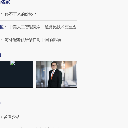
新名家
：
停不下来的价格？
恒
：
中美人工智能竞争：道路比技术更重要
：
海外能源供给缺口对中国的影响
频
客
：
多看少动