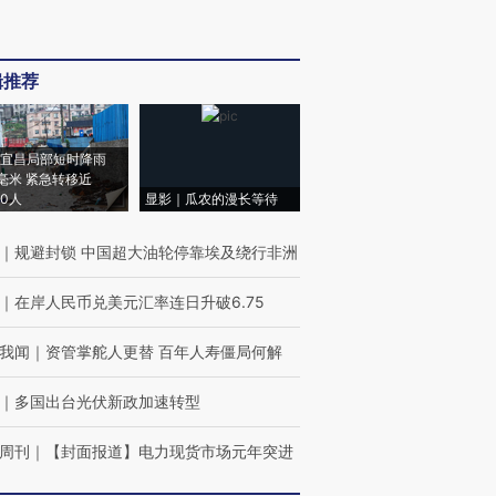
辑推荐
宜昌局部短时降雨
8毫米 紧急转移近
00人
显影｜瓜农的漫长等待
｜
规避封锁 中国超大油轮停靠埃及绕行非洲
｜
在岸人民币兑美元汇率连日升破6.75
我闻
｜
资管掌舵人更替 百年人寿僵局何解
｜
多国出台光伏新政加速转型
周刊
｜
【封面报道】电力现货市场元年突进