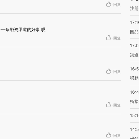
·
回复
注册
17:1
多一条融资渠道的好事 哎
国品
·
回复
17:
渠道
16:
·
回复
强劲
16:
衔接
·
回复
15:1
14:
·
回复
光伏