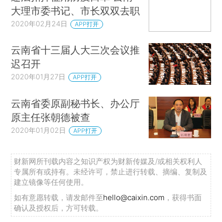
大理市委书记、市长双双去职
2020年02月24日
APP打开
云南省十三届人大三次会议推
迟召开
2020年01月27日
APP打开
云南省委原副秘书长、办公厅
原主任张朝德被查
2020年01月02日
APP打开
财新网所刊载内容之知识产权为财新传媒及/或相关权利人
专属所有或持有。未经许可，禁止进行转载、摘编、复制及
建立镜像等任何使用。
如有意愿转载，请发邮件至
hello@caixin.com
，获得书面
确认及授权后，方可转载。