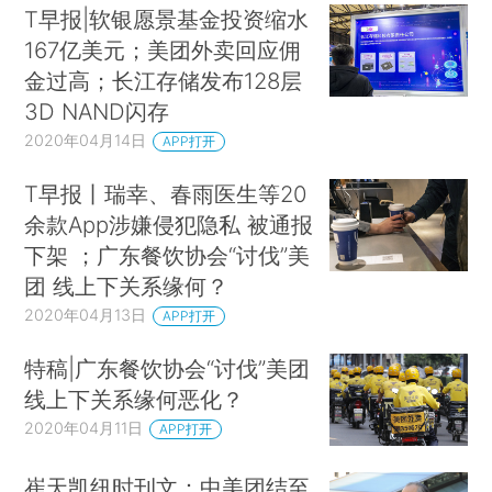
T早报|软银愿景基金投资缩水
167亿美元；美团外卖回应佣
金过高；长江存储发布128层
3D NAND闪存
2020年04月14日
APP打开
T早报丨瑞幸、春雨医生等20
余款App涉嫌侵犯隐私 被通报
下架 ；广东餐饮协会“讨伐”美
团 线上下关系缘何？
2020年04月13日
APP打开
特稿|广东餐饮协会“讨伐”美团
线上下关系缘何恶化？
2020年04月11日
APP打开
崔天凯纽时刊文：中美团结至