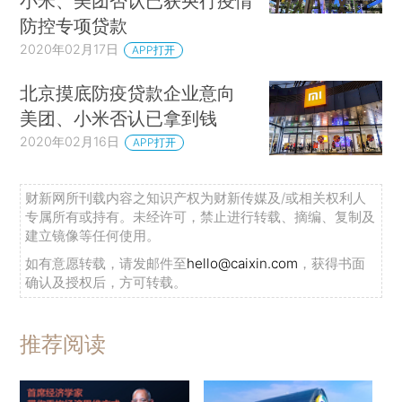
小米、美团否认已获央行疫情
防控专项贷款
2020年02月17日
APP打开
北京摸底防疫贷款企业意向
美团、小米否认已拿到钱
2020年02月16日
APP打开
财新网所刊载内容之知识产权为财新传媒及/或相关权利人
专属所有或持有。未经许可，禁止进行转载、摘编、复制及
建立镜像等任何使用。
如有意愿转载，请发邮件至
hello@caixin.com
，获得书面
确认及授权后，方可转载。
推荐阅读