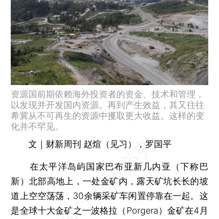
资源国前期依赖海外投资者的资金、技术和管理，
以发现并开发国内资源。再到产生效益，其又往往
希冀从不可再生的资源中攫取更大收益。这样的变
化并不罕见。
文｜财新周刊 赵煊（见习），罗国平
在太平洋岛屿国家巴布亚新几内亚（下称巴
新）北部高地上，一处金矿内，露天矿坑长长的坡
道上空空荡荡，30余辆采矿车闲置停靠在一起。这
是全球十大金矿之一波格拉（Porgera）金矿在4月