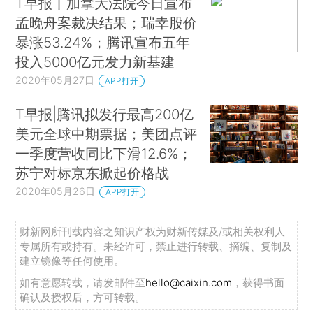
T早报丨加拿大法院今日宣布
孟晚舟案裁决结果；瑞幸股价
暴涨53.24%；腾讯宣布五年
投入5000亿元发力新基建
2020年05月27日
APP打开
T早报|腾讯拟发行最高200亿
美元全球中期票据；美团点评
一季度营收同比下滑12.6%；
苏宁对标京东掀起价格战
2020年05月26日
APP打开
财新网所刊载内容之知识产权为财新传媒及/或相关权利人
专属所有或持有。未经许可，禁止进行转载、摘编、复制及
建立镜像等任何使用。
如有意愿转载，请发邮件至
hello@caixin.com
，获得书面
确认及授权后，方可转载。