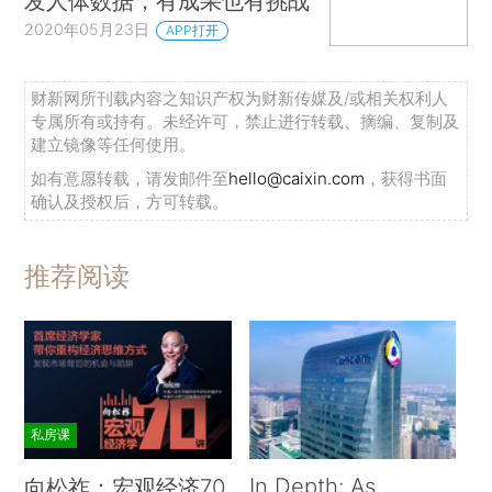
发人体数据，有成果也有挑战
2020年05月23日
APP打开
财新网所刊载内容之知识产权为财新传媒及/或相关权利人
专属所有或持有。未经许可，禁止进行转载、摘编、复制及
建立镜像等任何使用。
如有意愿转载，请发邮件至
hello@caixin.com
，获得书面
确认及授权后，方可转载。
推荐阅读
私房课
In Depth: As
向松祚：宏观经济70