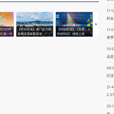
11:1
积金
【推广】走
找100种
【特别呈现】澳门全力探
【特别呈现】《东莞，人
会，让数智科
11:0
式·第一对
索葡语国家新渠道
间便利店》倾情上线
业
逐季
10:
远是
08:
纪违
21:
2.
20:
倍