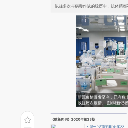
以往多次与病毒作战的经历中，抗体药都
新冠疫情暴发至今，已有数
以往历次疫情。 图/财新记者
《财新周刊》2020年第23期
温州“父顶子罪”命案22