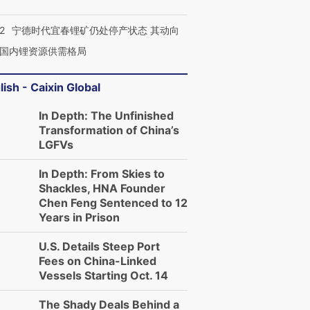
2
宁德时代宜春锂矿仍处停产状态 其动向
国内锂资源供需格局
lish - Caixin Global
In Depth: The Unfinished
Transformation of China’s
LGFVs
In Depth: From Skies to
Shackles, HNA Founder
Chen Feng Sentenced to 12
Years in Prison
U.S. Details Steep Port
Fees on China-Linked
Vessels Starting Oct. 14
The Shady Deals Behind a