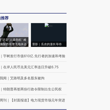
辑推荐
侵”还是“人道危机” 难
撕裂西班牙飞地休达
显影｜瓜农的漫长等待
｜
宇树发行市值610亿 先行者的加速和考验
｜
在岸人民币兑美元汇率连日升破6.75
我闻
｜
艾路明及多名股东被拘
｜
特朗普再签两份行政令限制出生公民权
周刊
｜
【封面报道】电力现货市场元年突进