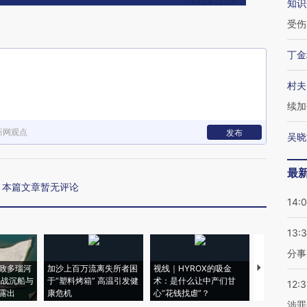
知识
受伤
丁金
村夫
续加
新网观点
发布
吴晓
最
本篇文章暂无评论
14:
13:
分事
致多瑙河
加沙上百万流离失所者困
视线｜HYROX的吸金
马航飞行员
二战沉船与
于“塑料烤箱” 高温引发健
术：是什么让中产们甘
粒摇头丸 尿
12:
露出
康危机
心“花钱找虐”？
毒品
涉罪