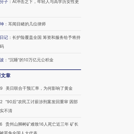
分子
：
AI冲击之下，年轻人与高学历女性更
坤
：
耳闻目睹的几位律师
日记
：
长护险覆盖全国 筹资和服务给予将持
码
波
：
“沉睡”的10万亿元公积金
新文章
09
美日联合干预汇率，为何影响了黄金
32
“90后”农民工讨薪涉刑案发回重审 因部
实不清
跨国走私7万
视线｜被称为“蟑螂”的印
视线｜“入侵”还是“人道危
检体内含3种
度Z世代 用街头抗争将教
机”？难民潮撕裂西班牙
秘鲁纳斯
36
贵州山脚树矿难致16人死亡近三年 矿长
育部长拱下台
飞地休达
13人遇难
被罢免全国人大代表