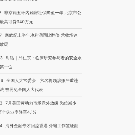
2
非京籍五环内购房社保降至一年 北京市公
最高可贷340万元
进第四届链博
【商旅对话】华住集团
技“链”接产
【特别呈现】寻找100种
CFO：不靠规模取胜，华
【特别呈
7
寒武纪上半年净利润同比翻倍 营收增速
有意思的生活方式·第三对
住三大增长引擎是什么？
有意思的
放缓
53
对话｜邱仁宗：临床研究参与者的安全永
第一位
06
全国人大常委会：六名将领涉嫌严重违
法 被罢免全国人大代表
43
7月美国劳动力市场意外放缓 岗位减少
3万个失业率降至4.1%
14
海外金融专才回流香港 外籍工作签证翻