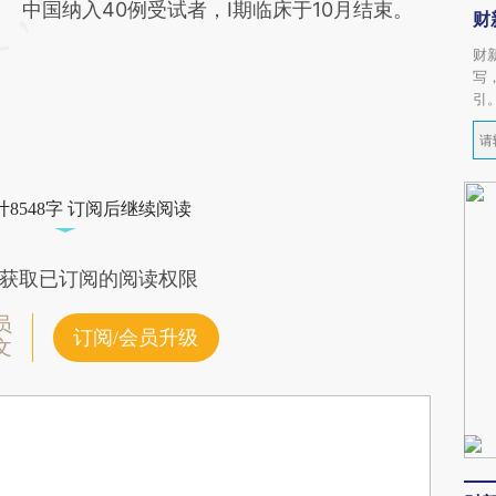
中国纳入40例受试者，Ⅰ期临床于10月结束。
财
财
写
引
8548字 订阅后继续阅读
获取已订阅的阅读权限
员
订阅/会员升级
文