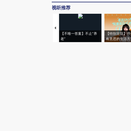
视听推荐
【不唯一答案】不止“养
【特别呈现】寻
老”
有意思的生活方