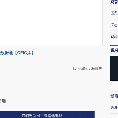
财
伍戈
罗志
易峘
视
数据通【CEIC库】
版面编辑：杨胜忠
博
精选
唐涯
订阅财新网主编精选电邮