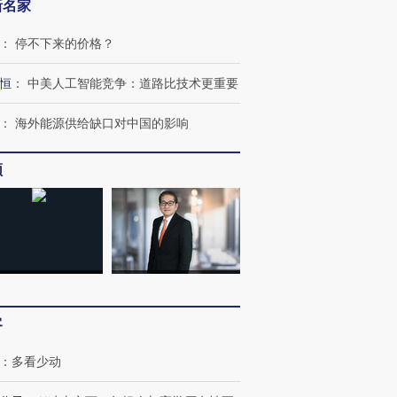
新名家
：
停不下来的价格？
恒
：
中美人工智能竞争：道路比技术更重要
：
海外能源供给缺口对中国的影响
频
客
：
多看少动