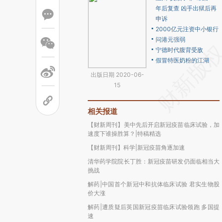
年后复查 凶手出狱后再
申诉
2000亿元注资中小银行
问港元强弱
宁德时代腹背受敌
假冒特医奶粉的江湖
出版日期 2020-06-
15
相关报道
【财新周刊】美中先后开启新冠疫苗临床试验，加
速度下谁操胜算？|特稿精选
【财新周刊】科学|新冠疫苗角逐加速
清华药学院院长丁胜：新冠疫苗研发仍面临相当大
挑战
解药|中国首个新冠中和抗体临床试验 君实生物股
价大涨
解药|遭质疑后英国新冠疫苗临床试验领跑 多国提
速