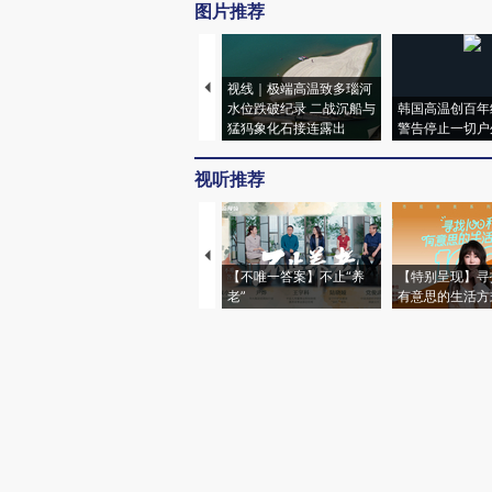
图片推荐
视线｜极端高温致多瑙河
水位跌破纪录 二战沉船与
韩国高温创百年
猛犸象化石接连露出
警告停止一切户
视听推荐
【不唯一答案】不止“养
【特别呈现】寻
老”
有意思的生活方