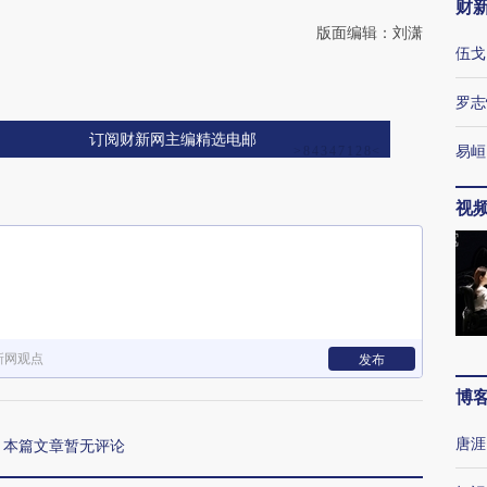
财
版面编辑：刘潇
伍戈
罗志
订阅财新网主编精选电邮
易峘
视
新网观点
发布
博
唐涯
本篇文章暂无评论