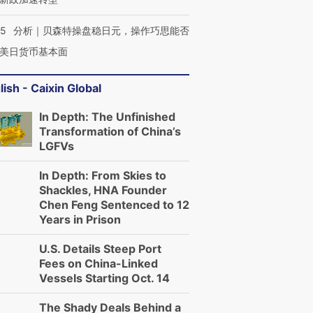
05
分析｜贝森特操盘稳日元，操作巧思能否
美日货币基本面
lish - Caixin Global
In Depth: The Unfinished
Transformation of China’s
LGFVs
In Depth: From Skies to
Shackles, HNA Founder
Chen Feng Sentenced to 12
Years in Prison
U.S. Details Steep Port
Fees on China-Linked
Vessels Starting Oct. 14
The Shady Deals Behind a