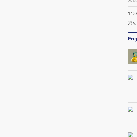
14:
撬动
Eng