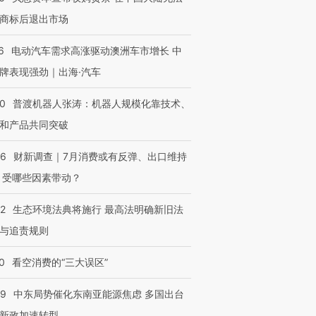
商标后退出市场
6
电动汽车需求高涨驱动澳洲车市增长 中
牌表现强劲｜出海·汽车
00
普渡机器人张涛：机器人规模化靠技术、
和产品共同突破
56
财新调查｜7月消费或有反弹、出口维持
 受哪些因素带动？
42
生态环境法典将施行 最高法明确新旧法
与追责规则
0
看空消费的“三大误区”
59
中东局势催化东南亚能源焦虑 多国出台
新政加速转型