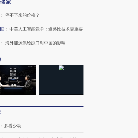
新名家
：
停不下来的价格？
恒
：
中美人工智能竞争：道路比技术更重要
：
海外能源供给缺口对中国的影响
频
客
：
多看少动