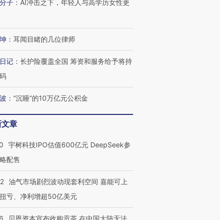
分子
：
AI冲击之下，年轻人与高学历女性更
坤
：
耳闻目睹的几位律师
OX的吸金
马航飞行员跨国走私7万
视线｜被称为“蟑螂”的印
让中产们甘
粒摇头丸 尿检体内含3种
度Z世代 用街头抗争将教
秘鲁纳斯
”？
毒品
育部长拱下台
13人遇难
日记
：
长护险覆盖全国 筹资和服务给予将持
码
波
：
“沉睡”的10万亿元公积金
进第四届链博
【商旅对话】华住集团
新文章
技“链”接产
【特别呈现】寻找100种
CFO：不靠规模取胜，华
【特别呈
有意思的生活方式·第三对
住三大增长引擎是什么？
有意思的
0
宇树科技IPO估值600亿元 DeepSeek参
略配售
22
油气市场剧烈波动现套利空间 嘉能可上
扭亏、净利增超50亿美元
6
贝恩资本宣布收购贡茶 在中国大陆无法