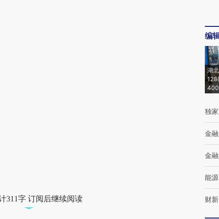
编
湖北
12
40
独家
金融
金融
能源
计311字 订阅后继续阅读
财新