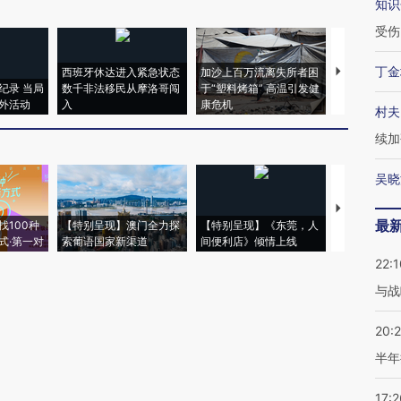
知识
受伤
丁金
西班牙休达进入紧急状态
加沙上百万流离失所者困
视线｜HYR
纪录 当局
数千非法移民从摩洛哥闯
于“塑料烤箱” 高温引发健
术：是什么
外活动
入
康危机
心“花钱找虐
村夫
续加
吴晓
【推广】走
最
找100种
【特别呈现】澳门全力探
【特别呈现】《东莞，人
会，让数智科
式·第一对
索葡语国家新渠道
间便利店》倾情上线
业
22:1
与战
20:
半年
17:2