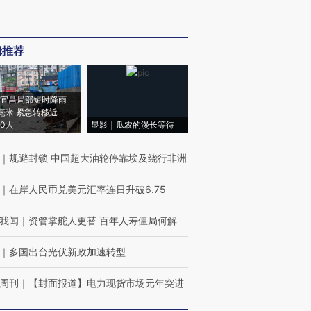
辑推荐
宜昌局部短时降雨
8毫米 紧急转移近
00人
显影｜瓜农的漫长等待
｜
规避封锁 中国超大油轮停靠埃及绕行非洲
｜
在岸人民币兑美元汇率连日升破6.75
我闻
｜
资管掌舵人更替 百年人寿僵局何解
｜
多国出台光伏新政加速转型
周刊
｜
【封面报道】电力现货市场元年突进