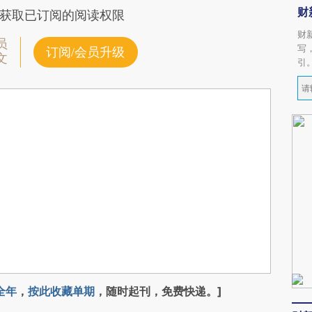
财
获取已订阅的阅读权限
财
员
写
订阅/会员升级
文
引
全年
，
按此收藏单期
，随时起刊，免费快递。]