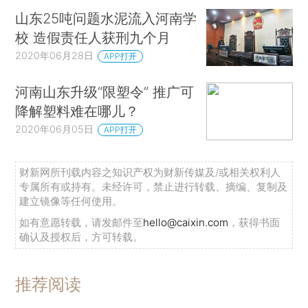
山东25吨问题水泥流入河南学
校 造假责任人获刑九个月
2020年06月28日
APP打开
河南山东升级“限塑令” 推广可
降解塑料难在哪儿？
2020年06月05日
APP打开
财新网所刊载内容之知识产权为财新传媒及/或相关权利人
专属所有或持有。未经许可，禁止进行转载、摘编、复制及
建立镜像等任何使用。
如有意愿转载，请发邮件至
hello@caixin.com
，获得书面
确认及授权后，方可转载。
推荐阅读