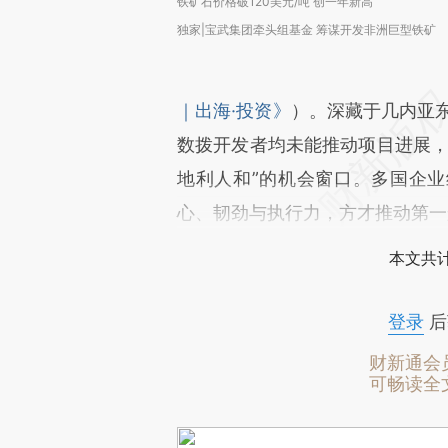
铁矿石价格破120美元/吨 创一年新高
独家|宝武集团牵头组基金 筹谋开发非洲巨型铁矿
｜出海·投资》
）。深藏于几内亚
数拨开发者均未能推动项目进展，
地利人和”的机会窗口。多国企
心、韧劲与执行力，方才推动第一
本文共计
登录
后
财新通会
可畅读全