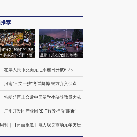
辑推荐
|被称为“蟑螂”的印度
代 将教育部长拱下台
显影｜瓜农的漫长等待
｜
在岸人民币兑美元汇率连日升破6.75
｜
河南“三支一扶”考试舞弊 警方介入侦查
｜
特朗普再上台后中国留学生获签数量大减
｜
广州开发区产业园REIT较发行价“腰斩”
周刊
｜
【封面报道】电力现货市场元年突进