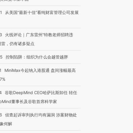
1
从美国“最新十佳”看纯财富管理公司发展
3
火线评论｜广东雷州“特教老师招聘违
很雷，仍有诸多疑点
05
控制陷阱：组织为什么会越管越胖
1
MiniMax今起纳入港股通 盘间涨幅最高
77%
4
谷歌DeepMind CEO哈萨比斯卸任 转任
epMind董事长及谷歌首席科学家
6
侦查起诉审判执行均有漏洞 涉案财物处
象何解