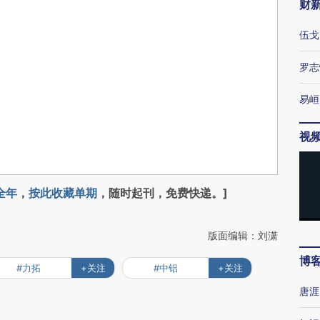
财
伍戈
罗志
易峘
视
全年
，
按此收藏单期
，随时起刊，免费快递。]
版面编辑：刘潇
博
#力拓
+关注
#中铝
+关注
唐涯