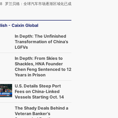
58
罗兰贝格：全球汽车市场逐渐区域化已成
lish - Caixin Global
In Depth: The Unfinished
Transformation of China’s
LGFVs
In Depth: From Skies to
Shackles, HNA Founder
Chen Feng Sentenced to 12
Years in Prison
U.S. Details Steep Port
Fees on China-Linked
Vessels Starting Oct. 14
The Shady Deals Behind a
Veteran Banker’s