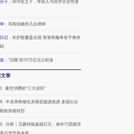
分子
：
AI冲击之下，年轻人与高学历女性更
坤
：
耳闻目睹的几位律师
日记
：
长护险覆盖全国 筹资和服务给予将持
码
波
：
“沉睡”的10万亿元公积金
新文章
0
看空消费的“三大误区”
59
中东局势催化东南亚能源焦虑 多国出台
新政加速转型
05
分析｜贝森特操盘稳日元，操作巧思能否
美日货币基本面