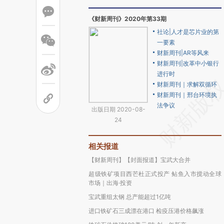
《财新周刊》2020年第33期
社论|人才是芯片业的第
一要素
财新周刊|AR等风来
财新周刊|改革中小银行
进行时
财新周刊｜求解双循环
财新周刊｜邢台环境执
法争议
出版日期 2020-08-
24
相关报道
【财新周刊】【封面报道】宝武大合并
超级铁矿项目西芒杜正式投产 鲇鱼入市搅动全球
市场｜出海·投资
宝武重组太钢 总产能超过1亿吨
进口铁矿石三成漂在港口 检疫压港价格飙涨