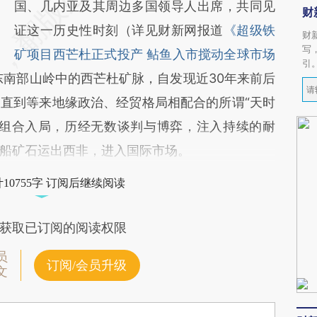
国、几内亚及其周边多国领导人出席，共同见
财
证这一历史性时刻（详见财新网报道
《超级铁
财
写
矿项目西芒杜正式投产 鲇鱼入市搅动全球市场
引
东南部山岭中的西芒杜矿脉，自发现近30年来前后
直到等来地缘政治、经贸格局相配合的所谓“天时
业组合入局，历经无数谈判与博弈，注入持续的耐
船矿石运出西非，进入国际市场。
10755字 订阅后继续阅读
获取已订阅的阅读权限
员
订阅/会员升级
文