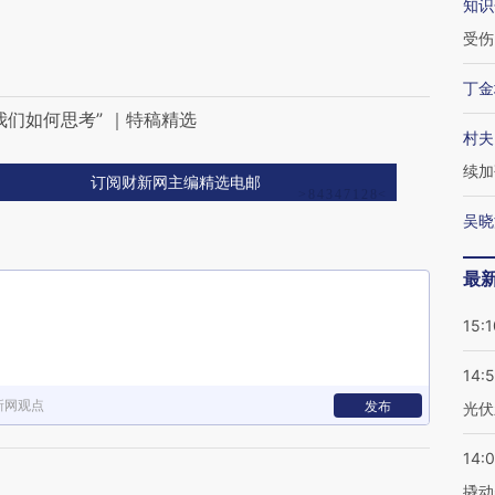
知识
受伤
丁金
们如何思考” ｜特稿精选
村夫
续加
订阅财新网主编精选电邮
吴晓
最
15:1
14:
新网观点
发布
光伏
14:
撬动