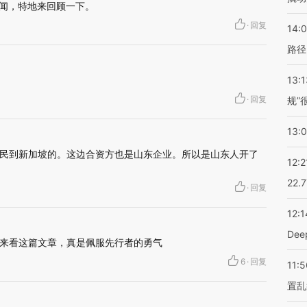
新闻，特地来回顾一下。
·
回复
14:0
路径
13:1
·
回复
规”
13:
民到新加坡的。这边合资方也是山东企业。所以是山东人开了
12:2
22.
·
回复
12:1
De
来看这篇文章，真是佩服先行者的勇气
6
·
回复
11:5
置乱