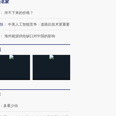
新名家
：
停不下来的价格？
恒
：
中美人工智能竞争：道路比技术更重要
：
海外能源供给缺口对中国的影响
频
客
：
多看少动