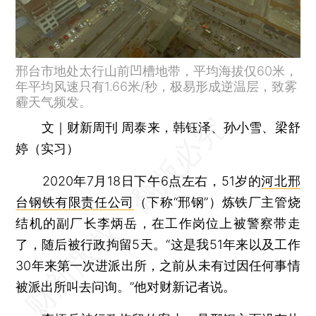
邢台市地处太行山前凹槽地带，平均海拔仅60米，
年平均风速只有1.66米/秒，极易形成逆温层，致雾
霾天气频发。
文｜财新周刊 周泰来，韩钰泽、孙小雪、梁舒
婷（实习）
2020年7月18日下午6点左右，51岁的
河北邢
台钢铁有限责任公司
（下称“邢钢”）炼铁厂主管烧
结机的副厂长李炳岳，在工作岗位上被警察带走
了，随后被行政拘留5天。“这是我51年来以及工作
30年来第一次进派出所，之前从未有过因任何事情
被派出所叫去问询。”他对财新记者说。