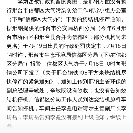
李炳岳被行政拘留的案由，是邢钢方面没有执
行邢台市信都区大气污染防治工作领导小组办公室
（下称“信都区大气办”）下发的烧结机停产通知。
据邢钢提供的邢台市公安局桥西分局（今年6月邢
台市桥西区和邢台县合并为信都区，部分机构尚未
更名）于7月19日出具的行政处罚决定书，7月18日
14时许，邢台市生态环境局信都区分局（下称“信都
区分局”）报警，信都区大气办于7月18日10时向邢
钢公司下发了《关于邢台钢铁198平方米烧结机尽
快停产的紧急通知》，通知上传到邢钢主管环保的
副总经理辛敏处，辛敏既没有签收，也没有告知烧
结机停机。信都区分局工作人员到达烧结机原料车
间告知停机，车间主任李鑫电话请示主管副厂长李
炳岳，李炳岳告知李鑫没有接到上级通知，继续上
料。