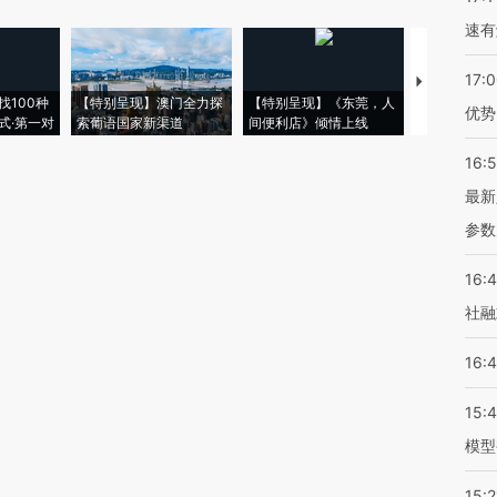
速有
17:
【推广】走
找100种
【特别呈现】澳门全力探
【特别呈现】《东莞，人
会，让数智科
优势
式·第一对
索葡语国家新渠道
间便利店》倾情上线
业
16:
最新
参数
16:
社融
16:
15:
模型
15:2