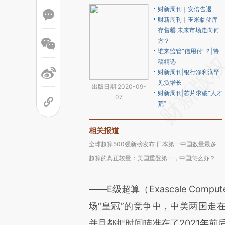
财新周刊｜安倍告退
财新周刊｜玉米临储库
存售罄 未来市场走向何
方？
谁来监管“信用付”？|特
稿精选
财新周刊|银行净利润罕
见负增长
出版日期 2020-09-
财新周刊|芯片求破“人才
07
荒”
相关报道
全球超算500强新榜发布 日本第一中国数量最多
超算的真正较量：美国重登第一，中国怎么办？
——E级超算（Exascale Co
场“皇冠”的竞争中，中美两国走
并且都把时间瞄准在了2021年前后