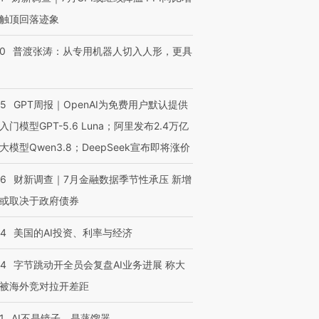
触顶回落迹象
00
普渡张涛：从专用机器人切入人形，更具
进第四届链博
【商旅对话】华住集团
技“链”接产
【特别呈现】寻找100种
CFO：不靠规模取胜，华
【特别呈
有意思的生活方式·第三对
住三大增长引擎是什么？
有意思的
55
GPT周报｜OpenAI为免费用户默认提供
入门模型GPT-5.6 Luna；阿里发布2.4万亿
大模型Qwen3.8；DeepSeek宣布即将涨价
46
财新调查｜7月金融数据季节性承压 新增
或取决于政府债券
44
美国的AI投资、利率与经济
44
字节跳动开全员会复盘AI业务进展 称大
被海外竞对拉开差距
1
AI不是镜子，是蒸馏器