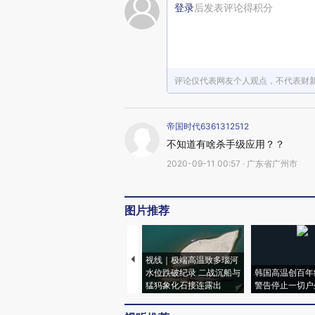
登录
后发表评论得积分
评论仅代表网友个人观点，不代表财
帝国时代6361312512
不知道有啥杀手级应用？？
2020-09-11 00:57 · 广东省广州市
图片推荐
视线｜极端高温致多瑙河
水位跌破纪录 二战沉船与
韩国高温创百年
猛犸象化石接连露出
警告停止一切户