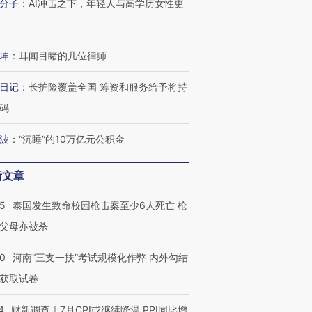
分子
：
AI冲击之下，年轻人与高学历女性更
坤
：
耳闻目睹的几位律师
日记
：
长护险覆盖全国 筹资和服务给予将持
码
波
：
“沉睡”的10万亿元公积金
新文章
45
泰国发生致命校园枪击案至少6人死亡 枪
父母亦被杀
40
河南“三支一扶”考试规模化作弊 内外勾结
跨国走私7万
视线｜被称为“蟑螂”的印
视线｜“入侵”还是“人道危
检体内含3种
度Z世代 用街头抗争将教
机”？难民潮撕裂西班牙
秘鲁纳斯
获取试卷
育部长拱下台
飞地休达
13人遇难
4
财新调查｜7月CPI或继续降温 PPI同比增