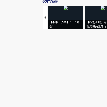
视听推荐
【不唯一答案】不止“养
【特别呈现】寻
老”
有意思的生活方