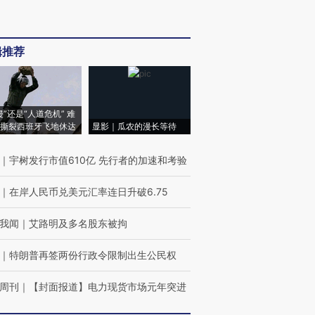
辑推荐
侵”还是“人道危机” 难
撕裂西班牙飞地休达
显影｜瓜农的漫长等待
｜
宇树发行市值610亿 先行者的加速和考验
｜
在岸人民币兑美元汇率连日升破6.75
我闻
｜
艾路明及多名股东被拘
｜
特朗普再签两份行政令限制出生公民权
周刊
｜
【封面报道】电力现货市场元年突进