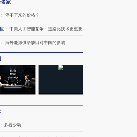
新名家
：
停不下来的价格？
恒
：
中美人工智能竞争：道路比技术更重要
：
海外能源供给缺口对中国的影响
频
客
：
多看少动