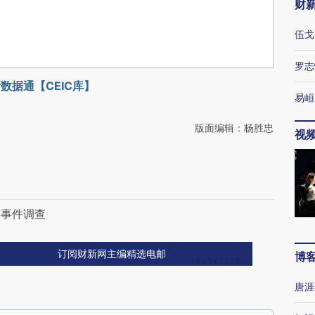
财
伍戈
罗志
数据通【CEIC库】
易峘
版面编辑：杨胜忠
视
门
稿事件调查
订阅财新网主编精选电邮
博
唐涯