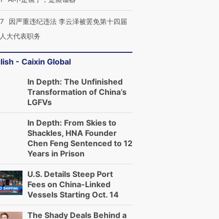
07
因严重违纪违法 李云泽被罢免第十四届
人大代表职务
lish - Caixin Global
In Depth: The Unfinished
Transformation of China’s
LGFVs
In Depth: From Skies to
Shackles, HNA Founder
Chen Feng Sentenced to 12
Years in Prison
U.S. Details Steep Port
Fees on China-Linked
Vessels Starting Oct. 14
The Shady Deals Behind a