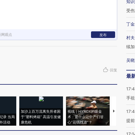
知识
受伤
丁金
新网观点
发布
村夫
续加
吴晓
·
回复
最
17:
手祖
17:
加沙上百万流离失所者困
视线｜HYROX的吸金
马航飞行员
纪录 当局
于“塑料烤箱” 高温引发健
术：是什么让中产们甘
粒摇头丸 尿
提前
外活动
康危机
心“花钱找虐”？
毒品
17:1