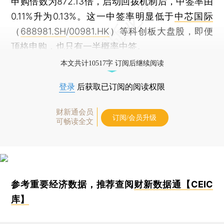
申购倍数为872.13倍，启动回拨机制后，中签率由
0.11%升为0.13%。这一中签率明显低于
中芯国际
（
688981.SH
/
00981.HK
）等科创板大盘股，即便
顶格申购，也只有一半概率中签。
本文共计10517字 订阅后继续阅读
登录
后获取已订阅的阅读权限
财新通会员
订阅/会员升级
可畅读全文
参考重要经济数据，推荐查阅
财新数据通【CEIC
库】