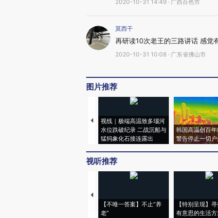
2020-10-31 14:49 · 广西百色市
莫西干
再研读10次老王的三路讲话 感觉
2020-10-31 10:08 · 广东省佛山市
图片推荐
视线｜极端高温致多瑙河
水位跌破纪录 二战沉船与
韩国高温创百年
猛犸象化石接连露出
警告停止一切户
视听推荐
【不唯一答案】不止“养
【特别呈现】寻
老”
有意思的生活方