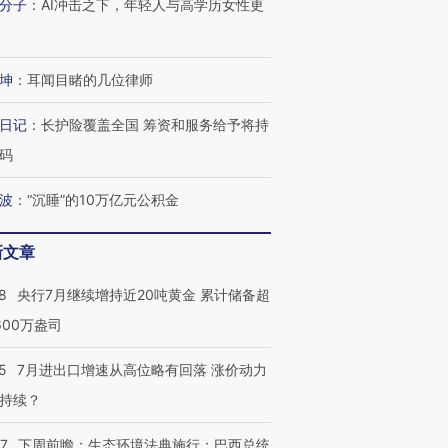
分子
：
AI冲击之下，年轻人与高学历女性更
坤
：
耳闻目睹的几位律师
日记
：
长护险覆盖全国 筹资和服务给予将持
码
波
：
“沉睡”的10万亿元公积金
新文章
8
央行7月继续增持近20吨黄金 累计储备超
600万盎司
5
7月进出口增速从高位略有回落 涨价动力
持续？
07
下周前瞻：生态环境法典施行；巴西总统