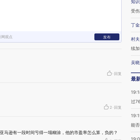
知识
受伤
丁金
新网观点
发布
村夫
续加
吴晓
·
回复
最
19:1
过7
2
·
回复
19:1
能否
亚马逊有一段时间亏得一塌糊涂，他的市盈率怎么算，负的？
19: