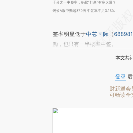
千分之一中签率，蚂蚁“打新”有多火爆？
蚂蚁A股申购超872倍 中签率不足0.13%
签率明显低于
中芯国际
（
688981
购，也只有一半概率中签。
本文共计
登录
后
财新通会
可畅读全