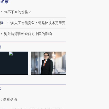
新名家
：
停不下来的价格？
恒
：
中美人工智能竞争：道路比技术更重要
：
海外能源供给缺口对中国的影响
频
客
：
多看少动