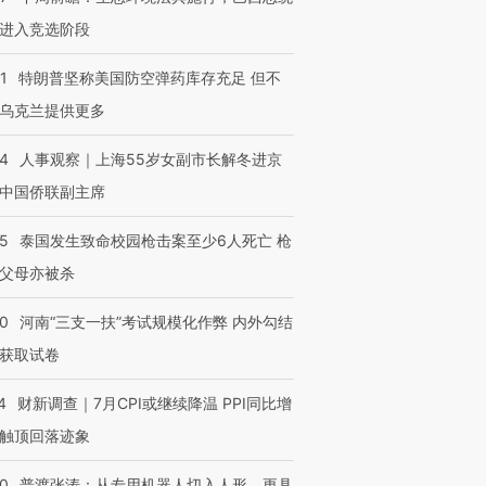
进入竞选阶段
1
特朗普坚称美国防空弹药库存充足 但不
乌克兰提供更多
24
人事观察｜上海55岁女副市长解冬进京
中国侨联副主席
45
泰国发生致命校园枪击案至少6人死亡 枪
跨国走私7万
视线｜被称为“蟑螂”的印
视线｜“入侵”还是“人道危
父母亦被杀
检体内含3种
度Z世代 用街头抗争将教
机”？难民潮撕裂西班牙
秘鲁纳斯
育部长拱下台
飞地休达
13人遇难
40
河南“三支一扶”考试规模化作弊 内外勾结
获取试卷
4
财新调查｜7月CPI或继续降温 PPI同比增
触顶回落迹象
进第四届链博
【商旅对话】华住集团
技“链”接产
【特别呈现】寻找100种
CFO：不靠规模取胜，华
【特别呈
有意思的生活方式·第三对
住三大增长引擎是什么？
有意思的
00
普渡张涛：从专用机器人切入人形，更具