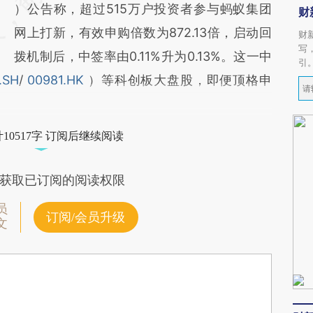
）公告称，超过515万户投资者参与蚂蚁集团
财
网上打新，有效申购倍数为872.13倍，启动回
财
写
拨机制后，中签率由0.11%升为0.13%。这一中
引
.SH
/
00981.HK
）等科创板大盘股，即便顶格申
10517字 订阅后继续阅读
获取已订阅的阅读权限
员
订阅/会员升级
文