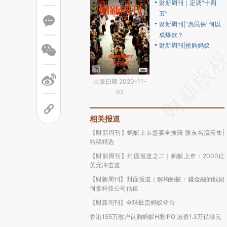
财新周刊｜定调“十四
五”
财新周刊|“惠民保”何以
成爆款？
财新周刊|抢购蚂蚁
出版日期 2020-11-
02
相关报道
【财新周刊】蚂蚁上市盛宴全披露 股东名流云集|
特稿精选
【财新周刊】封面报道之二｜蚂蚁上市：2000亿
美元冲击波
【财新周刊】封面报道｜解构蚂蚁：赚金融的钱如
何拿科技公司估值
【财新周刊】全球最贵蚂蚁登台
香港155万散户认购蚂蚁H股IPO 冻资1.3万亿港元