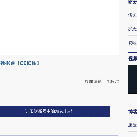
财
伍戈
罗志
易峘
视
数据通【CEIC库】
版面编辑：吴秋晗
博
订阅财新网主编精选电邮
唐涯