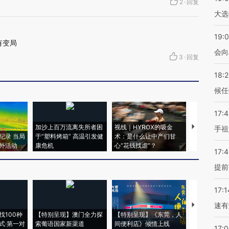
2
·
回复
大选
19:0
有变局
会向
3
·
回复
18:
候任
17:
加沙上百万流离失所者困
视线｜HYROX的吸金
马航飞行员
手祖
纪录 当局
于“塑料烤箱” 高温引发健
术：是什么让中产们甘
粒摇头丸 尿
外活动
康危机
心“花钱找虐”？
毒品
17:
提前
17:1
速有
【推广】走
找100种
【特别呈现】澳门全力探
【特别呈现】《东莞，人
会，让数智科
式·第一对
索葡语国家新渠道
间便利店》倾情上线
业
17: