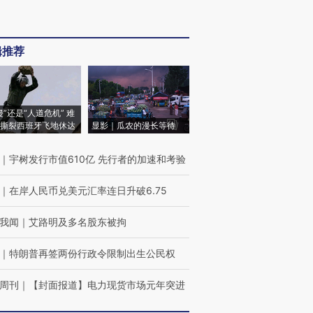
辑推荐
侵”还是“人道危机” 难
撕裂西班牙飞地休达
显影｜瓜农的漫长等待
｜
宇树发行市值610亿 先行者的加速和考验
｜
在岸人民币兑美元汇率连日升破6.75
我闻
｜
艾路明及多名股东被拘
｜
特朗普再签两份行政令限制出生公民权
周刊
｜
【封面报道】电力现货市场元年突进