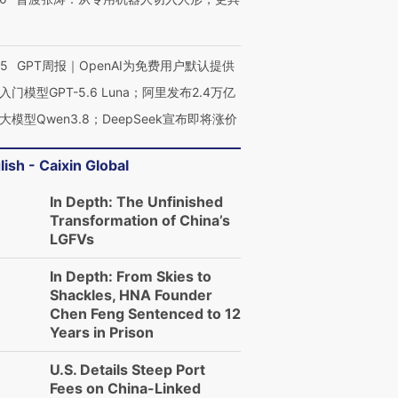
55
GPT周报｜OpenAI为免费用户默认提供
入门模型GPT-5.6 Luna；阿里发布2.4万亿
大模型Qwen3.8；DeepSeek宣布即将涨价
lish - Caixin Global
In Depth: The Unfinished
Transformation of China’s
LGFVs
In Depth: From Skies to
Shackles, HNA Founder
Chen Feng Sentenced to 12
Years in Prison
U.S. Details Steep Port
Fees on China-Linked