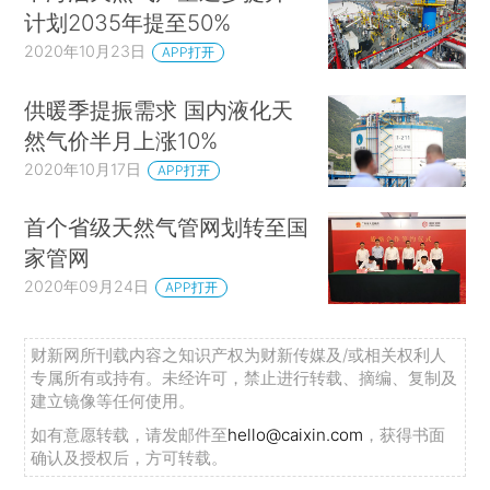
计划2035年提至50%
2020年10月23日
APP打开
供暖季提振需求 国内液化天
然气价半月上涨10%
2020年10月17日
APP打开
首个省级天然气管网划转至国
家管网
2020年09月24日
APP打开
财新网所刊载内容之知识产权为财新传媒及/或相关权利人
专属所有或持有。未经许可，禁止进行转载、摘编、复制及
建立镜像等任何使用。
如有意愿转载，请发邮件至
hello@caixin.com
，获得书面
确认及授权后，方可转载。