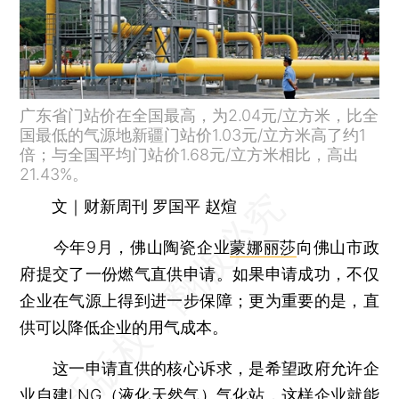
广东省门站价在全国最高，为2.04元/立方米，比全
国最低的气源地新疆门站价1.03元/立方米高了约1
倍；与全国平均门站价1.68元/立方米相比，高出
21.43%。
文｜财新周刊 罗国平 赵煊
今年9月，佛山陶瓷企业
蒙娜丽莎
向佛山市政
府提交了一份燃气直供申请。如果申请成功，不仅
企业在气源上得到进一步保障；更为重要的是，直
供可以降低企业的用气成本。
这一申请直供的核心诉求，是希望政府允许企
业自建LNG（液化天然气）气化站，这样企业就能