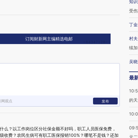
知识
受伤
丁金
村夫
订阅财新网主编精选电邮
续加
吴晓
最
10:
的天
新网观点
发布
10:
09:
什么？以工作岗位区分社保金额不好吗，职工人员医保免费，
级收费？农民生病可有职工医保报销100%？哪笔不是钱？还加
元二