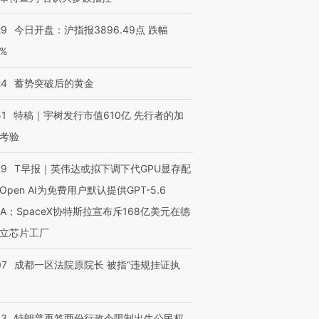
29
今日开盘：沪指报3896.49点 跌幅
0%
24
蓄势突破后的黄金
51
特稿｜宇树发行市值610亿 先行者的加
考验
29
T早报｜英伟达或拟下调下代GPU显存配
Open AI为免费用户默认提供GPT-5.6
NA；SpaceX协特斯拉宣布斥168亿美元在德
立芯片工厂
07
成都一区法院原院长 被指“违规挂证执
43
特朗普再签两份行政令限制出生公民权