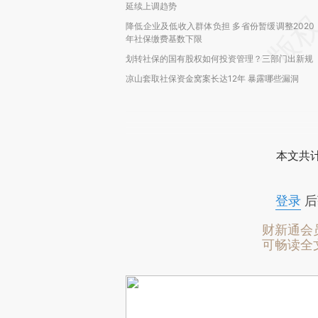
延续上调趋势
降低企业及低收入群体负担 多省份暂缓调整2020
年社保缴费基数下限
划转社保的国有股权如何投资管理？三部门出新规
凉山套取社保资金窝案长达12年 暴露哪些漏洞
本文共计
登录
后
财新通会
可畅读全