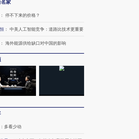
新名家
：
停不下来的价格？
恒
：
中美人工智能竞争：道路比技术更重要
：
海外能源供给缺口对中国的影响
频
客
：
多看少动