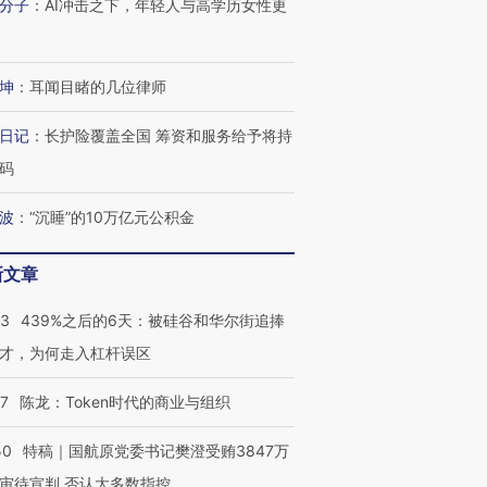
分子
：
AI冲击之下，年轻人与高学历女性更
坤
：
耳闻目睹的几位律师
日记
：
长护险覆盖全国 筹资和服务给予将持
码
波
：
“沉睡”的10万亿元公积金
新文章
53
439%之后的6天：被硅谷和华尔街追捧
才，为何走入杠杆误区
07
陈龙：Token时代的商业与组织
50
特稿｜国航原党委书记樊澄受贿3847万
审待宣判 否认大多数指控