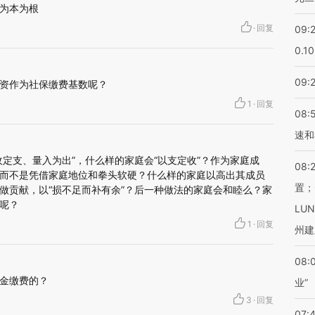
为本为根
·
回复
09:
0.1
09:
资作为社保缴费基数呢？
1
·
回复
08:
速和
定支、量入为出”，什么样的家庭会“以支定收”？作为家庭成
08:
而不是凭借家庭地位和拳头软硬？什么样的家庭以高出其成员
置；
做贡献，以“损不足而补有余”？后一种做法的家庭会和睦么？家
呢？
LU
1
·
回复
州建
08:
金缴费的？
业”
3
·
回复
07: