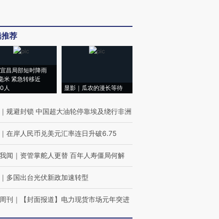
辑推荐
宜昌局部短时降雨
8毫米 紧急转移近
00人
显影｜瓜农的漫长等待
｜
规避封锁 中国超大油轮停靠埃及绕行非洲
｜
在岸人民币兑美元汇率连日升破6.75
我闻
｜
资管掌舵人更替 百年人寿僵局何解
｜
多国出台光伏新政加速转型
周刊
｜
【封面报道】电力现货市场元年突进