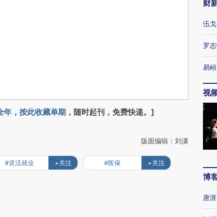
财
伍戈
罗志
易峘
视
全年
，
按此收藏单期
，随时起刊，免费快递。]
版面编辑：刘潇
#灵活就业
+关注
#医保
+关注
博
唐涯