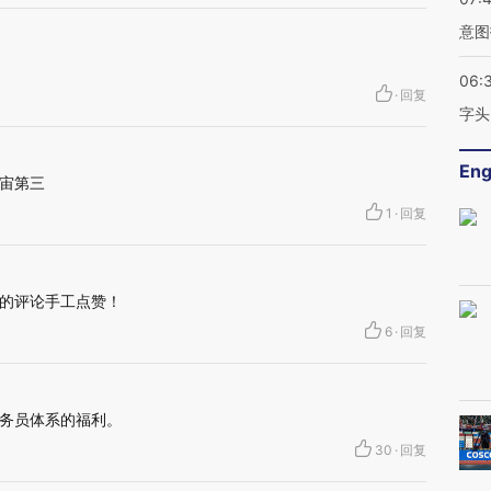
意图
06:
·
回复
字头
Eng
宙第三
1
·
回复
的评论手工点赞！
6
·
回复
务员体系的福利。
30
·
回复