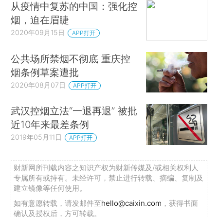
从疫情中复苏的中国：强化控
烟，迫在眉睫
2020年09月15日
APP打开
公共场所禁烟不彻底 重庆控
烟条例草案遭批
2020年08月07日
APP打开
武汉控烟立法“一退再退” 被批
近10年来最差条例
2019年05月11日
APP打开
财新网所刊载内容之知识产权为财新传媒及/或相关权利人
专属所有或持有。未经许可，禁止进行转载、摘编、复制及
建立镜像等任何使用。
如有意愿转载，请发邮件至
hello@caixin.com
，获得书面
确认及授权后，方可转载。